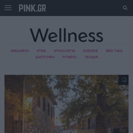
Wellness
WELLNESS
ΥΓΕΙΑ
ΨΥΧΟΛΟΓΙΑ
ΣΧΕΣΕΙΣ
BED TALK
ΔΙΑΤΡΟΦΗ
FITNESS
ΤΑΞΙΔΙΑ