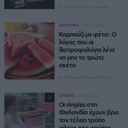
Το πιο εύκολο τεστ φυσικής
κατάστασης γίνεται σε 30
δευτερόλεπτα – Δοκιμάστε το
ΔΙΑΤΡΟΦΉ
ΙΟΥΛ 29, 2026
ΔΈΣΠΟΙΝΑ ΠΟΛΥΧΡΟΝΊΔΟΥ
Καρπούζι με φέτα: Ο
λόγος που οι
διατροφολόγοι λένε
να μην το τρώτε
σκέτο
Ο συνδυασμός πρωτεΐνης και
υδατανθράκων επιβραδύνει την
απορρόφηση των σακχάρων και
βοηθά στη διατήρηση
ΣΧΈΣΕΙΣ
ΙΟΥΛ 27, 2026
σταθερότερων επιπέδων
γλυκόζης στο αίμα.
Οι singles στη
Φινλανδία έχουν βρει
NEWSROOM
τον τέλειο τρόπο
φλερτ στο σούπερ