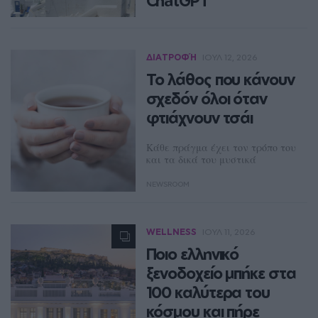
ChatGPT
Το ChatGPT συνέκρινε διαμονή
και ακτοπλοϊκά για τα
κυκλαδονήσια και ανέδειξε έναν
ΔΙΑΤΡΟΦΉ
ΙΟΥΛ 12, 2026
απροσδόκητο νικητή για τις πιο
Το λάθος που κάνουν
οικονομικές διακοπές τον
Αύγουστο.
σχεδόν όλοι όταν
φτιάχνουν τσάι
NEWSROOM
Κάθε πράγμα έχει τον τρόπο του
και τα δικά του μυστικά
NEWSROOM
WELLNESS
ΙΟΥΛ 11, 2026
Ποιο ελληνικό
ξενοδοχείο μπήκε στα
100 καλύτερα του
κόσμου και πήρε