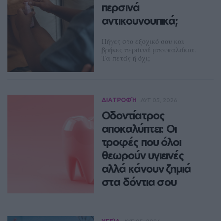
περσινά
αντικουνουπικά;
Πήγες στο εξοχικό σου και
βρήκες περσινά μπουκαλάκια.
Τα πετάς ή όχι;
ΔΈΣΠΟΙΝΑ ΠΟΛΥΧΡΟΝΊΔΟΥ
ΔΙΑΤΡΟΦΉ
ΑΥΓ 05, 2026
Οδοντίατρος
αποκαλύπτει: Οι
τροφές που όλοι
θεωρούν υγιεινές
αλλά κάνουν ζημιά
στα δόντια σου
Πρόσεχε αυτές τις τροφές!
ΔΈΣΠΟΙΝΑ ΠΟΛΥΧΡΟΝΊΔΟΥ