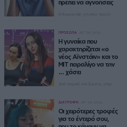
πρέπει να αγνοήσεις
Ο θυρεοειδής χτυπάει πολλές
γυναίκες χωρίς να το
καταλάβουν εγκαίρως
ΠΡΌΣΩΠΑ
ΑΥΓ 08, 2026
ΔΈΣΠΟΙΝΑ ΠΟΛΥΧΡΟΝΊΔΟΥ
Η γυναίκα που
χαρακτηρίζεται «ο
νέος Αϊνστάιν» και το
MIT παραλίγο να την
... χάσει
Από γκαράζ στο Σικάγο, στην
αιχμή της θεωρητικής φυσικής
στο Χάρβαρντ
ΔΙΑΤΡΟΦΉ
ΑΥΓ 08, 2026
ΔΈΣΠΟΙΝΑ ΠΟΛΥΧΡΟΝΊΔΟΥ
Οι χειρότερες τροφές
για το έντερό σου,
που το κάνουν να