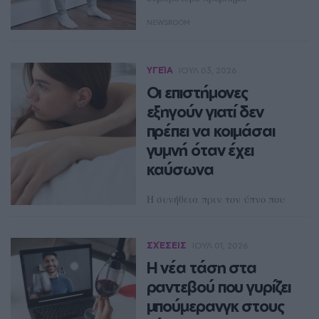
NEWSROOM
ΥΓΕΊΑ
ΙΟΥΛ 03, 2026
Οι επιστήμονες
εξηγούν γιατί δεν
πρέπει να κοιμάσαι
γυμνή όταν έχει
καύσωνα
Η συνήθεια πριν τον ύπνο που
ίσως σε κάνει να ιδρώνεις
περισσότερο
ΣΧΈΣΕΙΣ
ΙΟΥΛ 01, 2026
ΔΈΣΠΟΙΝΑ ΠΟΛΥΧΡΟΝΊΔΟΥ
Η νέα τάση στα
ραντεβού που γυρίζει
μπούμερανγκ στους