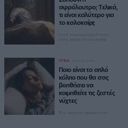
αφρόλουτρο; Τελικά,
τι είναι καλύτερο για
το καλοκαίρι;
Γιατί το καλοκαιρινό ντους
είναι μικρή επανεκκίνηση
ΔΈΣΠΟΙΝΑ ΠΟΛΥΧΡΟΝΊΔΟΥ
ΥΓΕΊΑ
ΙΟΥΛ 09, 2026
Ποιο είναι το απλό
κόλπο που θα σας
βοηθήσει να
κοιμηθείτε τις ζεστές
νύχτες
Ένα δροσερό ύφασμα στον
σβέρκο μπορεί να βοηθήσει το
σώμα να χαλαρώσει και να
αποκοιμηθεί πιο εύκολα τις