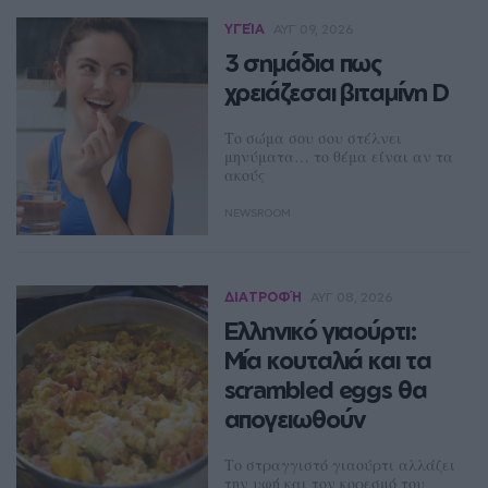
ΥΓΕΊΑ
ΑΥΓ 09, 2026
3 σημάδια πως
χρειάζεσαι βιταμίνη D
Το σώμα σου σου στέλνει
μηνύματα… το θέμα είναι αν τα
ακούς
NEWSROOM
ΔΙΑΤΡΟΦΉ
ΑΥΓ 08, 2026
Ελληνικό γιαούρτι:
Μία κουταλιά και τα
scrambled eggs θα
απογειωθούν
Το στραγγιστό γιαούρτι αλλάζει
την υφή και τον κορεσμό του