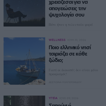
χρειάζεσαι για να
NEWSROOM
απογειώσεις την
ψυχολογία σου
Πότε ήταν η τελευταία φορά
που βγήκες έξω και κοίταξες τα
αστέρια;
WELLNESS
ΙΟΥΛ 10, 2026
ΜΑΤΊΝΑ ΚΌΝΤΟΥ
Ποιο ελληνικό νησί
ταιριάζει σε κάθε
ζώδιο;
Γιατί οι διακοπές δεν είναι μόνο
προορισμός!
ΔΈΣΠΟΙΝΑ ΠΟΛΥΧΡΟΝΊΔΟΥ
ΥΓΕΊΑ
ΙΟΥΛ 09, 2026
Σαπούνι ή