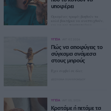
υποφέρει
Ορισμένες τροφές βοηθούν τα
καλά βακτήρια να αναπτυχθούν,
και να μας προστατεύουν
καλύτερα από ασθένειες και
άλλες όχι
ΥΓΕΊΑ
ΑΥΓ 07, 2026
ΔΈΣΠΟΙΝΑ ΠΟΛΥΧΡΟΝΊΔΟΥ
Πώς να αποφύγεις το
σύγκαμα ανάμεσα
στους μηρούς
Έχει συμβεί σε όλες
ΔΈΣΠΟΙΝΑ ΠΟΛΥΧΡΟΝΊΔΟΥ
ΥΓΕΊΑ
ΑΥΓ 05, 2026
Κρατάμε ή πετάμε τα