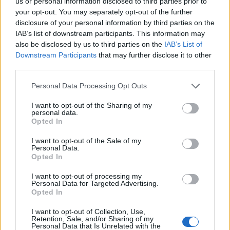
us or personal information disclosed to third parties prior to
υποτιμημένες μορφές άσκησης,
ΔΙΑΤΡΟΦΉ
ΙΟΥΛ 23, 2026
με οφέλη για μύες, αρθρώσεις
your opt-out. You may separately opt-out of the further
και καύση θερμίδων.
disclosure of your personal information by third parties on the
Brookies: Η viral
IAB’s list of downstream participants. This information may
συνταγή που
ΔΈΣΠΟΙΝΑ ΠΟΛΥΧΡΟΝΊΔΟΥ
also be disclosed by us to third parties on the
IAB’s List of
συνδυάζει brownie
Downstream Participants
that may further disclose it to other
και cookie σε ένα
third parties.
εκπληκτικό γλυκό
Personal Data Processing Opt Outs
Τραγανή επιφάνεια, λιωμένο
I want to opt-out of the Sharing of my
εσωτερικό και έντονη γεύση
personal data.
σοκολάτας - τα brookies έχουν
Opted In
κατακτήσει τα social media και
ΔΙΑΤΡΟΦΉ
ΙΟΥΛ 22, 2026
τώρα μπορείτε να τα φτιάξετε
I want to opt-out of the Sale of my
στο σπίτι.
Personal Data.
To πράσινο smoothie
Opted In
που λατρεύουν οι
NEWSROOM
I want to opt-out of processing my
διάσημες
Personal Data for Targeted Advertising.
Opted In
Κάντο και θα νιώσεις σύντομα
καλύτερα
I want to opt-out of Collection, Use,
Retention, Sale, and/or Sharing of my
Personal Data that Is Unrelated with the
ΔΈΣΠΟΙΝΑ ΠΟΛΥΧΡΟΝΊΔΟΥ