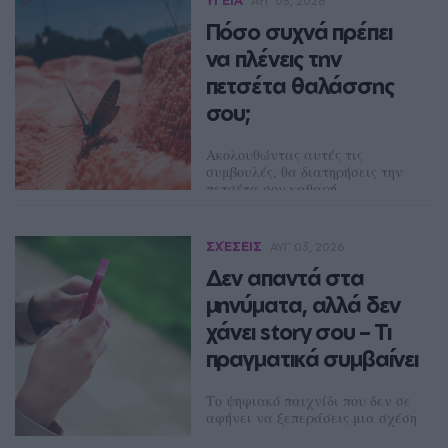
ΥΓΕΊΑ
ΑΥΓ 05, 2026
Πόσο συχνά πρέπει
να πλένεις την
πετσέτα θαλάσσης
σου;
Ακολουθώντας αυτές τις
συμβουλές, θα διατηρήσεις την
πετσέτα σου καθαρή
ΔΈΣΠΟΙΝΑ ΠΟΛΥΧΡΟΝΊΔΟΥ
ΣΧΈΣΕΙΣ
ΑΥΓ 03, 2026
Δεν απαντά στα
μηνύματα, αλλά δεν
χάνει story σου – Τι
πραγματικά συμβαίνει
Το ψηφιακό παιχνίδι που δεν σε
αφήνει να ξεπεράσεις μια σχέση