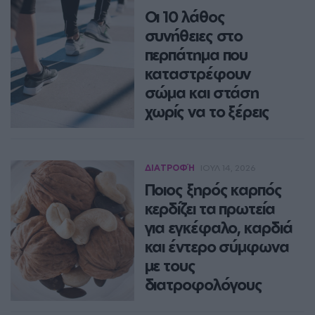
αίσθηση πείνας μετά την
Οι 10 λάθος
προπόνηση.
συνήθειες στο
NEWSROOM
περπάτημα που
καταστρέφουν
σώμα και στάση
χωρίς να το ξέρεις
Ειδικοί αποκαλύπτουν τα πιο
συχνά λάθη που κάνουμε όλοι
όταν περπατάμε
ΔΙΑΤΡΟΦΉ
ΙΟΥΛ 14, 2026
Ποιος ξηρός καρπός
ΔΈΣΠΟΙΝΑ ΠΟΛΥΧΡΟΝΊΔΟΥ
κερδίζει τα πρωτεία
για εγκέφαλο, καρδιά
και έντερο σύμφωνα
με τους
διατροφολόγους
Οι ειδικοί αποκαλύπτουν τον