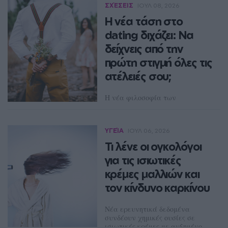
ΣΧΈΣΕΙΣ
ΙΟΥΛ 08, 2026
αφόρητες νύχτες του
καλοκαιριού.
Η νέα τάση στο
dating διχάζει: Να
NEWSROOM
δείχνεις από την
πρώτη στιγμή όλες τις
ατέλειές σου;
Η νέα φιλοσοφία των
γνωριμιών βάζει την
αυθεντικότητα πάνω από την
τελειότητα, αλλά οι ειδικοί
ΥΓΕΊΑ
ΙΟΥΛ 06, 2026
προειδοποιούν ότι χρειάζεται
μέτρο.
Τι λένε οι ογκολόγοι
για τις ισιωτικές
NEWSROOM
κρέμες μαλλιών και
τον κίνδυνο καρκίνου
Νέα ερευνητικά δεδομένα
συνδέουν χημικές ουσίες σε
ισιωτικές κρέμες με αυξημένο