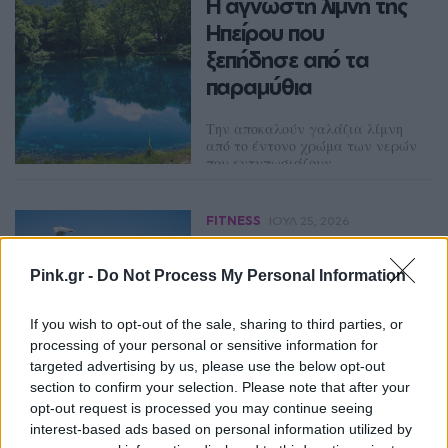
H άγνωστη λίμνη της
Ηπείρου που
ξεπήδησε από τα
παραμύθια
Την αποκαλούν γαλάζια λίμνη
από το έντονο χρώμα των νερών
που εντυπωσιάζουν
ΔΈΣΠΟΙΝΑ ΠΟΛΥΧΡΟΝΊΔΟΥ
FITNESS
ΙΟΥΛ 25, 2026
Ποιες 3 ασκήσεις
μέσα στη θάλασσα
Pink.gr -
Do Not Process My Personal Information
γυμνάζουν όλο το
If you wish to opt-out of the sale, sharing to third parties, or
σώμα χωρίς να το
processing of your personal or sensitive information for
καταλαβαίνεις
targeted advertising by us, please use the below opt-out
section to confirm your selection. Please note that after your
Το περπάτημα στη θάλασσα
opt-out request is processed you may continue seeing
είναι μια από τις πιο
interest-based ads based on personal information utilized by
αποτελεσματικές και