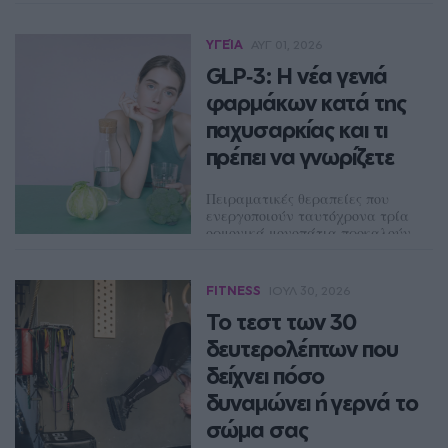
ΔΈΣΠΟΙΝΑ ΠΟΛΥΧΡΟΝΊΔΟΥ
ΥΓΕΊΑ
ΑΥΓ 01, 2026
GLP‑3: Η νέα γενιά
φαρμάκων κατά της
παχυσαρκίας και τι
πρέπει να γνωρίζετε
Πειραματικές θεραπείες που
ενεργοποιούν ταυτόχρονα τρία
ορμονικά μονοπάτια προκαλούν
ενθουσιασμό, αλλά παραμένουν
υπό κλινική δοκιμή χωρίς
έγκριση από FDA ή EMA.
FITNESS
ΙΟΥΛ 30, 2026
Το τεστ των 30
ΔΈΣΠΟΙΝΑ ΠΟΛΥΧΡΟΝΊΔΟΥ
δευτερολέπτων που
δείχνει πόσο
δυναμώνει ή γερνά το
σώμα σας