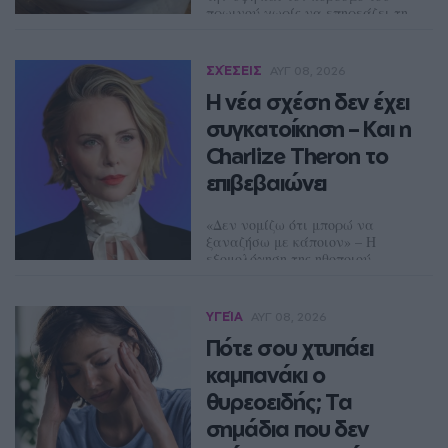
πρωινού χωρίς να επηρεάζει τη
γεύση.
NEWSROOM
ΣΧΈΣΕΙΣ
ΑΥΓ 08, 2026
Η νέα σχέση δεν έχει
συγκατοίκηση – Και η
Charlize Theron το
επιβεβαιώνει
«Δεν νομίζω ότι μπορώ να
ξαναζήσω με κάποιον» – Η
εξομολόγηση της ηθοποιού
ΔΈΣΠΟΙΝΑ ΠΟΛΥΧΡΟΝΊΔΟΥ
ΥΓΕΊΑ
ΑΥΓ 08, 2026
Πότε σου χτυπάει
καμπανάκι ο
θυρεοειδής; Τα
σημάδια που δεν