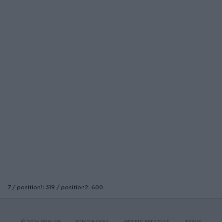
7 / position1: 319 / position2: 600
© 2026 PINK.GR
ΕΠΙΚΟΙΝΩΝΙΑ
ΘΕΣΕΙΣ ΕΡΓΑΣΙΑΣ
TERMS