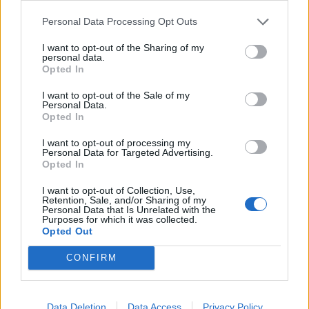
Personal Data Processing Opt Outs
I want to opt-out of the Sharing of my
THINK
personal data.
Naseem Rangwala, η 
Opted In
αστροφυσικός που οδήγησε 
τη SOFIA στο φεγγάρι
I want to opt-out of the Sale of my
ΝΈΛΗ ΣΤΑΘΑΚΊΔΟΥ
Personal Data.
Opted In
I want to opt-out of processing my
Personal Data for Targeted Advertising.
Opted In
THINK
Οι πρώτες γυναίκες 
I want to opt-out of Collection, Use,
αστροναύτες που έκαναν 
Retention, Sale, and/or Sharing of my
βόλτα στο διάστημα και 
Personal Data that Is Unrelated with the
Purposes for which it was collected.
έγραψαν ιστορία
Opted Out
ΝΈΛΗ ΣΤΑΘΑΚΊΔΟΥ
CONFIRM
Data Deletion
Data Access
Privacy Policy