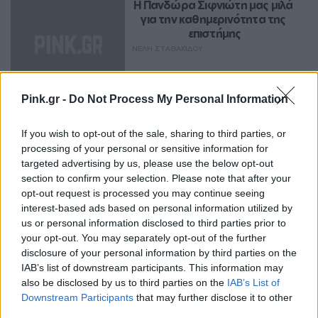
Η Πανδώρα Σιφνιώτη μας μιλά 
για την καθημερινότητα της 
επιστήμης
ΝΈΛΗ ΣΤΑΘΑΚΊΔΟΥ
Pink.gr -
Do Not Process My Personal Information
THINK
4 πράγματα που δεν ήξερες 
If you wish to opt-out of the sale, sharing to third parties, or
πως εφηύραν γυναίκες
processing of your personal or sensitive information for
ΝΈΛΗ ΣΤΑΘΑΚΊΔΟΥ
targeted advertising by us, please use the below opt-out
section to confirm your selection. Please note that after your
opt-out request is processed you may continue seeing
interest-based ads based on personal information utilized by
us or personal information disclosed to third parties prior to
your opt-out. You may separately opt-out of the further
THINK
disclosure of your personal information by third parties on the
Η επιστήμονας που ανακάλυψε 
IAB’s list of downstream participants. This information may
πρώτη τον κορωνοϊό και δεν 
αναγνωρίστηκε
also be disclosed by us to third parties on the
IAB’s List of
Downstream Participants
that may further disclose it to other
ΝΈΛΗ ΣΤΑΘΑΚΊΔΟΥ
third parties.