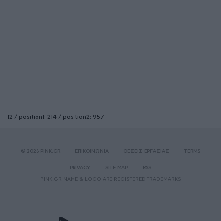
12 / position1: 214 / position2: 957
© 2026 PINK.GR
ΕΠΙΚΟΙΝΩΝΙΑ
ΘΕΣΕΙΣ ΕΡΓΑΣΙΑΣ
TERMS
PRIVACY
SITE MAP
RSS
PINK.GR NAME & LOGO ARE REGISTERED TRADEMARKS