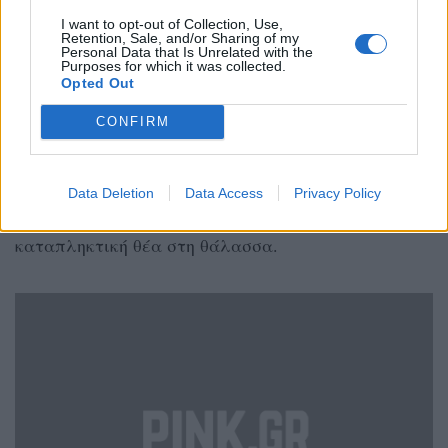
I want to opt-out of Collection, Use,
Προτείνουμε οπωσδήποτε μια βόλτα στο Φαράγγι
Retention, Sale, and/or Sharing of my
Personal Data that Is Unrelated with the
του Ενιπέα, το
Ντίσκο Ρωμέικο
και το
Papa Steve
.
Purposes for which it was collected.
Opted Out
Έπειτα φαγητό στα ταβερνάκια της περιοχής ή για
να έχετε και ωραία θέα, το εστιατόριο
Erato
.
CONFIRM
Κατεβείτε και στην Πλάκα Λιτοχώρου και κάντε
μια στάση στο
Cavo Dimo
, για να πιείτε καφέ ή
Data Deletion
Data Access
Privacy Policy
ποτό, σε ένα υπερυψωμένο ξύλινο μπαράκι με
καταπληκτική θέα στη θάλασσα.