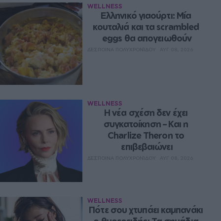
WELLNESS
Ελληνικό γιαούρτι: Μία 
κουταλιά και τα scrambled 
eggs θα απογειωθούν
ΔΈΣΠΟΙΝΑ ΠΟΛΥΧΡΟΝΊΔΟΥ
ΑΥΓ 08, 2026
WELLNESS
Η νέα σχέση δεν έχει 
συγκατοίκηση – Και η 
Charlize Theron το 
επιβεβαιώνει
ΔΈΣΠΟΙΝΑ ΠΟΛΥΧΡΟΝΊΔΟΥ
ΑΥΓ 08, 2026
WELLNESS
Πότε σου χτυπάει καμπανάκι 