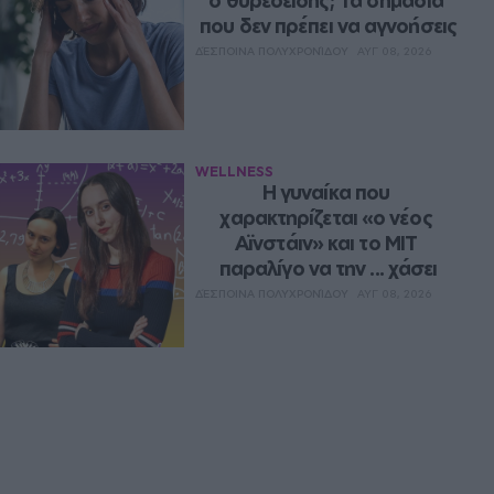
ο θυρεοειδής; Τα σημάδια 
που δεν πρέπει να αγνοήσεις
ΔΈΣΠΟΙΝΑ ΠΟΛΥΧΡΟΝΊΔΟΥ
ΑΥΓ 08, 2026
WELLNESS
Η γυναίκα που 
χαρακτηρίζεται «ο νέος 
Αϊνστάιν» και το MIT 
παραλίγο να την ... χάσει
ΔΈΣΠΟΙΝΑ ΠΟΛΥΧΡΟΝΊΔΟΥ
ΑΥΓ 08, 2026