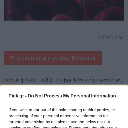
Oliver's Pub
Για νυχτερινή ζωή στην Κατερίνη
Ούτως ή άλλως αξίζει να βρεθείτε στην Κατερίνη,
γιατί σφύζει από ζωή. Αμέτρητα μαγαζιά,
καταστήματα, μπαράκια, εστιατόρια και φυσικά
Pink.gr -
Do Not Process My Personal Information
έντονη νυχτερινή διασκέδαση για όλα τα γούστα
If you wish to opt-out of the sale, sharing to third parties, or
(
Oliver's Pub
,
Caldera
,
Kartell
)
processing of your personal or sensitive information for
targeted advertising by us, please use the below opt-out
section to confirm your selection. Please note that after your