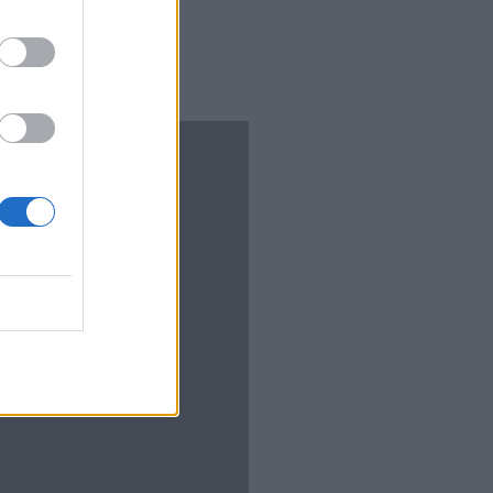
έλα έχει
 η ιστορία