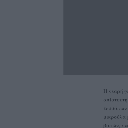
Η νεαρή γ
απίστευτη
τεσσάρων 
μικρούλα 
βαρών, εν