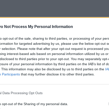
o Not Process My Personal Information
to opt-out of the sale, sharing to third parties, or processing of your per
χετε γνωρίσει κάποιον που να ασχολείται με οποιαδήπ
formation for targeted advertising by us, please use the below opt-out s
r selection. Please note that after your opt-out request is processed y
ing και είναι ο τύπος που λατρεύει να σηκώνει πολλά β
eing interest-based ads based on personal information utilized by us or
ιωθεί στο να φτιάξει ένα σώμα γεμάτο δυνατούς μυς.
disclosed to third parties prior to your opt-out. You may separately opt-
losure of your personal information by third parties on the IAB’s list of
ι body builders είναι ενήλικοι ή τέλος πάντων, δεν είνα
. This information may also be disclosed by us to third parties on the
IA
Participants
that may further disclose it to other third parties.
νη όμως ήρθε και άλλαξε τα δεδομένα, καθώς σε εκείνη
ορούσε να σηκώσει μέχρι και τέσσερις ενήλικες άνδρες
l Data Processing Opt Outs
ετε ακούσει το όνομα της Varya Akulova, που σήμερα εί
 σαν παιδί αποτελούσε το πιο δυνατό κορίτσι του κόσμ
o opt-out of the Sharing of my personal data.