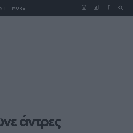
NT
MORE
νε άντρες 