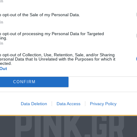
ας υπερφυσική δύναμη για την ηλικία της. Η νεαρή κοπ
In
 πλέον από τον πρωταθλητισμό της άρσης βαρών, όμως
o opt-out of the Sale of my Personal Data.
 να ακουστεί, καθώς θα σας εκπλήξει.
In
to opt-out of processing my Personal Data for Targeted
ing.
In
o opt-out of Collection, Use, Retention, Sale, and/or Sharing
ersonal Data that Is Unrelated with the Purposes for which it
lected.
Out
CONFIRM
Data Deletion
Data Access
Privacy Policy