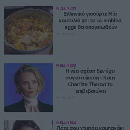
WELLNESS
Ελληνικό γιαούρτι: Μία 
κουταλιά και τα scrambled 
eggs θα απογειωθούν
ΑΥΓ 08, 2026
WELLNESS
Η νέα σχέση δεν έχει 
συγκατοίκηση – Και η 
Charlize Theron το 
επιβεβαιώνει
ΑΥΓ 08, 2026
WELLNESS
Πότε σου χτυπάει καμπανάκι 