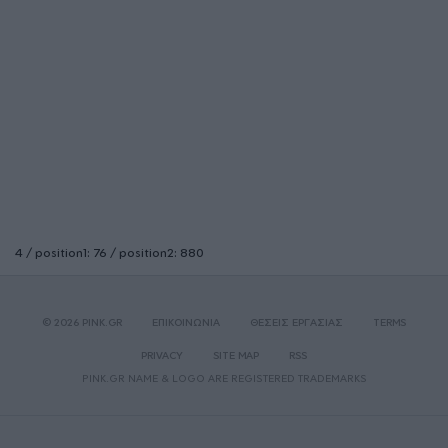
4 / position1: 76 / position2: 880
© 2026 PINK.GR
ΕΠΙΚΟΙΝΩΝΙΑ
ΘΕΣΕΙΣ ΕΡΓΑΣΙΑΣ
TERMS
PRIVACY
SITE MAP
RSS
PINK.GR NAME & LOGO ARE REGISTERED TRADEMARKS