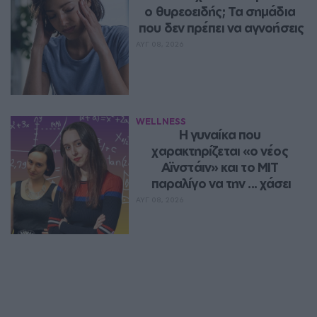
ο θυρεοειδής; Τα σημάδια 
που δεν πρέπει να αγνοήσεις
ΑΥΓ 08, 2026
WELLNESS
Η γυναίκα που 
χαρακτηρίζεται «ο νέος 
Αϊνστάιν» και το MIT 
παραλίγο να την ... χάσει
ΑΥΓ 08, 2026