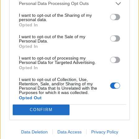
Personal Data Processing Opt Outs
I want to opt-out of the Sharing of my
personal data.
Opted In
I want to opt-out of the Sale of my
Personal Data.
Opted In
I want to opt-out of processing my
Ακολουθήστε το Pink.gr στο
Google News
και
Personal Data for Targeted Advertising.
Opted In
μάθετε πρώτοι
τα πιο hot νέα
.
I want to opt-out of Collection, Use,
Ακολουθήστε το Pink.gr και στο
Instagram
Retention, Sale, and/or Sharing of my
Personal Data that Is Unrelated with the
Purposes for which it was collected.
Opted Out
CONFIRM
ΔΙΑΦΗΜΙΣΗ
Data Deletion
Data Access
Privacy Policy