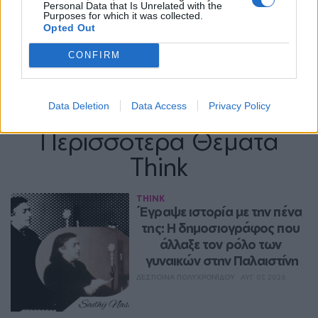
Personal Data that Is Unrelated with the
Purposes for which it was collected.
Opted Out
CONFIRM
Data Deletion
Data Access
Privacy Policy
Περισσότερα Θέματα
Think
THINK
Έγραψε ιστορία με την πένα 
της: Η δημοσιογράφος που 
άλλαξε τον ρόλο των 
γυναικών στην Παλαιστίνη
ΔΈΣΠΟΙΝΑ ΠΟΛΥΧΡΟΝΊΔΟΥ
ΑΥΓ 07, 2026