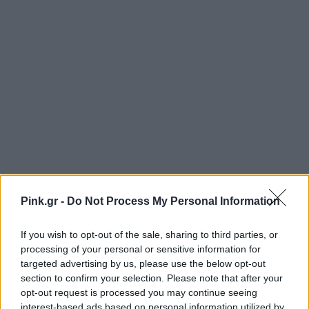
Pink.gr -
Do Not Process My Personal Information
If you wish to opt-out of the sale, sharing to third parties, or
processing of your personal or sensitive information for
targeted advertising by us, please use the below opt-out
Ακολουθήστε το Pink.gr στο
Google News
και
section to confirm your selection. Please note that after your
μάθετε πρώτοι
τα πιο hot νέα
.
opt-out request is processed you may continue seeing
interest-based ads based on personal information utilized by