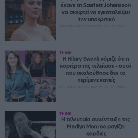
έκανε τη Scarlett Johansson 
να σκεφτεί να εγκαταλείψει 
την υποκριτική
ΔΈΣΠΟΙΝΑ ΠΟΛΥΧΡΟΝΊΔΟΥ
ΑΥΓ 04, 2026
THINK
Η Hilary Swank νόμιζε ότι η 
καριέρα της τελείωσε – αυτό 
που ακολούθησε δεν το 
περίμενε κανείς
ΔΈΣΠΟΙΝΑ ΠΟΛΥΧΡΟΝΊΔΟΥ
ΑΥΓ 02, 2026
THINK
Η τελευταία συνέντευξη της 
Marilyn Monroe ραγίζει 
καρδιές