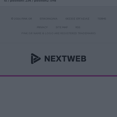
10 / position1: 234 / position2: 598
© 2026 PINK.GR
ΕΠΙΚΟΙΝΩΝΙΑ
ΘΕΣΕΙΣ ΕΡΓΑΣΙΑΣ
TERMS
PRIVACY
SITE MAP
RSS
PINK.GR NAME & LOGO ARE REGISTERED TRADEMARKS