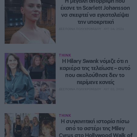
Η μεγάλη απόρριψη που 
έκανε τη Scarlett Johansson 
να σκεφτεί να εγκαταλείψει 
την υποκριτική
ΔΈΣΠΟΙΝΑ ΠΟΛΥΧΡΟΝΊΔΟΥ
ΑΥΓ 04, 2026
THINK
Η Hilary Swank νόμιζε ότι η 
καριέρα της τελείωσε – αυτό 
που ακολούθησε δεν το 
περίμενε κανείς
ΔΈΣΠΟΙΝΑ ΠΟΛΥΧΡΟΝΊΔΟΥ
ΑΥΓ 02, 2026
THINK
Η συγκινητική ιστορία πίσω 
από το αστέρι της Miley 
Cyrus στο Hollywood Walk of 