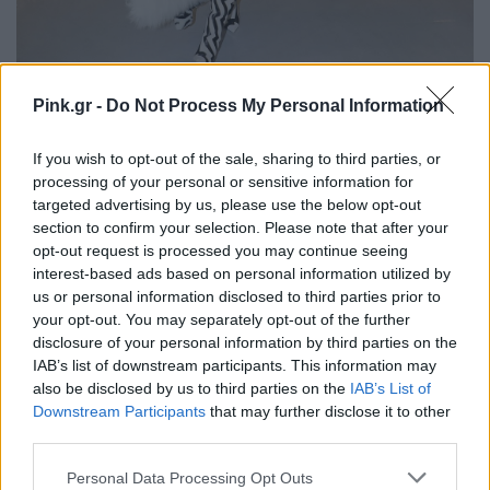
Pink.gr -
Do Not Process My Personal Information
"Χρειαζόμουν χρόνο για να γιατρευτώ, να
ανακάμψω. Κατά τη διάρκεια της ανάρρωσής μου,
If you wish to opt-out of the sale, sharing to third parties, or
processing of your personal or sensitive information for
έδωσα στον εαυτό μου αγάπη και φροντίδα για τον
targeted advertising by us, please use the below opt-out
εαυτό μου και αγκάλιασα να είμαι πιο
section to confirm your selection. Please note that after your
καμπυλωτός. Αποδέχτηκα αυτό που το σώμα μου".
opt-out request is processed you may continue seeing
interest-based ads based on personal information utilized by
us or personal information disclosed to third parties prior to
Η Blake Lively... έδωσε στεγνά τους σχεδιαστές
your opt-out. You may separately opt-out of the further
για τα περιορισμένα μεγέθη δειγμάτων
disclosure of your personal information by third parties on the
IAB’s list of downstream participants. This information may
Η ηθοποιός είναι icon της μόδας από τις μέρες της
also be disclosed by us to third parties on the
IAB’s List of
Downstream Participants
that may further disclose it to other
στο «Gossip Girl». Έτσι, είναι εύκολο να
third parties.
υποθέσουμε ότι όλοι οι μεγαλύτεροι σχεδιαστές
Personal Data Processing Opt Outs