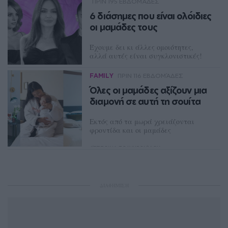
ΠΡΙΝ 195 ΕΒΔΟΜΆΔΕΣ
6 διάσημες που είναι ολόιδιες
οι μαμάδες τους
Έχουμε δει κι άλλες ομοιότητες,
αλλά αυτές είναι συγκλονιστικές!
ΔΈΣΠΟΙΝΑ ΠΟΛΥΧΡΟΝΊΔΟΥ
FAMILY
ΠΡΙΝ 116 ΕΒΔΟΜΆΔΕΣ
Όλες οι μαμάδες αξίζουν μια
διαμονή σε αυτή τη σουίτα
Εκτός από τα μωρά χρειάζονται
φροντίδα και οι μαμάδες
ΔΈΣΠΟΙΝΑ ΠΟΛΥΧΡΟΝΊΔΟΥ
ΔΙΑΦΗΜΙΣΗ