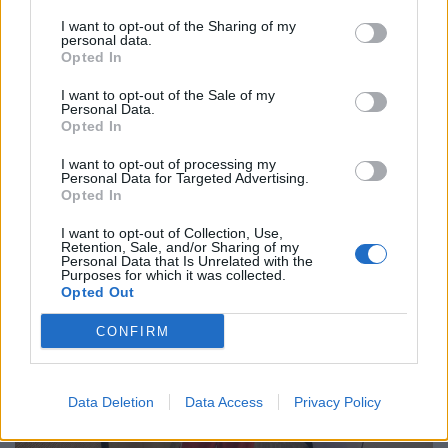
προσπαθούν να την ντύσουν ανεξάρτητα από το
I want to opt-out of the Sharing of my
μέγεθος που φοράει, σωστά; Οχι τόσο πολύ.Το
personal data.
2021, η Blake πόσταρε μια ιστορία στο Instagram
Opted In
για να μοιραστεί πόσο δύσκολο ήταν να βρει
I want to opt-out of the Sale of my
Personal Data.
ρούχα για επίσημες εκδηλώσεις σε μεγέθη που δεν
Opted In
ήταν small.
I want to opt-out of processing my
Personal Data for Targeted Advertising.
Opted In
I want to opt-out of Collection, Use,
Retention, Sale, and/or Sharing of my
Personal Data that Is Unrelated with the
Purposes for which it was collected.
Opted Out
CONFIRM
Data Deletion
Data Access
Privacy Policy