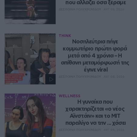
που αλλάζει όσα ξέραμε
ΔΈΣΠΟΙΝΑ ΠΟΛΥΧΡΟΝΊΔΟΥ
ΑΥΓ 09, 2026
THINK
Νοσηλεύτρια πήγε 
κομμωτήριο πρώτη φορά 
μετά από 4 χρόνια – Η 
απίθανη μεταμόρφωσή της 
έγινε viral
ΔΈΣΠΟΙΝΑ ΠΟΛΥΧΡΟΝΊΔΟΥ
ΑΥΓ 08, 2026
WELLNESS
Η γυναίκα που 
χαρακτηρίζεται «ο νέος 
Αϊνστάιν» και το MIT 
παραλίγο να την ... χάσει
ΔΈΣΠΟΙΝΑ ΠΟΛΥΧΡΟΝΊΔΟΥ
ΑΥΓ 08, 2026