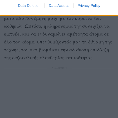
Data Deletion
Data Access
Privacy Policy
H Candida Royalle πέθaνε στις 7 Σεπτεμβρίου 2015,
μετά από πολύμηνη μάχη με τον καρκίνο των
ωοθηκών. Ωστόσο, η κληρονομιά της συνεχίζει να
εμπνέει και να ενδυναμώνει αμέτρητα άτομα σε
όλο τον κόσμο, υπενθυμίζοντάς μας τη δύναμη της
τέχνης, τον ακτιβισμό και την αδιάκοπη επιδίωξη
της σeξουαλικής ελευθερίας και ισότητας.
ΔΙΑΦΗΜΙΣΗ