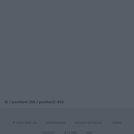
10 / position1: 255 / position2: 822
© 2026 PINK.GR
ΕΠΙΚΟΙΝΩΝΙΑ
ΘΕΣΕΙΣ ΕΡΓΑΣΙΑΣ
TERMS
PRIVACY
SITE MAP
RSS