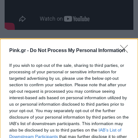
Εκτός από τη δουλειά της ως κινηματογραφίστρια,
η Royalle ήταν επίσης υπέρμαχος της σeξουαλικής
Pink.gr -
Do Not Process My Personal Information
υγείας και ευεξίας. Το 1999, λάνσαρε τη σειρά
If you wish to opt-out of the sale, sharing to third parties, or
Natural Contours της Femme Productions, η οποία
processing of your personal or sensitive information for
πρόσφερε μια σειρά από εργονομικά εργαλεία
targeted advertising by us, please use the below opt-out
section to confirm your selection. Please note that after your
μασάζ σχεδιασμένα να προάγουν τη σeξουαλική
opt-out request is processed you may continue seeing
ευχαρίστηση και ευεξία.
interest-based ads based on personal information utilized by
us or personal information disclosed to third parties prior to
Μέσω της υπεράσπισης και των εκπαιδευτικών
your opt-out. You may separately opt-out of the further
disclosure of your personal information by third parties on the
προσπαθειών της, προσπάθησε να καταρρίψει τα
IAB’s list of downstream participants. This information may
ταμπού γύρω από τη γυναικεία σeξουαλικότητα
also be disclosed by us to third parties on the
IAB’s List of
Downstream Participants
that may further disclose it to other
και να ενθαρρύνει τις γυναίκες να αγκαλιάσουν