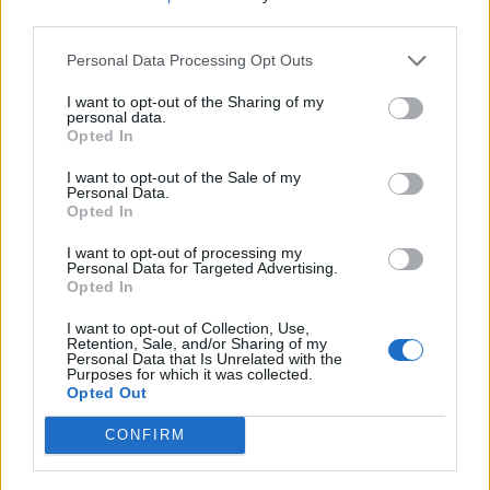
third parties.
το σώμα και τις επιθυμίες τους χωρίς ντροπή ή
Personal Data Processing Opt Outs
κρίση.
I want to opt-out of the Sharing of my
Καθ 'όλη τη διάρκεια της καριέρας της, η Royalle
personal data.
Opted In
έλαβε πολλά βραβεία και διακρίσεις για τη
I want to opt-out of the Sale of my
συνεισφορά της στη βιομηχανία ενηλίκων και την
Personal Data.
Opted In
ενδυνάμωση των γυναικών. Το 2004, εισήχθη στο
Hall of Fame της AVN, εδραιώνοντας την
I want to opt-out of processing my
Personal Data for Targeted Advertising.
κληρονομιά της ως μία από τις πιο σημαίνουσες
Opted In
προσωπικότητες στην ιστορία της ψυχαγωγίας
I want to opt-out of Collection, Use,
Retention, Sale, and/or Sharing of my
ενηλίκων. Αλλά ίσως η μεγαλύτερη κληρονομιά
Personal Data that Is Unrelated with the
Purposes for which it was collected.
της βρίσκεται στις αμέτρητες ζωές που άγγιξε και
Opted Out
στα εμπόδια που έσπασε, ανοίγοντας το δρόμο για
CONFIRM
ένα πιο περιεκτικό, ποικιλόμορφο και
απελευθερωμένο όραμα της σeξουαλικότητας.