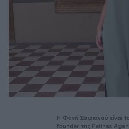
Η Φανή Σοφιανού είναι f
founder της Felines Age