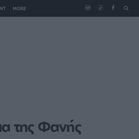
NT
MORE
ια της Φανής 