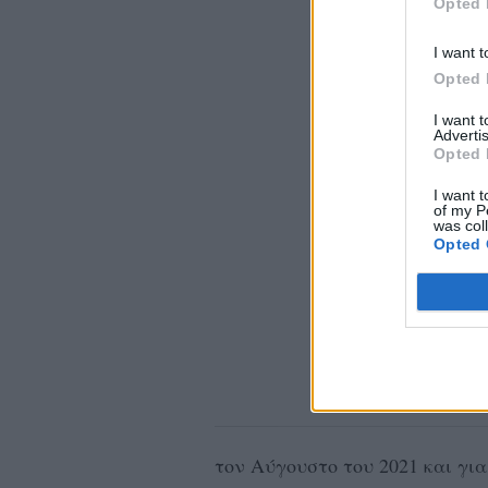
Opted 
I want t
Opted 
I want 
Advertis
Opted 
I want t
of my P
was col
Opted 
τον Αύγουστο του 2021 και γι