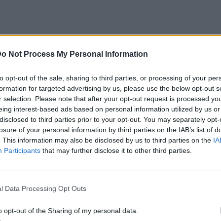
αι ...
o Not Process My Personal Information
to opt-out of the sale, sharing to third parties, or processing of your per
υτό το περίεργο συναίσθημα του “ανήκω”
formation for targeted advertising by us, please use the below opt-out s
ους και μέρη; Αυτό είναι για εμένα η
r selection. Please note that after your opt-out request is processed y
eing interest-based ads based on personal information utilized by us or
 αστείρευτη πηγή έμπνευσης κι ένα κάτι
disclosed to third parties prior to your opt-out. You may separately opt-
losure of your personal information by third parties on the IAB’s list of
. This information may also be disclosed by us to third parties on the
IA
Participants
that may further disclose it to other third parties.
l Data Processing Opt Outs
ΔΙΑΦΗΜΙΣΗ
o opt-out of the Sharing of my personal data.