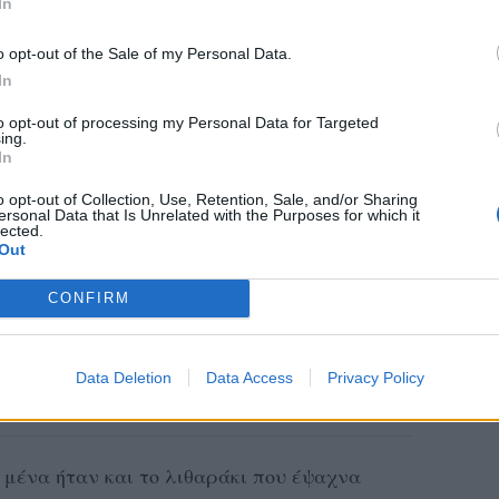
In
o opt-out of the Sale of my Personal Data.
In
to opt-out of processing my Personal Data for Targeted
ing.
In
o opt-out of Collection, Use, Retention, Sale, and/or Sharing
ersonal Data that Is Unrelated with the Purposes for which it
lected.
Out
CONFIRM
Data Deletion
Data Access
Privacy Policy
α μένα ήταν και το λιθαράκι που έψαχνα