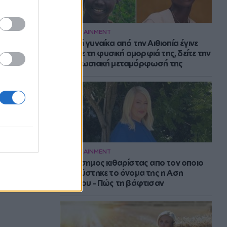
ENTERTAINMENT
Νεαρή γυναίκα από την Αιθιοπία έγινε
viral με τη φυσική ομορφιά της, δείτε την
εντυπωσιακή μεταμόρφωσή της
ENTERTAINMENT
Ο διάσημος κιθαρίστας απο τον οποιο
εμπνεύστηκε το όνομα της η Αση
Μπήλιου - Πώς τη βάφτισαν