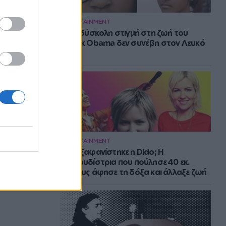
ENTERTAINMENT
Η πιο δύσκολη στιγμή στη ζωή του
Barack Obama δεν συνέβη στον Λευκό
Οίκο
ENTERTAINMENT
Πού εξαφανίστηκε η Dido; Η
τραγουδίστρια που πούλησε 40 εκ.
δίσκους άφησε τη δόξα και άλλαξε ζωή