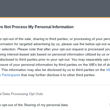
o Not Process My Personal Information
ν να είναι ο κανόνας τώρα και όχι μια
to opt-out of the sale, sharing to third parties, or processing of your per
με αργότερα. Ας μην ξεχνάμε ότι το φύλο
formation for targeted advertising by us, please use the below opt-out s
r selection. Please note that after your opt-out request is processed y
τάσεις της διαφορετικότητας που όλοι πρέπει
eing interest-based ads based on personal information utilized by us or
ιάζουμε την κοινωνία που θέλουμε.
disclosed to third parties prior to your opt-out. You may separately opt-
losure of your personal information by third parties on the IAB’s list of
ν ισότητα των φύλων μεταξύ των πτυχιούχων
. This information may also be disclosed by us to third parties on the
IA
Participants
that may further disclose it to other third parties.
8, οι γυναίκες αντιπροσώπευαν το 48,1% των
δών σε ευρωπαϊκό επίπεδο και το ποσοστό
χιούχων διδακτορικών σπουδών ήταν
l Data Processing Opt Outs
ο (δηλαδή κυμαινόταν μεταξύ 40% και 60%)
o opt-out of the Sharing of my personal data.
αι των συνδεδεμένων χωρών.