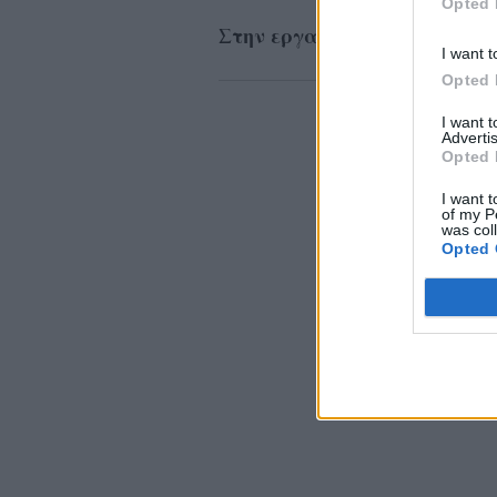
Opted 
Στην εργασία
I want t
Opted 
I want 
Advertis
Opted 
I want t
of my P
was col
Opted 