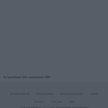
6 / position1: 516 / position2: 1194
© 2026 PINK.GR
ΕΠΙΚΟΙΝΩΝΙΑ
ΘΕΣΕΙΣ ΕΡΓΑΣΙΑΣ
TERMS
PRIVACY
SITE MAP
RSS
PINK.GR NAME & LOGO ARE REGISTERED TRADEMARKS