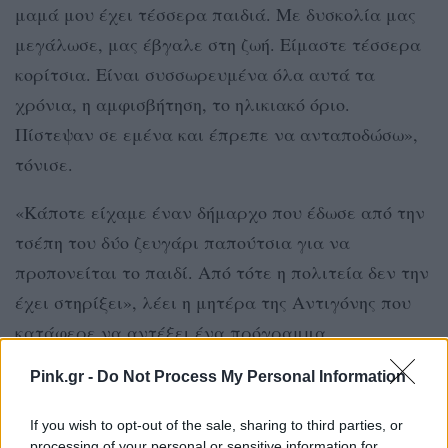
μαμά μου έχει τέσσερα παιδιά. Με δυσκολία μας
μεγάλωσε, μας έβγαλε στη ζωή. Είμαστε τέσσερα
κορίτσια. Είναι συσσωρευμένα όλα αυτά τα
χρόνια, η αμφισβήτηση, το ηλικιακό όριο.
Πίστεψαν σε εμένα και έπρεπε να ανταποδώσω»,
τόνισε.
«Κάποτε είχαμε έναν δήμαρχο που έδωσε από την
τσέπη του δύο ζευγάρι παπούτσια για να
προπονείται το παιδί. Από τότε η πολιτεία δεν την
έχει στηρίξει», λέει η μητέρα της Αντιγόνης που
κατάφερε να αντέξει ένα πρόγραμμα
πρωταθλητισμού ενώ παράλληλα εργαζόταν στο
Pink.gr -
Do Not Process My Personal Information
τσιπουράδικο της οικογένειας.
If you wish to opt-out of the sale, sharing to third parties, or
processing of your personal or sensitive information for