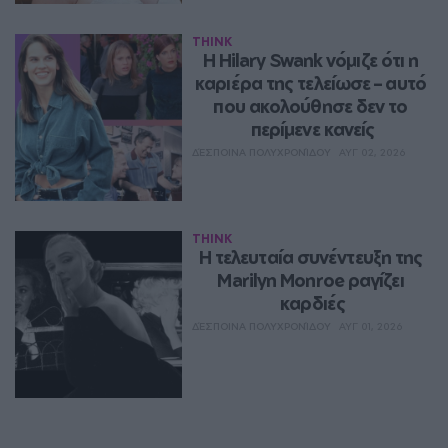
THINK
Η Hilary Swank νόμιζε ότι η 
καριέρα της τελείωσε – αυτό 
που ακολούθησε δεν το 
περίμενε κανείς
ΔΈΣΠΟΙΝΑ ΠΟΛΥΧΡΟΝΊΔΟΥ
ΑΥΓ 02, 2026
THINK
Η τελευταία συνέντευξη της 
Marilyn Monroe ραγίζει 
καρδιές
ΔΈΣΠΟΙΝΑ ΠΟΛΥΧΡΟΝΊΔΟΥ
ΑΥΓ 01, 2026