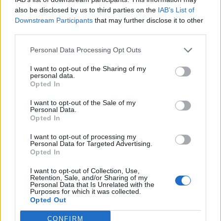
Η απολέπιση, βοηθά το δέρμα σου να διώξει τα
also be disclosed by us to third parties on the
IAB’s List of
νεκρά κύτταρα και τις βρωμιές. Μην ξεχνάς, 2 με
Downstream Participants
that may further disclose it to other
3 φορές την εβδομάδα, να το ενσωματώνεις στη
third parties.
ρουτίνα σου.
Personal Data Processing Opt Outs
Παραλείπεις τη συνέχεια του skincare routine
I want to opt-out of the Sharing of my
personal data.
Opted In
Όταν πλένεις το προσωπό σου, πρέπει να
I want to opt-out of the Sale of my
αποκαταστήσεις το ph της επιδερμίδας σου με τα
Personal Data.
Opted In
προϊόντα που θα ακολουθήσουν. Πρώτα πρέπει να
βάλεις ένα serum, και στη συνέχεια τα υπόλοιπα
I want to opt-out of processing my
Personal Data for Targeted Advertising.
προϊόντα.
Opted In
I want to opt-out of Collection, Use,
ΔΙΑΦΗΜΙΣΗ
Retention, Sale, and/or Sharing of my
Personal Data that Is Unrelated with the
Purposes for which it was collected.
Opted Out
CONFIRM