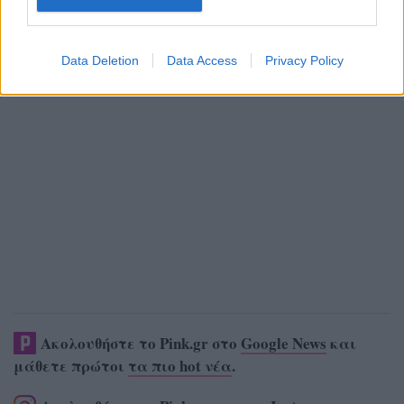
Data Deletion
Data Access
Privacy Policy
Ακολουθήστε το Pink.gr στο
Google News
και
μάθετε πρώτοι
τα πιο hot νέα
.