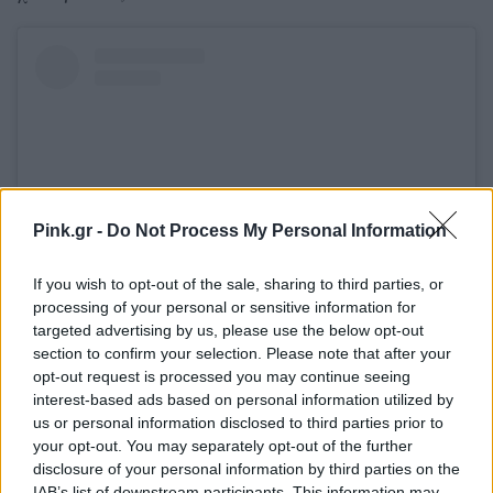
Pink.gr -
Do Not Process My Personal Information
If you wish to opt-out of the sale, sharing to third parties, or
processing of your personal or sensitive information for
targeted advertising by us, please use the below opt-out
Δείτε αυτή τη δημοσίευση στο Instagram.
section to confirm your selection. Please note that after your
Η δημοσίευση κοινοποιήθηκε από το χρήστη Monie Naturals (@monie_skin_care)
opt-out request is processed you may continue seeing
interest-based ads based on personal information utilized by
us or personal information disclosed to third parties prior to
Δεν κάνεις απολέπιση
your opt-out. You may separately opt-out of the further
disclosure of your personal information by third parties on the
IAB’s list of downstream participants. This information may