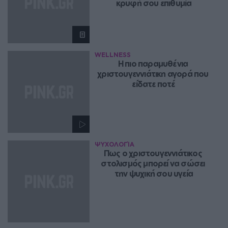
κρυφή σου επιθυμία
WELLNESS
Η πιο παραμυθένια 
χριστουγεννιάτικη αγορά που 
είδατε ποτέ
ΨΥΧΟΛΟΓΊΑ
Πως ο χριστουγεννιάτικος 
στολισμός μπορεί να σώσει 
την ψυχική σου υγεία