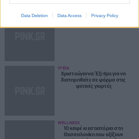
LOUKIA'S BEAUTYCLICKS
Data Deletion
Data Access
Privacy Policy
Γιορτινό make up μέσα σε 
μερικά λεπτά, γίνεται!
ΥΓΕΊΑ
Χριστούγεννα: Έξι tips για να 
διατηρηθείτε σε φόρμα στις 
φετινές γιορτές
WELLNESS
10 καφέ κι εστιατόρια στη 
Θεσσαλονίκη που αξίζουν 