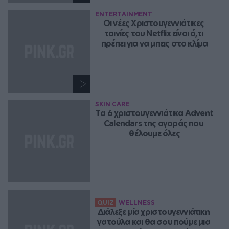
ENTERTAINMENT
Οι νέες Χριστουγεννιάτικες 
ταινίες του Netflix είναι ό,τι 
πρέπει για να μπεις στο κλίμα
SKIN CARE
Tα 6 χριστουγεννιάτικα Advent 
Calendars της αγοράς που 
θέλουμε όλες
QUIZ
WELLNESS
Διάλεξε μία χριστουγεννιάτικη 
γατούλα και θα σου πούμε μια 