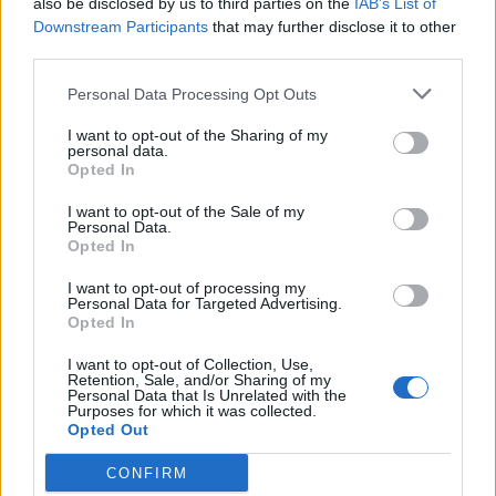
στολίζουν οι Σκανδιναβοί τα 
also be disclosed by us to third parties on the
IAB’s List of
σπίτια τους, είναι σίγουρο πως 
Downstream Participants
that may further disclose it to other
θα σου αρέσει
third parties.
Personal Data Processing Opt Outs
I want to opt-out of the Sharing of my
personal data.
WELLNESS
Opted In
Το μέρος που θα θέλουν να 
βρεθούν όλοι όσοι αγαπούν 
I want to opt-out of the Sale of my
την ταινία του Grinch
Personal Data.
Opted In
I want to opt-out of processing my
Personal Data for Targeted Advertising.
Opted In
WELLNESS
I want to opt-out of Collection, Use,
Σε αυτά τα σπίτια στην 
Retention, Sale, and/or Sharing of my
βρετανική εξοχή θα ζήσεις 
Personal Data that Is Unrelated with the
όπως στην ταινία Holiday
Purposes for which it was collected.
Opted Out
CONFIRM