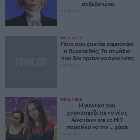
επιβεβαιώνει
ΑΥΓ 08, 2026
WELLNESS
Πότε σου χτυπάει καμπανάκι 
ο θυρεοειδής; Τα σημάδια 
που δεν πρέπει να αγνοήσεις
ΑΥΓ 08, 2026
WELLNESS
Η γυναίκα που 
χαρακτηρίζεται «ο νέος 
Αϊνστάιν» και το MIT 
παραλίγο να την ... χάσει
ΑΥΓ 08, 2026