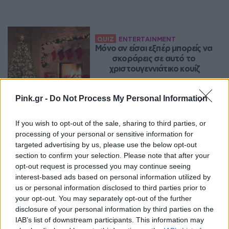
QUIZ
ENTERTAINMENT
Μόνο αν είσαι εξπέρ μπορείς να 
σκοράρεις σε αυτό το 
χριστουγεννιάτικο κουίζ
Pink.gr -
Do Not Process My Personal Information
ENTERTAINMENT
If you wish to opt-out of the sale, sharing to third parties, or
Η χριστουγεννιάτικη διαφήμιση 
processing of your personal or sensitive information for
της ταχυδρομικής υπηρεσίας 
targeted advertising by us, please use the below opt-out
της Νορβηγίας που έγινε viral
section to confirm your selection. Please note that after your
opt-out request is processed you may continue seeing
interest-based ads based on personal information utilized by
us or personal information disclosed to third parties prior to
your opt-out. You may separately opt-out of the further
disclosure of your personal information by third parties on the
ΔΙΑΚΌΣΜΗΣΗ
Ο ξεχωριστός τρόπος που 
IAB’s list of downstream participants. This information may