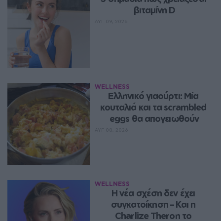
βιταμίνη D
ΑΥΓ 09, 2026
WELLNESS
Ελληνικό γιαούρτι: Μία 
κουταλιά και τα scrambled 
eggs θα απογειωθούν
ΑΥΓ 08, 2026
WELLNESS
Η νέα σχέση δεν έχει 
συγκατοίκηση – Και η 
Charlize Theron το 