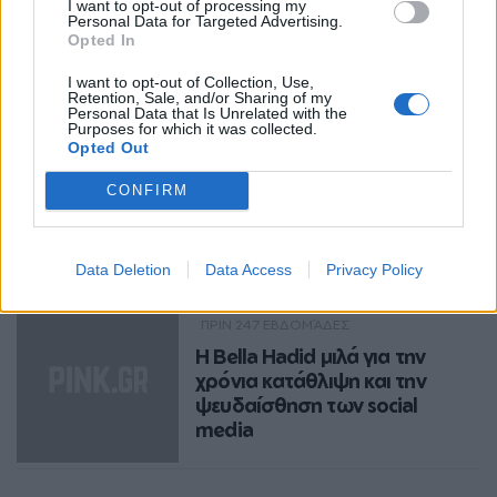
I want to opt-out of processing my
Personal Data for Targeted Advertising.
Opted In
Ακολουθήστε το Pink.gr στο
Google News
και
I want to opt-out of Collection, Use,
μάθετε πρώτοι
τα πιο hot νέα
.
Retention, Sale, and/or Sharing of my
Personal Data that Is Unrelated with the
Purposes for which it was collected.
Ακολουθήστε το Pink.gr και στο
Instagram
Opted Out
CONFIRM
Διαβάστε Ακόμη
Data Deletion
Data Access
Privacy Policy
ENTERTAINMENT
ΠΡΙΝ 247 ΕΒΔΟΜΆΔΕΣ
Η Bella Hadid μιλά για την
χρόνια κατάθλιψη και την
ψευδαίσθηση των social
media
«Τα social media δεν είναι αληθινά.
Για όποιον δυσκολεύεται, να το