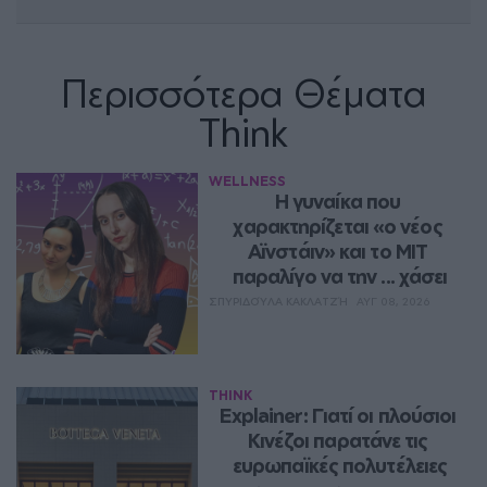
Περισσότερα Θέματα
Think
WELLNESS
Η γυναίκα που 
χαρακτηρίζεται «ο νέος 
Αϊνστάιν» και το MIT 
παραλίγο να την ... χάσει
ΣΠΥΡΙΔΟΎΛΑ ΚΑΚΛΑΤΖΉ
ΑΥΓ 08, 2026
THINK
Explainer: Γιατί οι πλούσιοι 
Κινέζοι παρατάνε τις 
ευρωπαϊκές πολυτέλειες