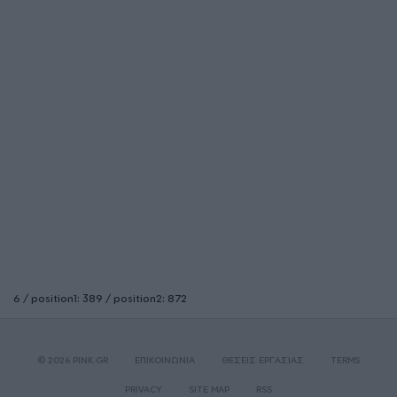
6 / position1: 389 / position2: 872
© 2026 PINK.GR
ΕΠΙΚΟΙΝΩΝΙΑ
ΘΕΣΕΙΣ ΕΡΓΑΣΙΑΣ
TERMS
PRIVACY
SITE MAP
RSS