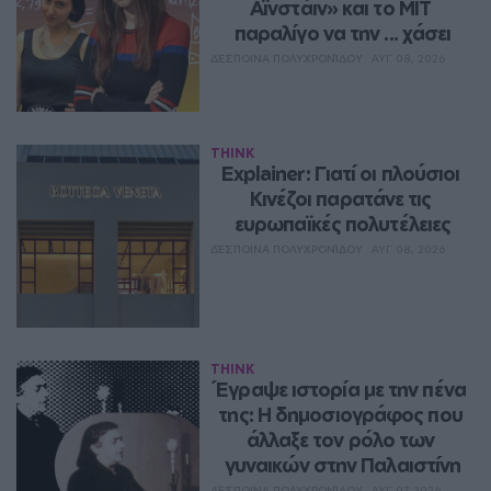
Αϊνστάιν» και το MIT 
παραλίγο να την ... χάσει
ΔΈΣΠΟΙΝΑ ΠΟΛΥΧΡΟΝΊΔΟΥ
ΑΥΓ 08, 2026
THINK
Explainer: Γιατί οι πλούσιοι 
Κινέζοι παρατάνε τις 
ευρωπαϊκές πολυτέλειες
ΔΈΣΠΟΙΝΑ ΠΟΛΥΧΡΟΝΊΔΟΥ
ΑΥΓ 08, 2026
THINK
Έγραψε ιστορία με την πένα 
της: Η δημοσιογράφος που 
άλλαξε τον ρόλο των 
γυναικών στην Παλαιστίνη
ΔΈΣΠΟΙΝΑ ΠΟΛΥΧΡΟΝΊΔΟΥ
ΑΥΓ 07, 2026