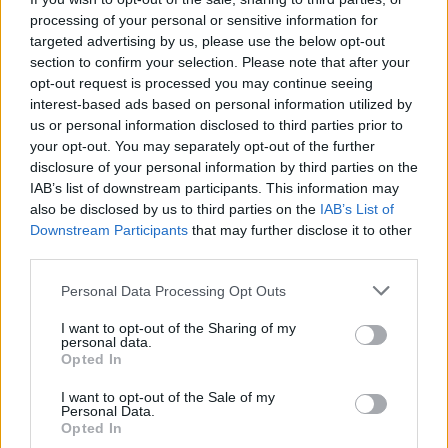
τις συμπεριφορές και τις ιδέες τους. Κι εμείς
processing of your personal or sensitive information for
αναφέρουμε ως κοινωνία τις γυναικοκτονίες ως...
targeted advertising by us, please use the below opt-out
"εγκλήματα πάθους"!
section to confirm your selection. Please note that after your
opt-out request is processed you may continue seeing
interest-based ads based on personal information utilized by
Η άποψη του θείου του δολοφόνου πως "δεν πήρε
us or personal information disclosed to third parties prior to
ένα όπλο ξαφνικά", έχει μια βάση την οποία
your opt-out. You may separately opt-out of the further
disclosure of your personal information by third parties on the
σίγουρα εκείνος δεν αντιλαμβάνεται. Γιατί ΝΑΙ,
IAB’s list of downstream participants. This information may
δεν πήρε ξαφνικά ένα όπλο.
also be disclosed by us to third parties on the
IAB’s List of
Downstream Participants
that may further disclose it to other
Προηγήθηκαν δεκάδες προσβολές, επιθέσεις, ξύλο
third parties.
και απειλές - σύμφωνα με μαρτυρίες ήταν ένας
Personal Data Processing Opt Outs
κακοποιητικός σύντροφος και σύζυγος. Το όπλο
I want to opt-out of the Sharing of my
όπως διαπιστώνεται συνήθως σε αυτές τις
personal data.
Opted In
ιστορίες, είναι το τραγικό φινάλε. Γιατί αυτοί οι
άντρες, έχουν δώσει πάντα δείγματα. Δεν γίνεται
I want to opt-out of the Sale of my
Personal Data.
ποτέ, τίποτα ξαφνικά.
Opted In