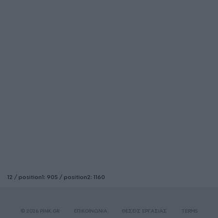
12 / position1: 905 / position2: 1160
© 2026 PINK.GR
ΕΠΙΚΟΙΝΩΝΙΑ
ΘΕΣΕΙΣ ΕΡΓΑΣΙΑΣ
TERMS