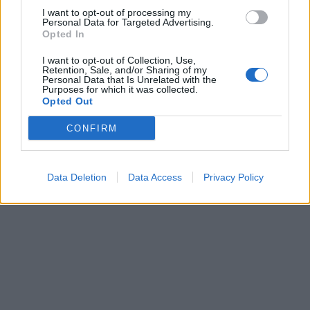
I want to opt-out of processing my
Όμως αν δεν αντιληφθούμε πως τα εγκλήματα
Personal Data for Targeted Advertising.
Opted In
αυτά είναι ο καθρέφτης μιας προβληματικής
θεώρησης και της κρατούσας αντίληψης που
I want to opt-out of Collection, Use,
Retention, Sale, and/or Sharing of my
Personal Data that Is Unrelated with the
έχουμε γενικότερα ως κοινωνία, δεν θα
Purposes for which it was collected.
Opted Out
μπορέσουμε ποτέ να τα αντιμετωπίσουμε. Kαι
είναι ακριβώς αυτές οι απόψεις που δηλητηριάζουν
CONFIRM
άντρες και γυναίκες κάθε μέρα, και που δεν μας
επιτρέπουν ως κοινωνία να πάμε μπροστά.
Data Deletion
Data Access
Privacy Policy
ΔΙΑΦΗΜΙΣΗ