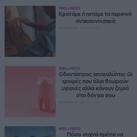
WELLNESS
Κρατάμε ή πετάμε τα περσινά 
αντικουνουπικά;
NEWSROOM
ΑΥΓ 05, 2026
WELLNESS
Οδοντίατρος αποκαλύπτει: Οι 
τροφές που όλοι θεωρούν 
υγιεινές αλλά κάνουν ζημιά 
στα δόντια σου
NEWSROOM
ΑΥΓ 05, 2026
WELLNESS
Πόσο συχνά πρέπει να 