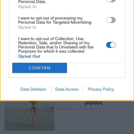
Personal Data.
Opted In
I want to opt-out of processing my
Personal Data for Targeted Advertising.
Opted In
I want to opt-out of Collection, Use,
Retention, Sale, and/or Sharing of my
Personal Data that Is Unrelated with the
Purposes for which it was collected.
Περισσότερα Θέματα
Opted Out
Wellness
CONFIRM
WELLNESS
Πώς να αποφύγεις το 
Data Deletion
Data Access
Privacy Policy
σύγκαμα ανάμεσα στους 
μηρούς
NEWSROOM
ΑΥΓ 07, 2026