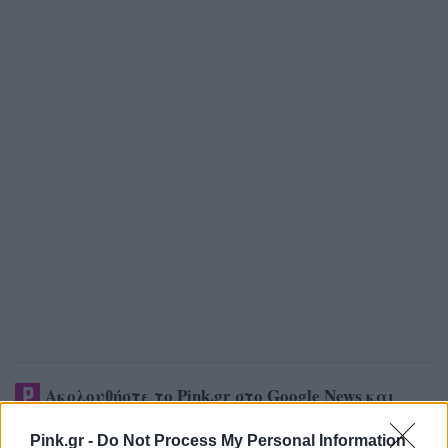
Ακολουθήστε το Pink.gr στο
Google News
και
μάθετε πρώτοι
τα πιο hot νέα
.
Pink.gr -
Do Not Process My Personal Information