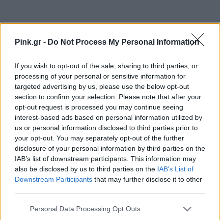
Ακολουθήστε το Pink.gr στο
Google News
και
Pink.gr -
Do Not Process My Personal Information
μάθετε πρώτοι
τα πιο hot νέα
.
If you wish to opt-out of the sale, sharing to third parties, or
Ακολουθήστε το Pink.gr και στο
Instagram
processing of your personal or sensitive information for
targeted advertising by us, please use the below opt-out
section to confirm your selection. Please note that after your
opt-out request is processed you may continue seeing
Διαβάστε Ακόμη
interest-based ads based on personal information utilized by
us or personal information disclosed to third parties prior to
your opt-out. You may separately opt-out of the further
disclosure of your personal information by third parties on the
IAB’s list of downstream participants. This information may
ΔΙΑΦΗΜΙΣΗ
also be disclosed by us to third parties on the
IAB’s List of
Downstream Participants
that may further disclose it to other
third parties.
Personal Data Processing Opt Outs