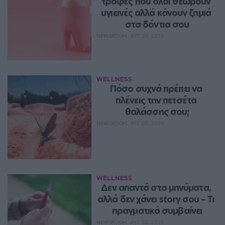
τροφές που όλοι θεωρούν 
υγιεινές αλλά κάνουν ζημιά 
στα δόντια σου
NEWSROOM
ΑΥΓ 05, 2026
WELLNESS
Πόσο συχνά πρέπει να 
πλένεις την πετσέτα 
θαλάσσης σου;
NEWSROOM
ΑΥΓ 05, 2026
WELLNESS
Δεν απαντά στα μηνύματα, 
αλλά δεν χάνει story σου – Τι 
πραγματικά συμβαίνει
NEWSROOM
ΑΥΓ 03, 2026