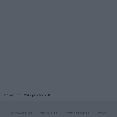
2 / position1: 261 / position2: 0
© 2026 PINK.GR
ΕΠΙΚΟΙΝΩΝΙΑ
ΘΕΣΕΙΣ ΕΡΓΑΣΙΑΣ
TERMS