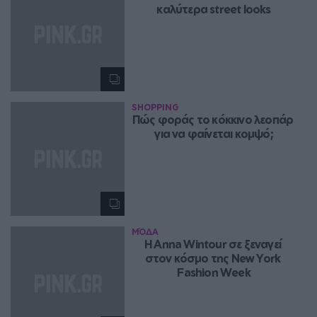
καλύτερα street looks
SHOPPING
Πώς φοράς το κόκκινο λεοπάρ 
για να φαίνεται κομψό;
ΜΌΔΑ
H Anna Wintour σε ξεναγεί 
στον κόσμο της New York 
Fashion Week