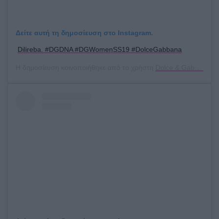
Δείτε αυτή τη δημοσίευση στο Instagram.
Dilireba. #DGDNA #DGWomenSS19 #DolceGabbana
Η δημοσίευση κοινοποιήθηκε από το χρήστη
Dolce & Gabbana
(@