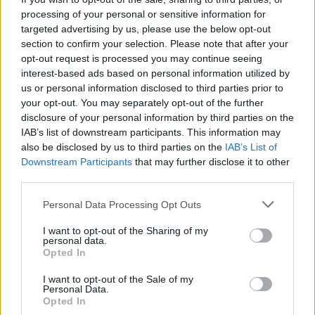
processing of your personal or sensitive information for
targeted advertising by us, please use the below opt-out
section to confirm your selection. Please note that after your
opt-out request is processed you may continue seeing
ΜΌΔΑ
Σαν από παραμύθι το show του 
interest-based ads based on personal information utilized by
Dior που άνοιξε τη γαλλική 
us or personal information disclosed to third parties prior to
εβδομάδα μόδας
your opt-out. You may separately opt-out of the further
disclosure of your personal information by third parties on the
IAB’s list of downstream participants. This information may
also be disclosed by us to third parties on the
IAB’s List of
Downstream Participants
that may further disclose it to other
third parties.
TRENDS
Oι Λονδρέζες παραδίδουν 
Personal Data Processing Opt Outs
μαθήματα street style
I want to opt-out of the Sharing of my
personal data.
Opted In
I want to opt-out of the Sale of my
Personal Data.
Opted In
ΜΌΔΑ