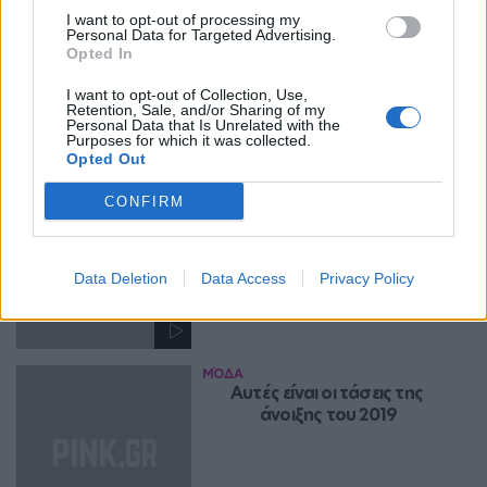
Street style κατευθείαν από 
I want to opt-out of processing my
τους δρόμους του Παρισιού
Personal Data for Targeted Advertising.
Opted In
I want to opt-out of Collection, Use,
Retention, Sale, and/or Sharing of my
Personal Data that Is Unrelated with the
Purposes for which it was collected.
Opted Out
ΜΌΔΑ
Παρέλαση σταρ στο show 
CONFIRM
Dolce & Gabbana
Data Deletion
Data Access
Privacy Policy
ΜΌΔΑ
Αυτές είναι οι τάσεις της 
άνοιξης του 2019