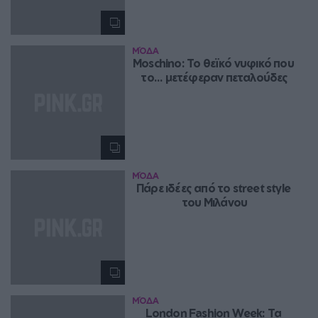
ΜΌΔΑ
Μoschino: Το θεϊκό νυφικό που 
το... μετέφεραν πεταλούδες
ΜΌΔΑ
Πάρε ιδέες από το street style 
του Μιλάνου
ΜΌΔΑ
London Fashion Week: Τα 