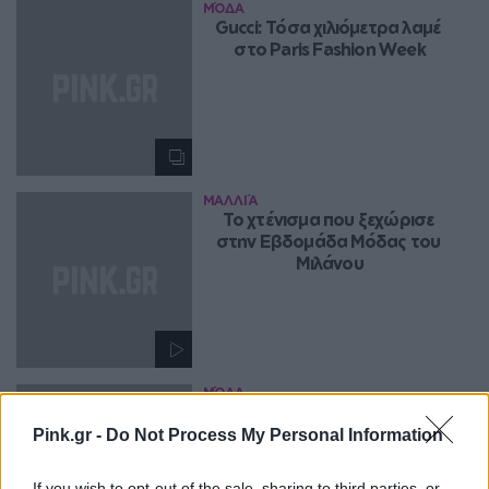
ΜΌΔΑ
Gucci: Τόσα χιλιόμετρα λαμέ 
στο Paris Fashion Week
ΜΑΛΛΙΆ
Το χτένισμα που ξεχώρισε 
στην Εβδομάδα Μόδας του 
Μιλάνου
ΜΌΔΑ
Oι πασαρέλες πλέον είναι 
γεμάτες από plus size μοντέλα
Pink.gr -
Do Not Process My Personal Information
If you wish to opt-out of the sale, sharing to third parties, or