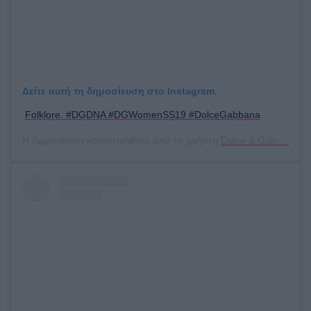
Δείτε αυτή τη δημοσίευση στο Instagram.
Folklore. #DGDNA #DGWomenSS19 #DolceGabbana
Η δημοσίευση κοινοποιήθηκε από το χρήστη
Dolce & Gabbana
(@