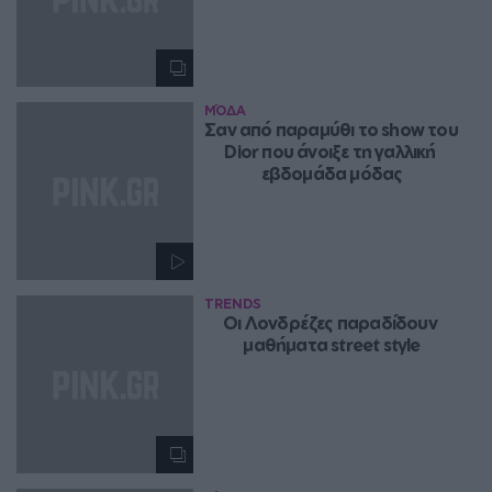
ΜΌΔΑ
Σαν από παραμύθι το show του 
Dior που άνοιξε τη γαλλική 
εβδομάδα μόδας
TRENDS
Oι Λονδρέζες παραδίδουν 
μαθήματα street style