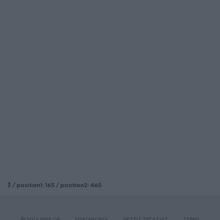
3 / position1: 165 / position2: 465
© 2026 PINK.GR
ΕΠΙΚΟΙΝΩΝΙΑ
ΘΕΣΕΙΣ ΕΡΓΑΣΙΑΣ
TERMS