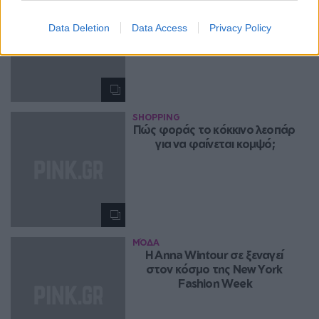
London Fashion Week: Τα 
καλύτερα street looks
Data Deletion
Data Access
Privacy Policy
SHOPPING
Πώς φοράς το κόκκινο λεοπάρ 
για να φαίνεται κομψό;
ΜΌΔΑ
H Anna Wintour σε ξεναγεί 
στον κόσμο της New York 
Fashion Week