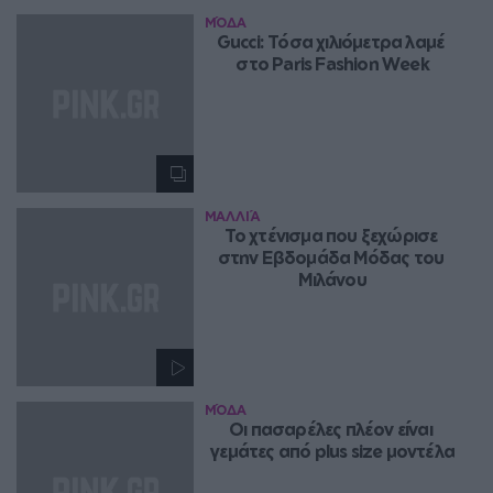
ΜΌΔΑ
Gucci: Τόσα χιλιόμετρα λαμέ 
στο Paris Fashion Week
ΜΑΛΛΙΆ
Το χτένισμα που ξεχώρισε 
στην Εβδομάδα Μόδας του 
Μιλάνου
ΜΌΔΑ
Oι πασαρέλες πλέον είναι 
γεμάτες από plus size μοντέλα