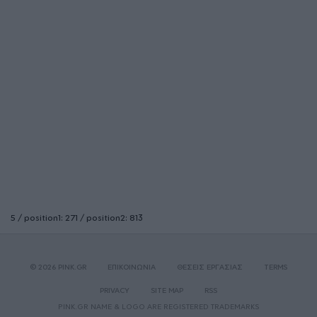
5 / position1: 271 / position2: 813
© 2026 PINK.GR
ΕΠΙΚΟΙΝΩΝΙΑ
ΘΕΣΕΙΣ ΕΡΓΑΣΙΑΣ
TERMS
PRIVACY
SITE MAP
RSS
PINK.GR NAME & LOGO ARE REGISTERED TRADEMARKS