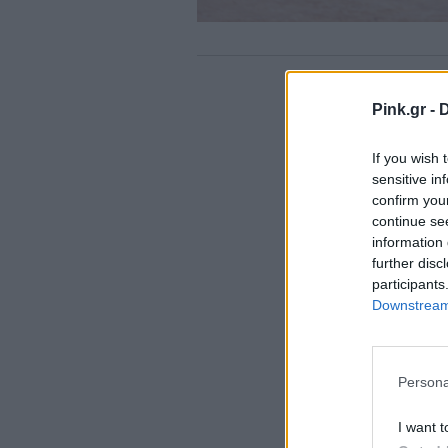
Pink.gr -
D
If you wish 
sensitive in
confirm you
continue se
information 
further disc
participants
Downstream 
Persona
I want t