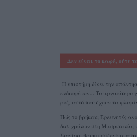
Δεν είναι το καφέ, ούτε τ
Η επιστήμη δίνει την απάντη
ενδιαφέρον... Το αρχαιότερο χ
ροζ, αυτό που έχουν τα φλαμί
Πώς το βρήκαν; Eρευνητές αν
δισ. χρόνων στη Μαυριτανία, 
Σαχάρα, θρυμματίζοντας αυτο