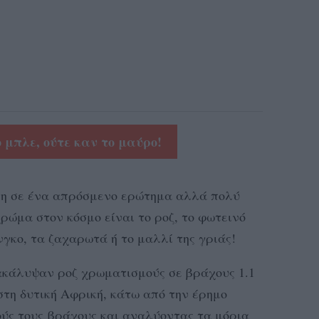
ο μπλε, ούτε καν το μαύρο!
ση σε ένα απρόσμενο ερώτημα αλλά πολύ
ρώμα στον κόσμο είναι το ροζ, το φωτεινό
νγκο, τα ζαχαρωτά ή το μαλλί της γριάς!
ακάλυψαν ροζ χρωματισμούς σε βράχους 1.1
στη δυτική Αφρική, κάτω από την έρημο
ύς τους βράχους και αναλύοντας τα μόρια