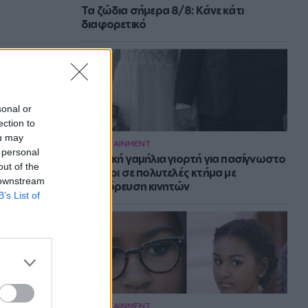
Τα ζώδια σήμερα 8/8: Κάνε κάτι
διαφορετικό
sonal or
ection to
ou may
ENTERTAINMENT
 personal
Μυστική γαμήλια γιορτή για πασίγνωστο
out of the
ζευγάρι σε πολυτελές κτήμα με
 downstream
απαγόρευση κινητών
B’s List of
ENTERTAINMENT