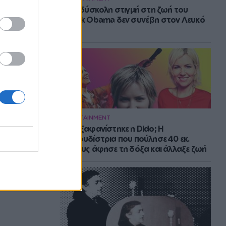
Η πιο δύσκολη στιγμή στη ζωή του
Barack Obama δεν συνέβη στον Λευκό
Οίκο
ENTERTAINMENT
Πού εξαφανίστηκε η Dido; Η
τραγουδίστρια που πούλησε 40 εκ.
δίσκους άφησε τη δόξα και άλλαξε ζωή