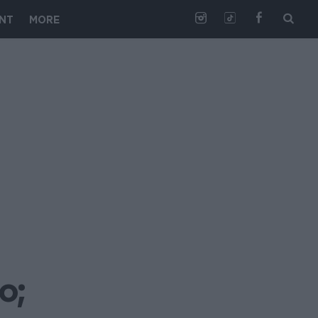
NT
MORE
ο;