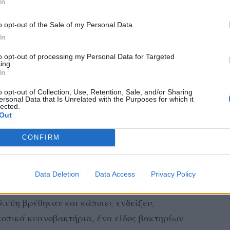
In
o opt-out of the Sale of my Personal Data.
In
 με την ηλικία του, είναι το αρχαιότερο
to opt-out of processing my Personal Data for Targeted
τα γεωολογικά αρχεία. Η επιστήμονας που
ing.
In
ο αρχαιότερο χρώμα κατά τη διάρκεια
επιστήμιο της Αυστραλίας, αυτό το χρώμα
o opt-out of Collection, Use, Retention, Sale, and/or Sharing
ersonal Data that Is Unrelated with the Purposes for which it
ς 500 έτη από τα επόμενα χρώματα που
lected.
Out
ργανισμούς των ωκεανών.
CONFIRM
 ροζ χρωματισμοί; Mοριακά απολιθώματα
τοσυνθετικοί οργανισμοί στα βάθη ενός
Data Deletion
Data Access
Privacy Policy
ον.
λυψη βρέθηκαν και κάποιες ενδείξεις
κοπικά κυανοβακτήρια, ένα είδος βακτηρίων