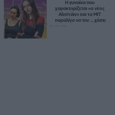
Η γυναίκα που 
χαρακτηρίζεται «ο νέος 
Αϊνστάιν» και το MIT 
παραλίγο να την ... χάσει
ΑΥΓ 08, 2026