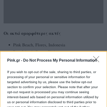
Οι οκτώ ομορφότερες ακτές
Pink Beach, Flores, Indonesia
Pass Island, Coron, Philippines
San Onofre State Beach, California, United States
Pink.gr -
Do Not Process My Personal Information
Seme Beach, Cameroon
If you wish to opt-out of the sale, sharing to third parties, or
Paje, Zanzibar
processing of your personal or sensitive information for
Cayes of Belize, Belize
targeted advertising by us, please use the below opt-out
Phi Phi Islands, Thailand
section to confirm your selection. Please note that after your
opt-out request is processed you may continue seeing
Κέδρος, Δονούσα, Ελλάδα
interest-based ads based on personal information utilized by
us or personal information disclosed to third parties prior to
ΔΙΑΦΗΜΙΣΗ