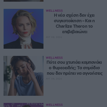
WELLNESS
Η νέα σχέση δεν έχει 
συγκατοίκηση – Και η 
Charlize Theron το 
επιβεβαιώνει
ΑΥΓ 08, 2026
WELLNESS
Πότε σου χτυπάει καμπανάκι 
ο θυρεοειδής; Τα σημάδια 
που δεν πρέπει να αγνοήσεις
ΑΥΓ 08, 2026
WELLNESS