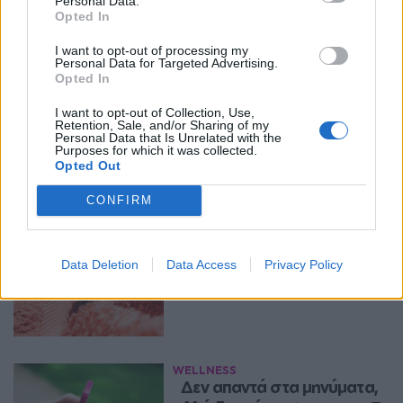
Personal Data.
Opted In
WELLNESS
Οδοντίατρος αποκαλύπτει: Οι 
I want to opt-out of processing my
τροφές που όλοι θεωρούν 
Personal Data for Targeted Advertising.
υγιεινές αλλά κάνουν ζημιά 
Opted In
στα δόντια σου
I want to opt-out of Collection, Use,
ΑΥΓ 05, 2026
Retention, Sale, and/or Sharing of my
Personal Data that Is Unrelated with the
Purposes for which it was collected.
Opted Out
WELLNESS
CONFIRM
Πόσο συχνά πρέπει να 
πλένεις την πετσέτα 
θαλάσσης σου;
Data Deletion
Data Access
Privacy Policy
ΑΥΓ 05, 2026
WELLNESS
Δεν απαντά στα μηνύματα, 