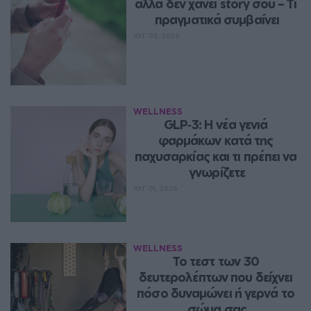
αλλά δεν χάνει story σου – Τι 
πραγματικά συμβαίνει
ΑΥΓ 03, 2026
WELLNESS
GLP‑3: Η νέα γενιά 
φαρμάκων κατά της 
παχυσαρκίας και τι πρέπει να 
γνωρίζετε
ΑΥΓ 01, 2026
WELLNESS
Το τεστ των 30 
δευτερολέπτων που δείχνει 
πόσο δυναμώνει ή γερνά το 
σώμα σας