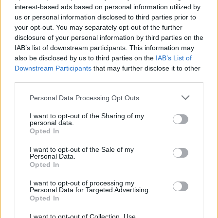
Άλλες τροφές που θεωρούνται καλά γαλακταγωγά
interest-based ads based on personal information utilized by
είναι:
us or personal information disclosed to third parties prior to
your opt-out. You may separately opt-out of the further
disclosure of your personal information by third parties on the
Καρότο και παντζάρι
IAB’s list of downstream participants. This information may
Σκούρα πράσινα φυλλώδη λαχανικά
also be disclosed by us to third parties on the
IAB’s List of
(σπανάκι, ρόκα, σέσκουλο, λαχανίδα, ραδίκι)
Downstream Participants
that may further disclose it to other
third parties.
Ξηροί καρποί (κυρίως ωμά και ανάλατα
αμύγδαλα, φιστίκι macadamia και κάσιους)
Personal Data Processing Opt Outs
Τσάι τσουκνίδας και γάλα γαϊδουράγκαθου
I want to opt-out of the Sharing of my
personal data.
Τζίντζερ
Opted In
Σε κάθε περίπτωση θα πρέπει να συμβουλεύεστε
I want to opt-out of the Sale of my
Personal Data.
το γιατρό σας προκειμένου να εξακριβώσετε αν
Opted In
υπάρχει κάποια τροφική αλλεργία ή άλλες
I want to opt-out of processing my
Personal Data for Targeted Advertising.
παθήσεις, οι οποίες απαγορεύουν την πρόσληψη
Opted In
των συγκεκριμένων τροφών.
I want to opt-out of Collection, Use,