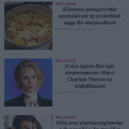
WELLNESS
Ελληνικό γιαούρτι: Μία 
κουταλιά και τα scrambled 
eggs θα απογειωθούν
NEWSROOM
ΑΥΓ 08, 2026
WELLNESS
Η νέα σχέση δεν έχει 
συγκατοίκηση – Και η 
Charlize Theron το 
επιβεβαιώνει
NEWSROOM
ΑΥΓ 08, 2026
WELLNESS
Πότε σου χτυπάει καμπανάκι 