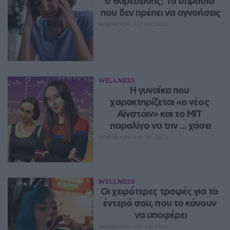
ο θυρεοειδής; Τα σημάδια 
που δεν πρέπει να αγνοήσεις
NEWSROOM
ΑΥΓ 08, 2026
WELLNESS
Η γυναίκα που 
χαρακτηρίζεται «ο νέος 
Αϊνστάιν» και το MIT 
παραλίγο να την ... χάσει
NEWSROOM
ΑΥΓ 08, 2026
WELLNESS
Οι χειρότερες τροφές για το 
έντερό σου, που το κάνουν 
να υποφέρει
NEWSROOM
ΑΥΓ 08, 2026