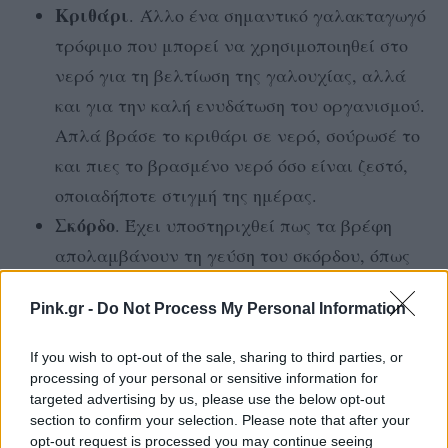
Κριθάρι
. Άλλο ένα σημαντικό γαλακταγωγό
τρόφιμο που μπορεί να χρησιμοποιηθεί στο
νερό για τη βελτίωση της γαλουχίας, αλλά
και για την καλή ενυδάτωση του οργανισμού.
Απλά βράσε το κριθάρι σε νερό, σούρωσέ το
και πιες το βρασμένο νερό όσο είναι ζεστό,
οποιαδήποτε στιγμή της ημέρας.
Σκόρδο
. Έχει υποστηριχθεί πως τα βρέφη
απολαμβάνουν τη γεύση του σκόρδου, όπως
αυτή μεταφέρεται στο μητρικό γάλα και για
Pink.gr -
Do Not Process My Personal Information
αυτό θηλάζουν περισσότερο. Με τον
αυξημένο θηλασμό, όμως, παράγεται και
If you wish to opt-out of the sale, sharing to third parties, or
περισσότερο γάλα, επομένως εμμέσως βοηθά
processing of your personal or sensitive information for
targeted advertising by us, please use the below opt-out
ιδιαίτερα στη γαλουχία.
section to confirm your selection. Please note that after your
opt-out request is processed you may continue seeing