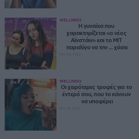
WELLNESS
Η γυναίκα που 
χαρακτηρίζεται «ο νέος 
Αϊνστάιν» και το MIT 
παραλίγο να την ... χάσει
ΑΥΓ 08, 2026
WELLNESS
Οι χειρότερες τροφές για το 
έντερό σου, που το κάνουν 
να υποφέρει
ΑΥΓ 08, 2026