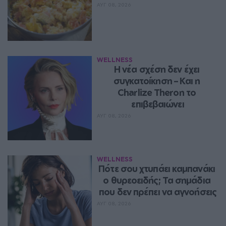
ΑΥΓ 08, 2026
WELLNESS
Η νέα σχέση δεν έχει 
συγκατοίκηση – Και η 
Charlize Theron το 
επιβεβαιώνει
ΑΥΓ 08, 2026
WELLNESS
Πότε σου χτυπάει καμπανάκι 
ο θυρεοειδής; Τα σημάδια 
που δεν πρέπει να αγνοήσεις
ΑΥΓ 08, 2026