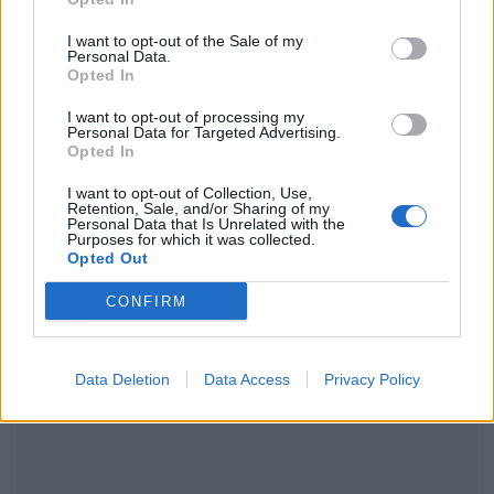
Ακολουθήστε το Pink.gr στο
Google News
και
I want to opt-out of the Sale of my
Personal Data.
μάθετε πρώτοι
τα πιο hot νέα
.
Opted In
Ακολουθήστε το Pink.gr και στο
Instagram
I want to opt-out of processing my
Personal Data for Targeted Advertising.
Opted In
I want to opt-out of Collection, Use,
Retention, Sale, and/or Sharing of my
Personal Data that Is Unrelated with the
Purposes for which it was collected.
Opted Out
ΔΙΑΦΗΜΙΣΗ
CONFIRM
Data Deletion
Data Access
Privacy Policy