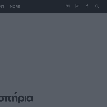
NT
MORE
σιτήρια