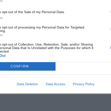
In
πετάξει ο καθένας, προφανώς. Έχεις
ς χαλαρός. Ε για αυτό οι τιμές είναι στον
o opt-out of the Sale of my Personal Data.
In
σεις και θα δείτε...
to opt-out of processing my Personal Data for Targeted
ing.
In
o opt-out of Collection, Use, Retention, Sale, and/or Sharing
ersonal Data that Is Unrelated with the Purposes for which it
lected.
ΔΙΑΦΗΜΙΣΗ
Out
CONFIRM
Data Deletion
Data Access
Privacy Policy