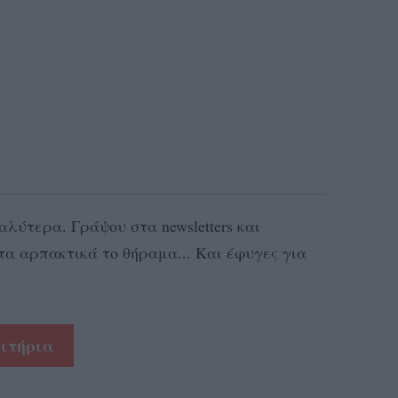
λύτερα. Γράψου στα newsletters και
α αρπακτικά το θήραμα... Και έφυγες για
σιτήρια