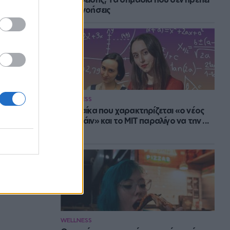
να αγνοήσεις
WELLNESS
Η γυναίκα που χαρακτηρίζεται «ο νέος
Αϊνστάιν» και το MIT παραλίγο να την ...
χάσει
WELLNESS