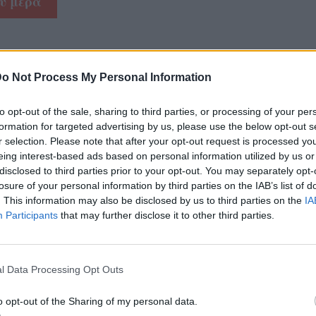
ου μέρα
συγκεκριμένες ημερομηνίες σημαίνει
Λοιπόν, υπάρχει πραγματικά κάποια λογική
o Not Process My Personal Information
ιώτες της Δευτέρας είναι συνήθως
to opt-out of the sale, sharing to third parties, or processing of your per
για δουλειά και... είναι οι λόγοι για τους
formation for targeted advertising by us, please use the below opt-out s
έρας είναι τόσο υψηλά! Οι αεροπορικές
r selection. Please note that after your opt-out request is processed y
eing interest-based ads based on personal information utilized by us or
σελκύσουν τους ταξιδιώτες αναψυχής για να
disclosed to third parties prior to your opt-out. You may separately opt-
ές τους κάθε Τρίτη, Τετάρτη και Σάββατο.
losure of your personal information by third parties on the IAB’s list of
. This information may also be disclosed by us to third parties on the
IA
Participants
that may further disclose it to other third parties.
l Data Processing Opt Outs
ους τους κακομαθημένους ταξιδιώτες γι
o opt-out of the Sharing of my personal data.
η το απόγευμα είναι ακριβώς η πιο επιθυμητή