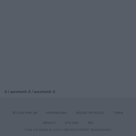
0 / position1: 0 / position2: 0
© 2026 PINK.GR
ΕΠΙΚΟΙΝΩΝΙΑ
ΘΕΣΕΙΣ ΕΡΓΑΣΙΑΣ
TERMS
PRIVACY
SITE MAP
RSS
PINK.GR NAME & LOGO ARE REGISTERED TRADEMARKS