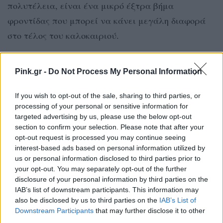
πολυτέλεια, είναι ένα μικρό έξτρα βήμα
φροντίδας που μπορεί να κάνει μεγάλη διαφορά
στο τέλος του καλοκαιριού.
Γιατί τα μαλλιά μας μπορεί να μη καίγονται όπως
Pink.gr -
Do Not Process My Personal Information
το δέρμα, αλλά σίγουρα θυμούνται κάθε ώρα που
περάσαμε κάτω από τον ήλιο.
If you wish to opt-out of the sale, sharing to third parties, or
processing of your personal or sensitive information for
ΔΙΑΦΗΜΙΣΗ
targeted advertising by us, please use the below opt-out
section to confirm your selection. Please note that after your
opt-out request is processed you may continue seeing
interest-based ads based on personal information utilized by
us or personal information disclosed to third parties prior to
your opt-out. You may separately opt-out of the further
disclosure of your personal information by third parties on the
IAB’s list of downstream participants. This information may
also be disclosed by us to third parties on the
IAB’s List of
Downstream Participants
that may further disclose it to other
third parties.