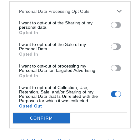
Personal Data Processing Opt Outs
I want to opt-out of the Sharing of my
personal data.
Opted In
I want to opt-out of the Sale of my
Personal Data.
Opted In
I want to opt-out of processing my
Personal Data for Targeted Advertising.
Opted In
Ακολουθήστε το Pink.gr στο
Google News
και
μάθετε πρώτοι
τα πιο hot νέα
.
I want to opt-out of Collection, Use,
Retention, Sale, and/or Sharing of my
Personal Data that Is Unrelated with the
Ακολουθήστε το Pink.gr και στο
Instagram
Purposes for which it was collected.
Opted Out
CONFIRM