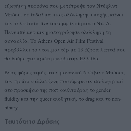
εξωγήινη περσόνα που μετέτρεψε τον Ντέιβιντ
Μπόουι σε ίνδαλμα μιας ολόκληρης εποχής, κάνει
την τελευταία live του εμφάνιση και ο Ντ. Α.
Πενεμπέικερ κινηματογράφησε ολόκληρη τη
συναυλία. Το Athens Open Air Film Festival
προβάλλει το ντοκιμαντέρ με 13 έξτρα λεπτά που
θα δούμε για πρώτη φορά στην Ελλάδα.
Ένας φόρος τιμής στον μοναδικό Ντέιβιντ Μπόουι,
τον πρώτο καλλιτέχνη που έφερε αναπολογητικά
στο προσκήνιο της ποπ κουλτούρας το gender
fluidity και την queer αισθητική, το drag και το non-
binary.
Ταυτότητα Δράσης