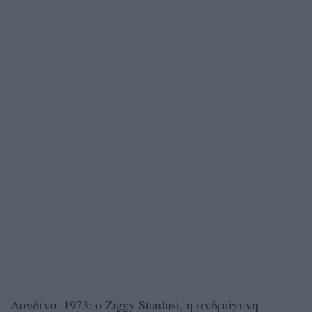
Λονδίνο, 1973: ο Ziggy Stardust, η ανδρόγυνη