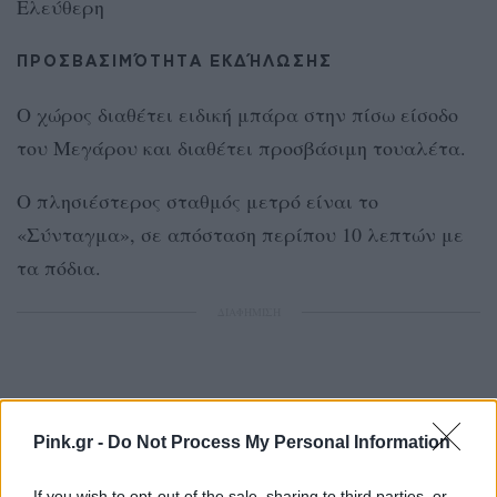
Ελεύθερη
ΠΡΟΣΒΑΣΙΜΌΤΗΤΑ ΕΚΔΉΛΩΣΗΣ
Ο χώρος διαθέτει ειδική μπάρα στην πίσω είσοδο
του Μεγάρου και διαθέτει προσβάσιμη τουαλέτα.
Ο πλησιέστερος σταθμός μετρό είναι το
«Σύνταγμα», σε απόσταση περίπου 10 λεπτών με
τα πόδια.
ΔΙΑΦΗΜΙΣΗ
Pink.gr -
Do Not Process My Personal Information
If you wish to opt-out of the sale, sharing to third parties, or