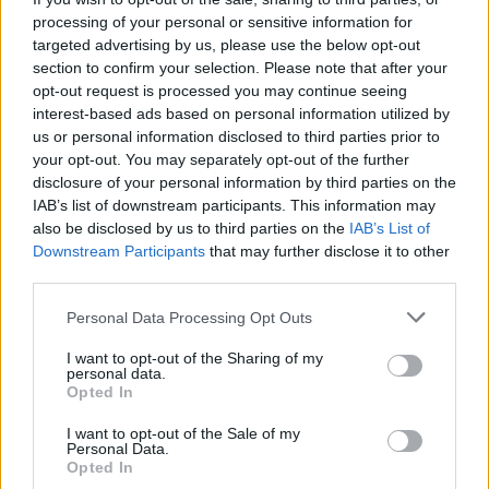
processing of your personal or sensitive information for
targeted advertising by us, please use the below opt-out
section to confirm your selection. Please note that after your
opt-out request is processed you may continue seeing
interest-based ads based on personal information utilized by
us or personal information disclosed to third parties prior to
your opt-out. You may separately opt-out of the further
disclosure of your personal information by third parties on the
IAB’s list of downstream participants. This information may
also be disclosed by us to third parties on the
IAB’s List of
Downstream Participants
that may further disclose it to other
third parties.
Personal Data Processing Opt Outs
Ακολουθήστε το Pink.gr στο
Google News
και
I want to opt-out of the Sharing of my
μάθετε πρώτοι
τα πιο hot νέα
.
personal data.
Opted In
Ακολουθήστε το Pink.gr και στο
Instagram
I want to opt-out of the Sale of my
Personal Data.
Opted In