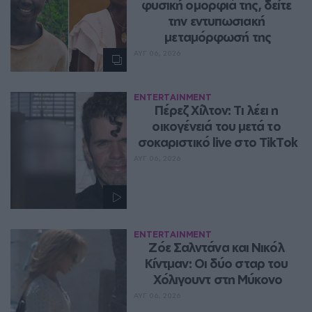
φυσική ομορφιά της, δείτε 
την εντυπωσιακή 
μεταμόρφωσή της
ΑΥΓ 06, 2026
ENTERTAINMENT
Πέρεζ Χίλτον: Τι λέει η 
οικογένειά του μετά το 
σοκαριστικό live στο TikTok
ΑΥΓ 06, 2026
ENTERTAINMENT
Ζόε Σαλντάνα και Νικόλ 
Κίντμαν: Οι δύο σταρ του 
Χόλιγουντ στη Μύκονο
ΑΥΓ 06, 2026