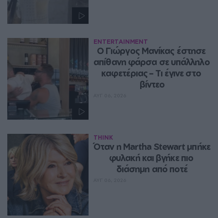
ENTERTAINMENT
Ο Γιώργος Μανίκας έστησε 
απίθανη φάρσα σε υπάλληλο 
καφετέριας – Τι έγινε στο 
βίντεο
ΑΥΓ 06, 2026
THINK
Όταν η Martha Stewart μπήκε 
φυλακή και βγήκε πιο 
διάσημη από ποτέ
ΑΥΓ 06, 2026