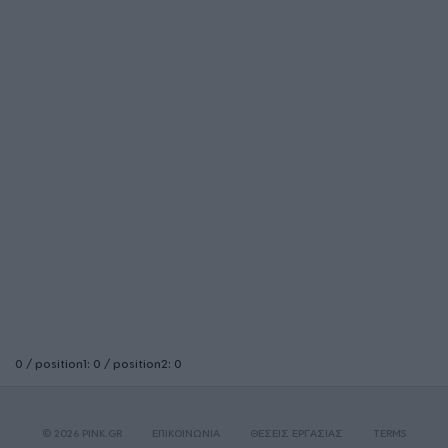
0 / position1: 0 / position2: 0
© 2026 PINK.GR
ΕΠΙΚΟΙΝΩΝΙΑ
ΘΕΣΕΙΣ ΕΡΓΑΣΙΑΣ
TERMS