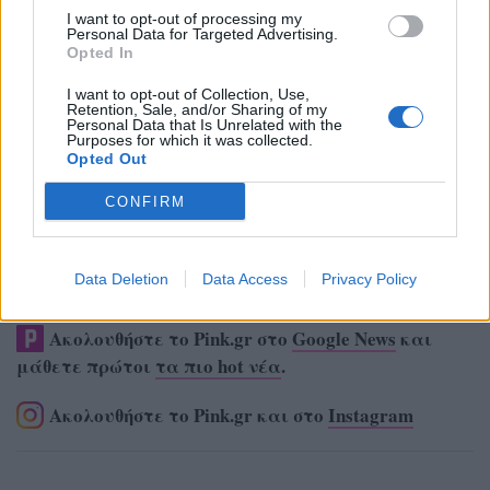
I want to opt-out of processing my
Personal Data for Targeted Advertising.
Opted In
I want to opt-out of Collection, Use,
Retention, Sale, and/or Sharing of my
Personal Data that Is Unrelated with the
Purposes for which it was collected.
Opted Out
CONFIRM
Data Deletion
Data Access
Privacy Policy
Ακολουθήστε το Pink.gr στο
Google News
και
μάθετε πρώτοι
τα πιο hot νέα
.
Ακολουθήστε το Pink.gr και στο
Instagram