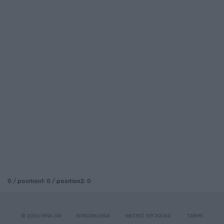
0 / position1: 0 / position2: 0
© 2026 PINK.GR
ΕΠΙΚΟΙΝΩΝΙΑ
ΘΕΣΕΙΣ ΕΡΓΑΣΙΑΣ
TERMS