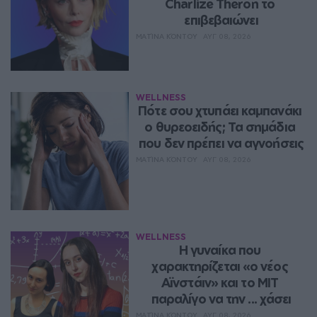
Charlize Theron το 
επιβεβαιώνει
ΜΑΤΊΝΑ ΚΌΝΤΟΥ
ΑΥΓ 08, 2026
WELLNESS
Πότε σου χτυπάει καμπανάκι 
ο θυρεοειδής; Τα σημάδια 
που δεν πρέπει να αγνοήσεις
ΜΑΤΊΝΑ ΚΌΝΤΟΥ
ΑΥΓ 08, 2026
WELLNESS
Η γυναίκα που 
χαρακτηρίζεται «ο νέος 
Αϊνστάιν» και το MIT 
παραλίγο να την ... χάσει
ΜΑΤΊΝΑ ΚΌΝΤΟΥ
ΑΥΓ 08, 2026