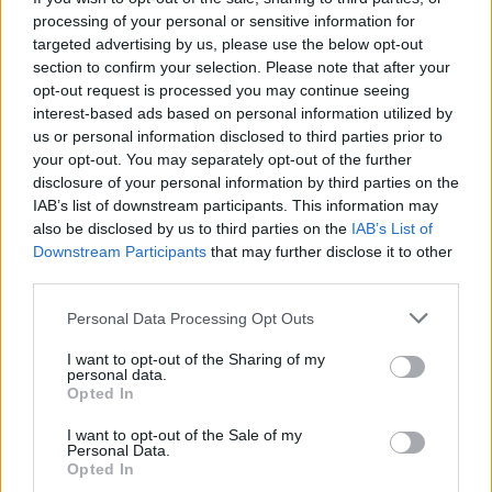
ακόμα και στον ίδιο μας τον εαυτό. Με χιούμορ,
processing of your personal or sensitive information for
ευαισθησία και ωμή αλήθεια, η Ματίνα Κόντου
targeted advertising by us, please use the below opt-out
section to confirm your selection. Please note that after your
μιλά όπως μιλάμε στις φίλες μας: χωρίς φίλτρα,
opt-out request is processed you may continue seeing
χωρίς σοβαροφάνεια, με σκέψεις που σε κάνουν να
interest-based ads based on personal information utilized by
us or personal information disclosed to third parties prior to
«Πόσο εγώ;»
λες
.
your opt-out. You may separately opt-out of the further
disclosure of your personal information by third parties on the
«Πόσο Εγώ;»
κάθε
Τα επεισόδια του
κυκλοφορούν
IAB’s list of downstream participants. This information may
Δευτέρα
Pink.gr
και είναι διαθέσιμα στο
, στο
also be disclosed by us to third parties on the
IAB’s List of
Downstream Participants
that may further disclose it to other
Spotify
YouTube
σ
ε όλες τις πλατφόρμες.
, στο
και
third parties.
ΔΙΑΦΗΜΙΣΗ
Personal Data Processing Opt Outs
I want to opt-out of the Sharing of my
personal data.
Opted In
I want to opt-out of the Sale of my
Personal Data.
Opted In