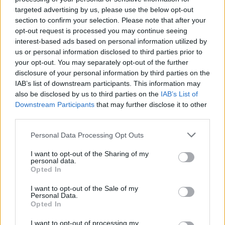
targeted advertising by us, please use the below opt-out
section to confirm your selection. Please note that after your
opt-out request is processed you may continue seeing
interest-based ads based on personal information utilized by
us or personal information disclosed to third parties prior to
your opt-out. You may separately opt-out of the further
disclosure of your personal information by third parties on the
IAB’s list of downstream participants. This information may
also be disclosed by us to third parties on the
IAB’s List of
Downstream Participants
that may further disclose it to other
third parties.
Ακολουθήστε το Pink.gr στο
Google News
και
Personal Data Processing Opt Outs
μάθετε πρώτοι
τα πιο hot νέα
.
I want to opt-out of the Sharing of my
personal data.
Ακολουθήστε το Pink.gr και στο
Instagram
Opted In
I want to opt-out of the Sale of my
Personal Data.
Opted In
I want to opt-out of processing my