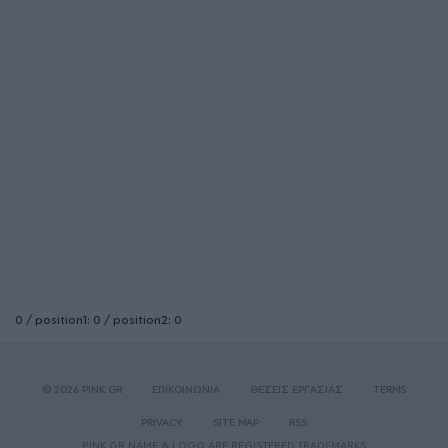
0 / position1: 0 / position2: 0
© 2026 PINK.GR
ΕΠΙΚΟΙΝΩΝΙΑ
ΘΕΣΕΙΣ ΕΡΓΑΣΙΑΣ
TERMS
PRIVACY
SITE MAP
RSS
PINK.GR NAME & LOGO ARE REGISTERED TRADEMARKS