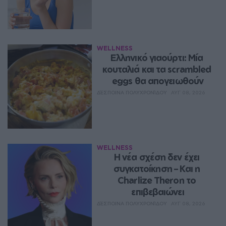
WELLNESS
Ελληνικό γιαούρτι: Μία 
κουταλιά και τα scrambled 
eggs θα απογειωθούν
ΔΈΣΠΟΙΝΑ ΠΟΛΥΧΡΟΝΊΔΟΥ
ΑΥΓ 08, 2026
WELLNESS
Η νέα σχέση δεν έχει 
συγκατοίκηση – Και η 
Charlize Theron το 
επιβεβαιώνει
ΔΈΣΠΟΙΝΑ ΠΟΛΥΧΡΟΝΊΔΟΥ
ΑΥΓ 08, 2026