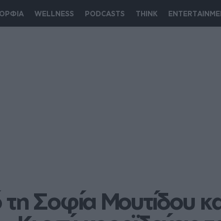
ΟΡΦΙΑ
WELLNESS
PODCASTS
THINK
ENTERTAINME
τη Σοφία Μουτίδου κα