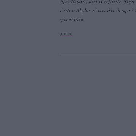
προσδοκίες και ανέβασε πυρετό
έτσι ο Akylas είναι ότι θεωρε
γνωστός
».
[ΠΗΓΗ]