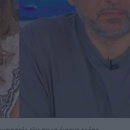
υσιαστής είχε πει με έντονο τρόπο