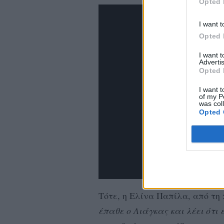
Opted 
I want t
Opted 
I want 
Advertis
Opted 
I want t
of my P
was col
Opted 
Τότε, η Ελίνα Παπίλα, από τη 
έπαθε ο Λιάγκας και λέει ότι