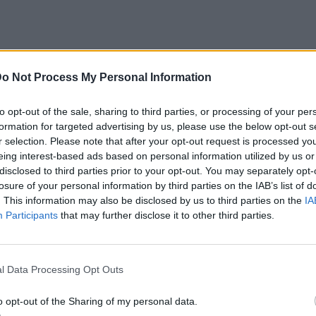
o Not Process My Personal Information
ντώντας στον Γιώργο Λιάγκα, είπε κατά τη
to opt-out of the sale, sharing to third parties, or processing of your per
formation for targeted advertising by us, please use the below opt-out s
ράση που λέει ο Λιάγκας “σας κοροϊδεύουν,
r selection. Please note that after your opt-out request is processed y
η κιόλας, είναι μια ρητορική που, αν με
eing interest-based ads based on personal information utilized by us or
ϊδεύεις τον κόσμο. Η κοροϊδία δεν γίνεται
disclosed to third parties prior to your opt-out. You may separately opt-
losure of your personal information by third parties on the IAB’s list of
 μέσω κάποιου φόρου για το κρατικό
. This information may also be disclosed by us to third parties on the
IA
 ιδιωτικά κανάλια και από ιδιωτικές
Participants
that may further disclose it to other third parties.
potify. Μπορεί να σε κοροϊδέψει κάποιος και
ληρώνεται από τη θέση του καμεραμάν είτε
l Data Processing Opt Outs
ηκτική είναι η ΕΡΤ;
», είπε η παρουσιάστρια
o opt-out of the Sharing of my personal data.