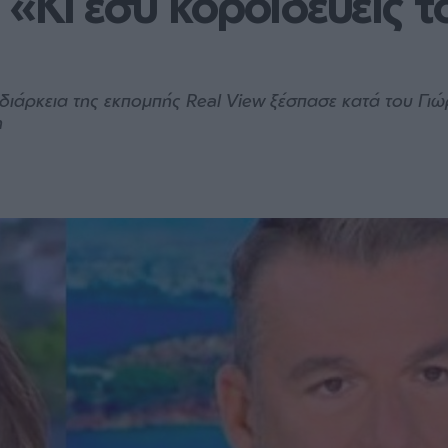
«Κι εσύ κοροϊδεύεις το
διάρκεια της εκπομπής Real View ξέσπασε κατά του Γι
n