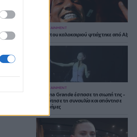
ENTERTAINMENT
Το hit του καλοκαιριού φτιάχτηκε από AI;
ENTERTAINMENT
H Ariana Grande έσπασε τη σιωπή της -
Σταμάτησε τη συναυλία και απάντησε
στις φήμες