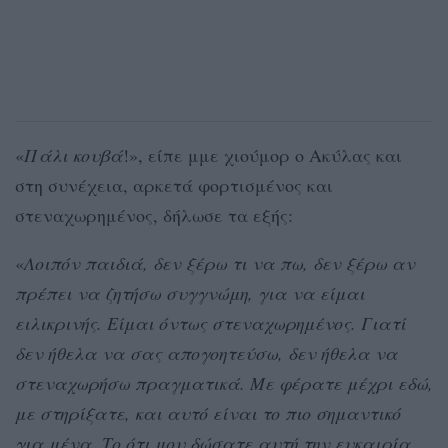
«
Πάλι κουβά
!», είπε μμε χιούμορ ο Ακύλας και
στη συνέχεια, αρκετά φορτισμένος και
στεναχωρημένος, δήλωσε τα εξής:
«
Λοιπόν παιδιά, δεν ξέρω τι να πω, δεν ξέρω αν
πρέπει να ζητήσω συγγνώμη, για να είμαι
ειλικρινής. Είμαι όντως στεναχωρημένος. Γιατί
δεν ήθελα να σας απογοητεύσω, δεν ήθελα να
στεναχωρήσω πραγματικά. Με φέρατε μέχρι εδώ,
με στηρίξατε, και αυτό είναι το πιο σημαντικό
για μένα. Το ότι μου δώσατε αυτή την ευκαιρία,