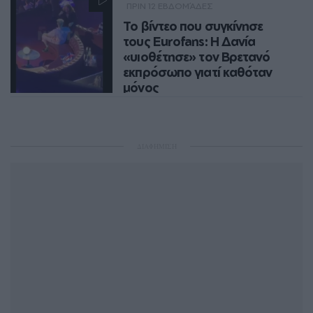
ΠΡΙΝ 12 ΕΒΔΟΜΆΔΕΣ
NEWSROOM
Το βίντεο που συγκίνησε
τους Eurofans: Η Δανία
«υιοθέτησε» τον Βρετανό
εκπρόσωπο γιατί καθόταν
μόνος
Οι Δανοί προσκάλεσαν στο τραπέζι
τους τον Βρετανό εκπρόσωπο της
Eurovision 2026, Sam Battle, καθώς
ΔΙΑΦΗΜΙΣΗ
καθόταν ολομόναχος κατά την
διάρκεια της ψηφοφορίας
NEWSROOM