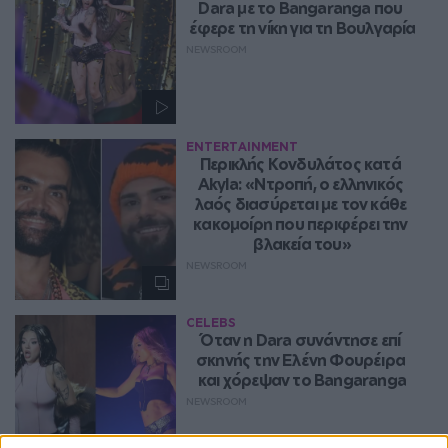
Dara με το Bangaranga που 
έφερε τη νίκη για τη Βουλγαρία
NEWSROOM
ENTERTAINMENT
Περικλής Κονδυλάτος κατά 
Akyla: «Ντροπή, ο ελληνικός 
λαός διασύρεται με τον κάθε 
κακομοίρη που περιφέρει την 
βλακεία του»
NEWSROOM
CELEBS
Όταν η Dara συνάντησε επί 
σκηνής την Ελένη Φουρέιρα 
και χόρεψαν το Bangaranga
NEWSROOM