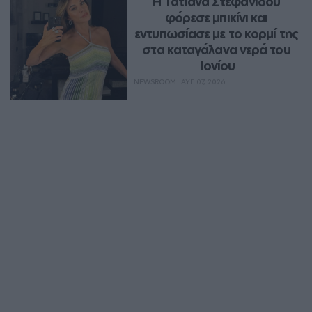
Η Τατιάνα Στεφανίδου 
φόρεσε μπικίνι και 
εντυπωσίασε με το κορμί της 
στα καταγάλανα νερά του 
Ιονίου
NEWSROOM
ΑΥΓ 07, 2026