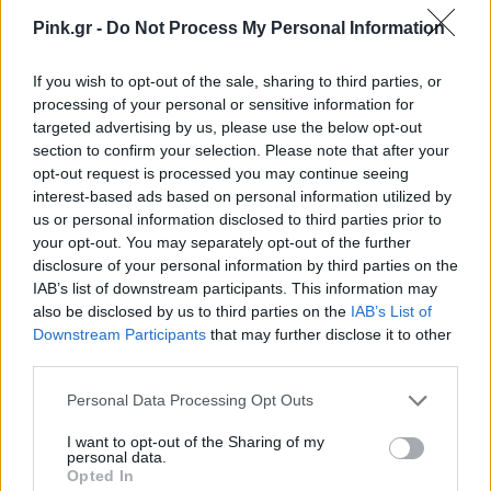
Pink.gr -
Do Not Process My Personal Information
ENTERTAINMENT
Το βίντεο που συγκίνησε τους 
If you wish to opt-out of the sale, sharing to third parties, or
Eurofans: Η Δανία «υιοθέτησε» 
processing of your personal or sensitive information for
τον Βρετανό εκπρόσωπο γιατί 
targeted advertising by us, please use the below opt-out
καθόταν μόνος
section to confirm your selection. Please note that after your
NEWSROOM
opt-out request is processed you may continue seeing
interest-based ads based on personal information utilized by
us or personal information disclosed to third parties prior to
your opt-out. You may separately opt-out of the further
ENTERTAINMENT
disclosure of your personal information by third parties on the
Τηλεθέαση Eurovision 2026: Τα 
ποσοστά που έπιασαν Akylas 
IAB’s list of downstream participants. This information may
και Ferto
also be disclosed by us to third parties on the
IAB’s List of
Downstream Participants
that may further disclose it to other
NEWSROOM
third parties.
Personal Data Processing Opt Outs
I want to opt-out of the Sharing of my
personal data.
Opted In