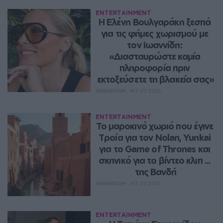
ENTERTAINMENT
Η Ελένη Βουλγαράκη ξεσπά 
για τις φήμες χωρισμού με 
τον Ιωαννίδη: 
«Διασταυρώστε καμία 
πληροφορία πριν 
εκτοξεύσετε τη βλακεία σας»
NEWSROOM
ΑΥΓ 07, 2026
ENTERTAINMENT
Το μαροκινό χωριό που έγινε 
Τροία για τον Nolan, Yunkai 
για το Game of Thrones και 
σκηνικό για το βίντεο κλιπ ... 
της Βανδή
NEWSROOM
ΑΥΓ 07, 2026
ENTERTAINMENT