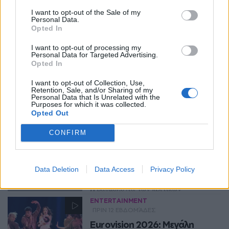
Διαβάστε Ακόμη
I want to opt-out of the Sale of my
Personal Data.
Opted In
CELEBS
ΠΡΙΝ 12 ΕΒΔΟΜΆΔΕΣ
I want to opt-out of processing my
Eurovision 2026: Η
Personal Data for Targeted Advertising.
Φινλανδία διεκδικεί το
Opted In
τρόπαιο 20 χρόνια μετά τους
I want to opt-out of Collection, Use,
Lordi – Και η σειρά
Retention, Sale, and/or Sharing of my
εμφάνισης είναι ίδια
Personal Data that Is Unrelated with the
Purposes for which it was collected.
Opted Out
Αδιαφιλονίκητο φαβορί στον
CELEBS
ΠΡΙΝ 12 ΕΒΔΟΜΆΔΕΣ
αποψινό τελικό, η Φινλανδία έχει «το
Eurovision 2026: Πόσους
CONFIRM
ένα χέρι στο τρόπαιο» – Συμπτώσεις
που θυμίζουν 2006
βαθμούς έλαβε ο Ακύλας και
η Ελλάδα από τις κριτικές
NEWSROOM
επιτροπές;
Data Deletion
Data Access
Privacy Policy
Η βαθμολογία των κριτικών
επιτροπών για την ελληνική
ENTERTAINMENT
συμμετοχή στον μεγάλο τελικό της
ΠΡΙΝ 12 ΕΒΔΟΜΆΔΕΣ
Eurovision 2026 στη Βιέννη
Eurovision 2026: Μεγάλη