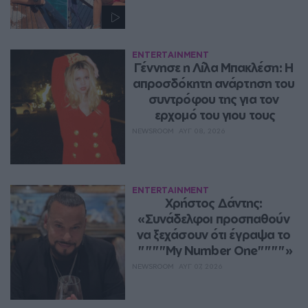
ENTERTAINMENT
Γέννησε η Λίλα Μπακλέση: Η 
απροσδόκητη ανάρτηση του 
συντρόφου της για τον 
ερχομό του γιου τους
NEWSROOM
ΑΥΓ 08, 2026
ENTERTAINMENT
Χρήστος Δάντης: 
«Συνάδελφοι προσπαθούν 
να ξεχάσουν ότι έγραψα το 
""""My Number One""""»
NEWSROOM
ΑΥΓ 07, 2026