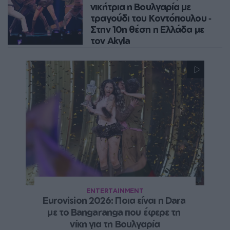
NEWSROOM
νικήτρια η Βουλγαρία με
τραγούδι του Κοντόπουλου ‑
Στην 10η θέση η Ελλάδα με
τον Akyla
Η Dara και ο Δημήτρης Κοντόπουλος
στην κορυφή της Eurovision – Ελλάδα
στη 10η θέση, Ισραήλ 2ο
NEWSROOM
ENTERTAINMENT
Eurovision 2026: Ποια είναι η Dara 
με το Bangaranga που έφερε τη 
νίκη για τη Βουλγαρία