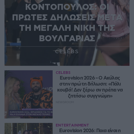
ΚΟΝΤΟΠΟΥΛΟΣ: ΟΙ
ΠΡΩΤΕΣ ΔΗΛΩΣΕΙΣ ΜΕΤΑ
ΤΗ ΜΕΓΑΛΗ ΝΙΚΗ ΤΗΣ
ΒΟΥΛΓΑΡΙΑΣ
CELEBS
CELEBS
Eurovision 2026 – Ο Ακύλας 
στην πρώτη δήλωση: «Πάλι 
κουβά! Δεν ξέρω αν πρέπει να 
ζητήσω συγγνώμη»
NEWSROOM
ENTERTAINMENT
Eurovision 2026: Ποια είναι η 