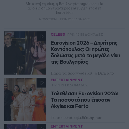
Με αυτή τη νίκη, η Βουλγαρία σημείωσε μία
από τις σημαντικότερες επιτυχίες της στη
Eurovision
NEWSROOM
ΠΡΙΝ 12 ΕΒΔΟΜΆΔΕΣ
CELEBS
ΠΡΙΝ 12 ΕΒΔΟΜΆΔΕΣ
Eurovision 2026 – Δημήτρης
Κοντόπουλος: Οι πρώτες
δηλώσεις μετά τη μεγάλη νίκη
της Βουλγαρίας
Παρά τα προγνωστικά, η Dara από
την Βουλγαρία κατέκτησε την πρώτη
ENTERTAINMENT
θέση στην Eurovision 2026 με το
ΠΡΙΝ 12 ΕΒΔΟΜΆΔΕΣ
Bangaranga, το οποίο και υπογράφει ο
Δημήτρης Κοντόπουλος
Τηλεθέαση Eurovision 2026:
Τα ποσοστά που έπιασαν
NEWSROOM
Akylas και Ferto
Τα ποσοστά τηλεθέασης του
Μεγάλου Τελικού
ENTERTAINMENT