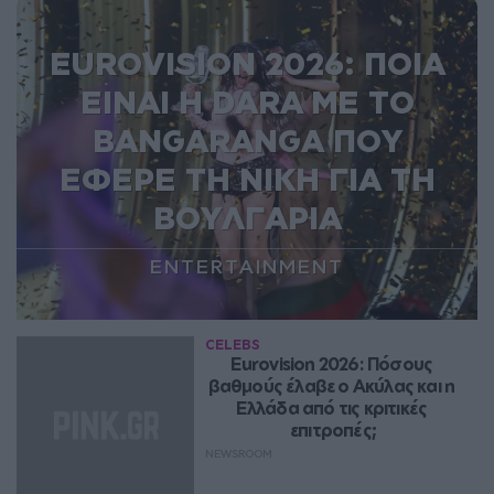
EUROVISION 2026: ΠΟΙΑ
ΕΙΝΑΙ Η DARA ΜΕ ΤΟ
BANGARANGA ΠΟΥ
ΕΦΕΡΕ ΤΗ ΝΙΚΗ ΓΙΑ ΤΗ
ΒΟΥΛΓΑΡΙΑ
ENTERTAINMENT
CELEBS
Eurovision 2026: Πόσους 
βαθμούς έλαβε ο Ακύλας και η 
Ελλάδα από τις κριτικές 
επιτροπές;
NEWSROOM