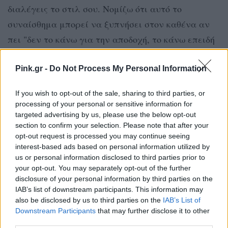
διαλέγεις το στιλ σου. Νομίζω ότι αυτό το
συναίσθημα μπορεί να ξυπνήσει στον καθένα αν
πει "δεν το κάνω για την αποδοχή, το κάνω επειδή
αυτό είμαι εγώ"».
Pink.gr -
Do Not Process My Personal Information
ΠΟΙΑ ΕΊΝΑΙ Η DARA
If you wish to opt-out of the sale, sharing to third parties, or
Dara
1998
Βάρνα
Η
γεννήθηκε το
στη
και από
processing of your personal or sensitive information for
targeted advertising by us, please use the below opt-out
νωρίς ασχολήθηκε ενεργά με τη μουσική,
section to confirm your selection. Please note that after your
σπουδάζοντας παραδοσιακά φωνητικά στο μουσικό
opt-out request is processed you may continue seeing
interest-based ads based on personal information utilized by
σχολείο
Ντόμπρι Χρίστοβ
της πόλης. Η πρώτη
us or personal information disclosed to third parties prior to
2015
μεγάλη ώθηση στην καριέρα της ήρθε το
, όταν
your opt-out. You may separately opt-out of the further
συμμετείχε στο βουλγαρικό
X Factor
, φτάνοντας
disclosure of your personal information by third parties on the
IAB’s list of downstream participants. This information may
17 ετών
μέχρι τον τελικό σε ηλικία μόλις
.
also be disclosed by us to third parties on the
IAB’s List of
Downstream Participants
that may further disclose it to other
Καθοριστικό ρόλο στην πορεία της έχει παίξει ο
third parties.