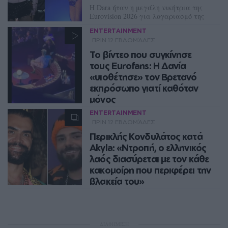
Η Dara ήταν η μεγάλη νικήτρια της
Eurovision 2026 για λογαριασμό της
Βουλγαρίας, κόντρα σε όλα τα
ENTERTAINMENT
προγνωστικά!
ΠΡΙΝ 12 ΕΒΔΟΜΆΔΕΣ
NEWSROOM
Το βίντεο που συγκίνησε
τους Eurofans: Η Δανία
«υιοθέτησε» τον Βρετανό
εκπρόσωπο γιατί καθόταν
μόνος
ENTERTAINMENT
Οι Δανοί προσκάλεσαν στο τραπέζι
ΠΡΙΝ 12 ΕΒΔΟΜΆΔΕΣ
τους τον Βρετανό εκπρόσωπο της
Περικλής Κονδυλάτος κατά
Eurovision 2026, Sam Battle, καθώς
καθόταν ολομόναχος κατά την
Akyla: «Ντροπή, ο ελληνικός
διάρκεια της ψηφοφορίας
λαός διασύρεται με τον κάθε
κακομοίρη που περιφέρει την
NEWSROOM
βλακεία του»
«Σταματήστε κάπου. Όχι στην
ξεφτίλα, όχι στην κακομοιριά όχι
στην φτήνια»
ΔΙΑΦΗΜΙΣΗ