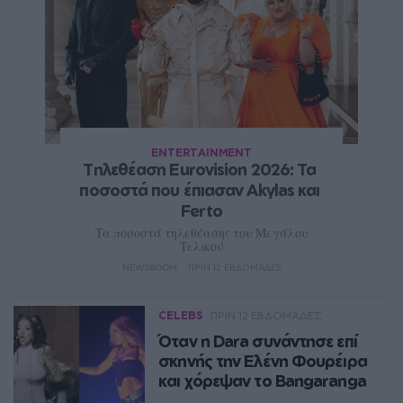
ENTERTAINMENT
Τηλεθέαση Eurovision 2026: Τα 
ποσοστά που έπιασαν Akylas και 
Ferto
Τα ποσοστά τηλεθέασης του Μεγάλου
Τελικού
NEWSROOM
ΠΡΙΝ 12 ΕΒΔΟΜΆΔΕΣ
CELEBS
ΠΡΙΝ 12 ΕΒΔΟΜΆΔΕΣ
Όταν η Dara συνάντησε επί
σκηνής την Ελένη Φουρέιρα
και χόρεψαν το Bangaranga