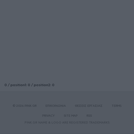
0 / position1: 0 / position2: 0
© 2026 PINK.GR
ΕΠΙΚΟΙΝΩΝΙΑ
ΘΕΣΕΙΣ ΕΡΓΑΣΙΑΣ
TERMS
PRIVACY
SITE MAP
RSS
PINK.GR NAME & LOGO ARE REGISTERED TRADEMARKS