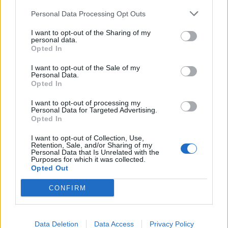
Krisko
2021
μέντοράς της,
. Το
έγινε coach στο
The
Personal Data Processing Opt Outs
Voice of Bulgaria
και κέρδισε δύο φορές τον
I want to opt-out of the Sharing of my
2024
διαγωνισμό με παίκτες της ομάδας της, ενώ το
personal data.
Opted In
έφτασε μέχρι τον τελικό του
Dancing Stars Bulgaria
.
Η σχέση της με τη
Eurovision
θεωρούνταν εδώ και
I want to opt-out of the Sale of my
Personal Data.
χρόνια δεδομένη, με το όνομά της να κυκλοφορεί
Opted In
ως φαβορί από τη στιγμή που ανακοινώθηκε η
I want to opt-out of processing my
Personal Data for Targeted Advertising.
επιστροφή της Βουλγαρίας στον διαγωνισμό.
Opted In
ΔΙΑΦΗΜΙΣΗ
I want to opt-out of Collection, Use,
Retention, Sale, and/or Sharing of my
Personal Data that Is Unrelated with the
Purposes for which it was collected.
Opted Out
CONFIRM
Data Deletion
Data Access
Privacy Policy