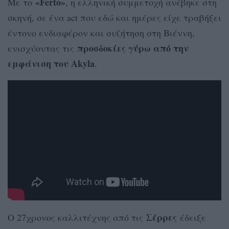
«Ferto»
Με το
, η ελληνική συμμετοχή ανέβηκε στη
σκηνή, σε ένα act που εδώ και ημέρες είχε τραβήξει
έντονο ενδιαφέρον και συζήτηση στη Βιέννη,
προσδοκίες γύρω από την
ενισχύοντας τις
εμφάνιση του Akyla
.
Σέρρες
Ο 27χρονος καλλιτέχνης από τις
έδειξε