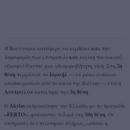
και
Η Βουλγαρία κατάφερε να κερδίσει
την
και
ψηφοφορία των επιτροπών
εκείνη του κοινού,
2η
εξασφαλίζοντας μια αδιαμφισβήτητη νίκη. Στη
θέση
Ισραήλ
τερμάτισε το
— εν μέσω έντονων
αποδοκιμασιών από το κοινό της
Βιέννης
— ενώ η
Αυστραλία
3η θέση
κατέκτησε την
.
Akylas
Ο
εκπροσώπησε την Ελλάδα με το τραγούδι
«FERTO»
10η θέση
, φτάνοντας τελικά στη
. Οι
επιτροπές δεν πείστηκαν πλήρως, ωστόσο η