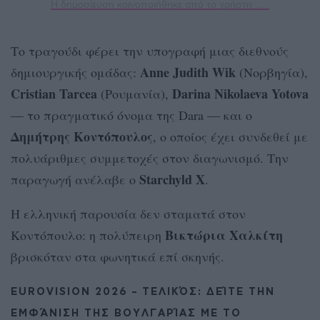
Η δημοσίευση κοινοποιήθηκε από το χρήστη Eurovision Song Contest (@eurovision)
Το τραγούδι φέρει την υπογραφή μιας διεθνούς
Anne Judith Wik
δημιουργικής ομάδας:
(Νορβηγία),
Cristian Tarcea
Darina Nikolaeva Yotova
(Ρουμανία),
— το πραγματικό όνομα της Dara — και ο
Δημήτρης Κοντόπουλος
, ο οποίος έχει συνδεθεί με
πολυάριθμες συμμετοχές στον διαγωνισμό. Την
Starchyld X
παραγωγή ανέλαβε ο
.
Η ελληνική παρουσία δεν σταματά στον
Βικτώρια Χαλκίτη
Κοντόπουλο: η πολύπειρη
βρισκόταν στα φωνητικά επί σκηνής.
EUROVISION 2026 – ΤΕΛΙΚΌΣ: ΔΕΊΤΕ ΤΗΝ
ΕΜΦΆΝΙΣΗ ΤΗΣ ΒΟΥΛΓΑΡΊΑΣ ΜΕ ΤΟ