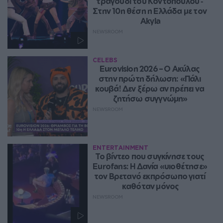
τραγούδι του Κοντόπουλου ‑ 
Στην 10η θέση η Ελλάδα με τον 
Akyla
NEWSROOM
CELEBS
Eurovision 2026 – Ο Ακύλας 
στην πρώτη δήλωση: «Πάλι 
κουβά! Δεν ξέρω αν πρέπει να 
ζητήσω συγγνώμη»
NEWSROOM
ENTERTAINMENT
Το βίντεο που συγκίνησε τους 
Eurofans: Η Δανία «υιοθέτησε» 
τον Βρετανό εκπρόσωπο γιατί 
καθόταν μόνος
NEWSROOM