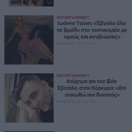
ENTERTAINMENT
Ιωάννα Τούνη: «Έβγαλα όλο 
το βράδυ στο νοσοκομείο με 
ορούς και αντιβιώσεις»
NEWSROOM
ΑΥΓ 09, 2026
ENTERTAINMENT
Ατύχημα για τον Ιβάν 
Σβιτάιλο στην Κέρκυρα: «Θα 
σηκωθώ πιο δυνατός»
NEWSROOM
ΑΥΓ 08, 2026