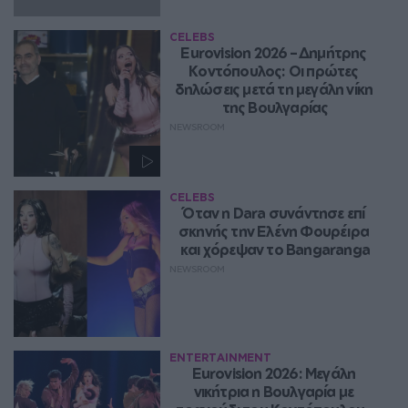
CELEBS
Eurovision 2026 – Δημήτρης 
Κοντόπουλος: Οι πρώτες 
δηλώσεις μετά τη μεγάλη νίκη 
της Βουλγαρίας
NEWSROOM
CELEBS
Όταν η Dara συνάντησε επί 
σκηνής την Ελένη Φουρέιρα 
και χόρεψαν το Bangaranga
NEWSROOM
ENTERTAINMENT
Eurovision 2026: Μεγάλη 
νικήτρια η Βουλγαρία με 