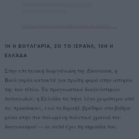
Η δημοσίευση κοινοποιήθηκε από το χρήστη Eurovision Song Contest (@eurovision)
1Η Η ΒΟΥΛΓΑΡΊΑ, 2Ο ΤΟ ΙΣΡΑΉΛ, 10Η Η
ΕΛΛΆΔΑ
Στην επετειακή διοργάνωση της
Eurovision
, η
Βουλγαρία κατακτά για πρώτη φορά στην ιστορία
της τον τίτλο. Τα προγνωστικά διαψεύστηκαν
παταγωδώς: η Ελλάδα τα πήγε λίγο χειρότερα από
τις προσδοκίες, ενώ το Ισραήλ βρέθηκε στο βάθρο
μέσα στην πιο πολωμένη πολιτικά χρονιά του
διαγωνισμού — κι αυτό έχει τη σημασία του.