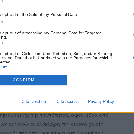
In
o opt-out of the Sale of my Personal Data.
In
to opt-out of processing my Personal Data for Targeted
ing.
In
tagram.
o opt-out of Collection, Use, Retention, Sale, and/or Sharing
ersonal Data that Is Unrelated with the Purposes for which it
Η δημοσίευση κοινοποιήθηκε από το χρήστη K L E L I A A N D R A L I studio (@kleliaandrali)
lected.
Out
σα στην pop αισθητική, την τέχνη και μια
CONFIRM
χέδιά της ξεκινούν χειροποίητα, με
ομπογιές, πριν μεταφερθούν ψηφιακά, κάτι
Data Deletion
Data Access
Privacy Policy
 αλλά ζωντανή ενέργεια. Το color blocking
δημιουργικής της ταυτότητας, αφού μέσα από
των οργανώνει ολόκληρη την εικόνα χωρίς
αφορές της στην pop art και στη λογική του