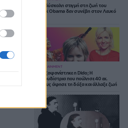
Η πιο δύσκολη στιγμή στη ζωή του
Barack Obama δεν συνέβη στον Λευκό
Οίκο
ENTERTAINMENT
Πού εξαφανίστηκε η Dido; Η
τραγουδίστρια που πούλησε 40 εκ.
δίσκους άφησε τη δόξα και άλλαξε ζωή