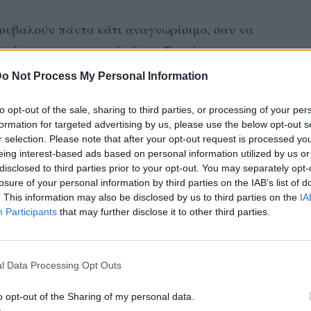
ς κουβαλούν πάντα κάτι αναγνωρίσιμο, σαν να
ικό τους, φαντασιακό κόσμο. Την ώρα που
ται γύρω από επαναλαμβανόμενες τάσεις, η
o Not Process My Personal Information
πική διαδρομή, δημιουργώντας εικόνες
to opt-out of the sale, sharing to third parties, or processing of your per
ιχνιδιάρικη διάθεση. Με σπουδές που
formation for targeted advertising by us, please use the below opt-out s
ική εσωτερικών χώρων και συνεχίστηκαν στη
r selection. Please note that after your opt-out request is processed y
ρε να μεταφέρει αυτή τη σχεδιαστική λογική
eing interest-based ads based on personal information utilized by us or
disclosed to third parties prior to your opt-out. You may separately opt-
.
losure of your personal information by third parties on the IAB’s list of
. This information may also be disclosed by us to third parties on the
IA
Participants
that may further disclose it to other third parties.
l Data Processing Opt Outs
o opt-out of the Sharing of my personal data.