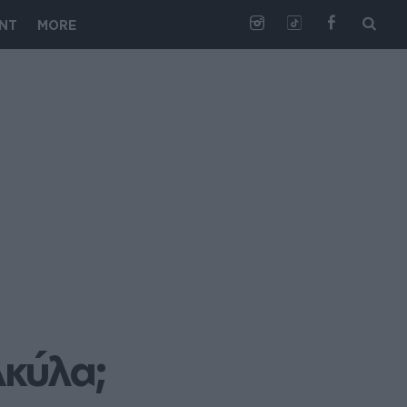
NT
MORE
Aκύλα;