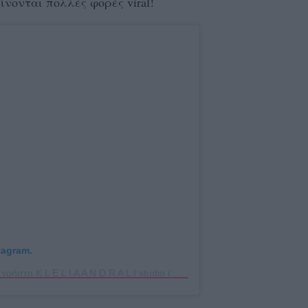
γίνονται πολλές φορές viral!
tagram.
Η δημοσίευση κοινοποιήθηκε από το χρήστη K L E L I A A N D R A L I studio (@kleliaandrali)