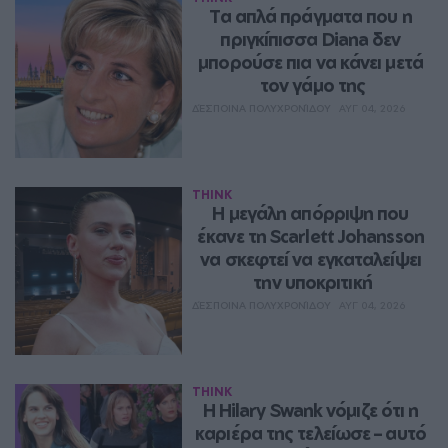
Τα απλά πράγματα που η 
πριγκίπισσα Diana δεν 
μπορούσε πια να κάνει μετά 
τον γάμο της
ΔΈΣΠΟΙΝΑ ΠΟΛΥΧΡΟΝΊΔΟΥ
ΑΥΓ 04, 2026
THINK
Η μεγάλη απόρριψη που 
έκανε τη Scarlett Johansson 
να σκεφτεί να εγκαταλείψει 
την υποκριτική
ΔΈΣΠΟΙΝΑ ΠΟΛΥΧΡΟΝΊΔΟΥ
ΑΥΓ 04, 2026
THINK
Η Hilary Swank νόμιζε ότι η 
καριέρα της τελείωσε – αυτό 