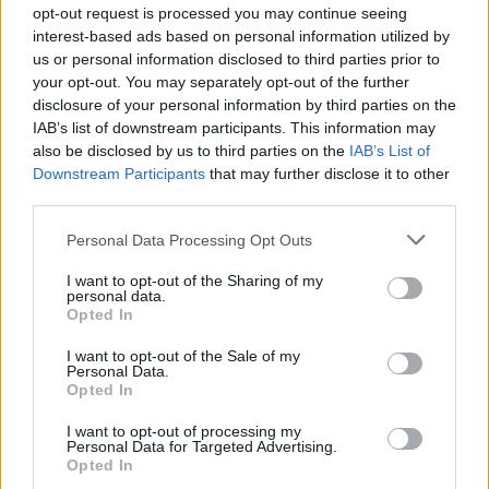
opt-out request is processed you may continue seeing
interest-based ads based on personal information utilized by
us or personal information disclosed to third parties prior to
your opt-out. You may separately opt-out of the further
DANA INTERNATIONAL
disclosure of your personal information by third parties on the
IAB’s list of downstream participants. This information may
also be disclosed by us to third parties on the
IAB’s List of
Έφερε glam, camp και high-fashion αισθητική στη
Downstream Participants
that may further disclose it to other
Eurovision Song Contest όταν ακόμα οι περισσότερες
third parties.
εμφανίσεις ήταν αρκετά safe. Τα looks της έγιναν
Personal Data Processing Opt Outs
κομμάτι της pop κουλτούρας και επηρέασαν το
I want to opt-out of the Sharing of my
πόσο θεατρική και fashion-forward μπορούσε να
personal data.
Opted In
γίνει η σκηνή.
I want to opt-out of the Sale of my
Personal Data.
Opted In
I want to opt-out of processing my
Personal Data for Targeted Advertising.
Opted In