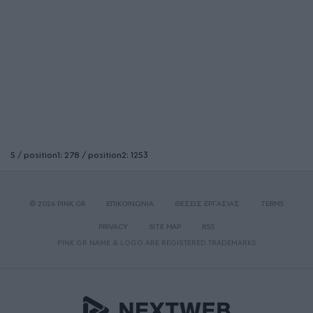
5 / position1: 278 / position2: 1253
© 2026 PINK.GR
ΕΠΙΚΟΙΝΩΝΙΑ
ΘΕΣΕΙΣ ΕΡΓΑΣΙΑΣ
TERMS
PRIVACY
SITE MAP
RSS
PINK.GR NAME & LOGO ARE REGISTERED TRADEMARKS