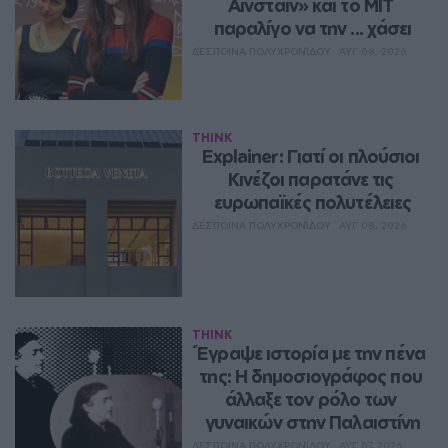
Αϊνστάιν» και το MIT 
παραλίγο να την ... χάσει
ΔΈΣΠΟΙΝΑ ΠΟΛΥΧΡΟΝΊΔΟΥ
ΑΥΓ 08, 2026
THINK
Explainer: Γιατί οι πλούσιοι 
Κινέζοι παρατάνε τις 
ευρωπαϊκές πολυτέλειες
ΔΈΣΠΟΙΝΑ ΠΟΛΥΧΡΟΝΊΔΟΥ
ΑΥΓ 08, 2026
THINK
Έγραψε ιστορία με την πένα 
της: Η δημοσιογράφος που 
άλλαξε τον ρόλο των 
γυναικών στην Παλαιστίνη
ΔΈΣΠΟΙΝΑ ΠΟΛΥΧΡΟΝΊΔΟΥ
ΑΥΓ 07, 2026