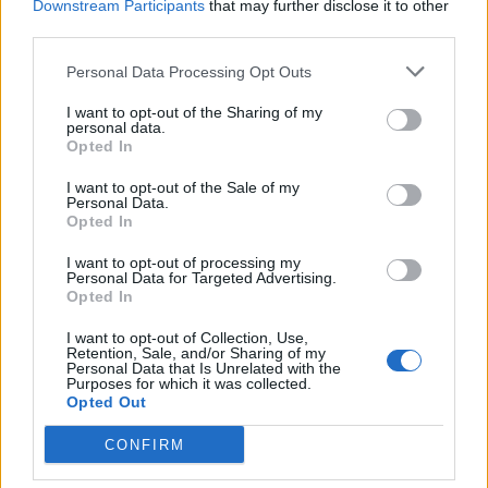
Downstream Participants
that may further disclose it to other
third parties.
Personal Data Processing Opt Outs
I want to opt-out of the Sharing of my
personal data.
Opted In
I want to opt-out of the Sale of my
Personal Data.
Opted In
I want to opt-out of processing my
Personal Data for Targeted Advertising.
Opted In
Ακολουθήστε το Pink.gr στο
Google News
και
I want to opt-out of Collection, Use,
Retention, Sale, and/or Sharing of my
μάθετε πρώτοι
τα πιο hot νέα
.
Personal Data that Is Unrelated with the
Purposes for which it was collected.
Opted Out
Ακολουθήστε το Pink.gr και στο
Instagram
CONFIRM