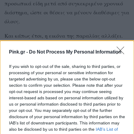
προσωπικά είδη μετά από συγκεκριμένο χρονικό
διάστημα, ώστε οι θέσεις να μένουν διαθέσιμες για
όλους.
Και κάπως έτσι, η εικόνα της παραλίας αλλάζει.
Από την πετσέτα στην άμμο περάσαμε στα QR
Pink.gr -
Do Not Process My Personal Information
codes, τα online bookings και τις “premium” θέσεις
πρώτης σειράς. Το μόνο που μένει ίδιο είναι η
If you wish to opt-out of the sale, sharing to third parties, or
μάχη για λίγη σκιά δίπλα στη θάλασσα.
processing of your personal or sensitive information for
targeted advertising by us, please use the below opt-out
ΔΙΑΦΗΜΙΣΗ
section to confirm your selection. Please note that after your
opt-out request is processed you may continue seeing
interest-based ads based on personal information utilized by
us or personal information disclosed to third parties prior to
your opt-out. You may separately opt-out of the further
disclosure of your personal information by third parties on the
IAB’s list of downstream participants. This information may
also be disclosed by us to third parties on the
IAB’s List of