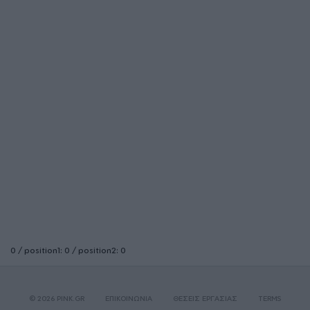
0 / position1: 0 / position2: 0
© 2026 PINK.GR
ΕΠΙΚΟΙΝΩΝΙΑ
ΘΕΣΕΙΣ ΕΡΓΑΣΙΑΣ
TERMS