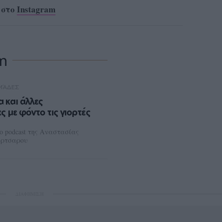
 στο
Instagram
η
ΟΜΆΔΕΣ
 και άλλες
ς με φόντο τις γιορτές
ο podcast της Αναστασίας
άρτσαρου
ΔΙΑΦΗΜΙΣΗ