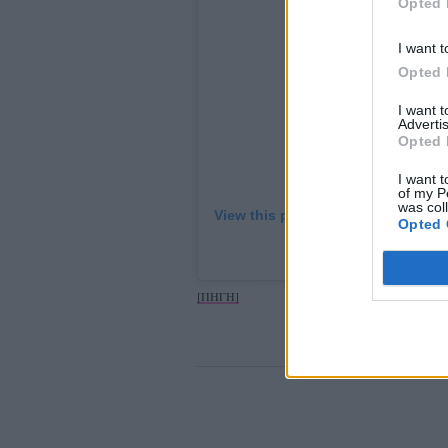
Opted 
I want t
Opted 
I want 
Advertis
Opted 
I want t
of my P
was col
View this post on Instagram
Opted 
A post shared by 
[ΠΗΓΗ]