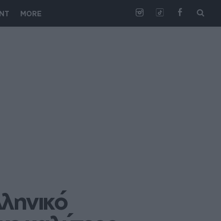
NT
MORE
ληνικό 