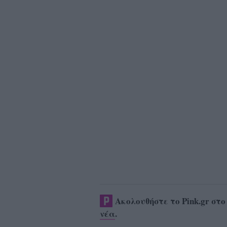
Ακολουθήστε το Pink.gr στ
νέα
.