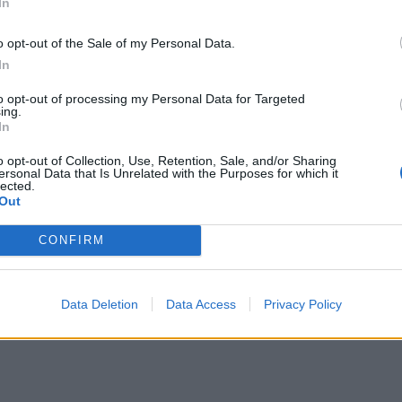
In
o opt-out of the Sale of my Personal Data.
In
to opt-out of processing my Personal Data for Targeted
ing.
In
o opt-out of Collection, Use, Retention, Sale, and/or Sharing
ersonal Data that Is Unrelated with the Purposes for which it
lected.
Out
TasteAtlas (@tasteatlas)
CONFIRM
Data Deletion
Data Access
Privacy Policy
ΔΙΑΦΗΜΙΣΗ