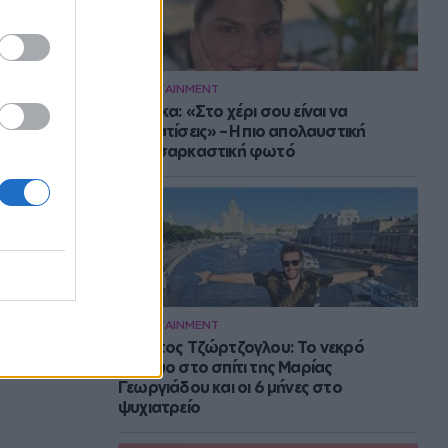
ENTERTAINMENT
Μπάρκα: «Στο χέρι σου είναι να
αδυνατίσεις» – Η πιο απολαυστική
αυτοσαρκαστική φωτό
ENTERTAINMENT
Στράτος Τζώρτζογλου: Το νεκρό
έμβρυο στο σπίτι της Μαρίας
Γεωργιάδου και οι 6 μήνες στο
ψυχιατρείο