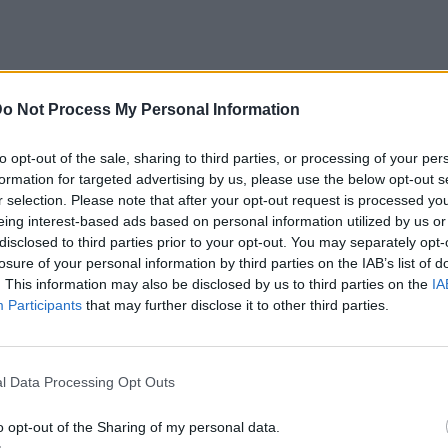
μφωνα με το Taste Atlas την πρώτη θέση
o Not Process My Personal Information
ων κερασμάτων της Ευρώπης με βαθμολογία
to opt-out of the sale, sharing to third parties, or processing of your per
μένα γλυκά όπως το ιταλικό πανετόνε παίρνει
formation for targeted advertising by us, please use the below opt-out s
ικό στόλεν παίρνει μόλις 3,7 στα 5.
r selection. Please note that after your opt-out request is processed y
eing interest-based ads based on personal information utilized by us or
ο ελληνικό γλυκό, η καρυδόπιτα, που παίρνει
disclosed to third parties prior to your opt-out. You may separately opt-
losure of your personal information by third parties on the IAB’s list of
ε τα μελομακάρονα στην κορυφή της λίστας
. This information may also be disclosed by us to third parties on the
IA
ίσης με 4,4 στα 5.
Participants
that may further disclose it to other third parties.
l Data Processing Opt Outs
o opt-out of the Sharing of my personal data.