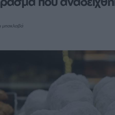
έρασμα που αναδείχθη
ι μπακλαβά