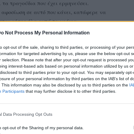
αι τα τραγούδια που έχει ερμηνεύσει.
 αφοσίωση σε αυτό που κάνει, κατάφερε να
 στον κόσμο όλα αυτά τα χρόνια.
o Not Process My Personal Information
το 2023 την Παρασκευή 29 και το Σάββατο
ιος στο Βελλίδειο Συνεδριακό Κέντρο θα
to opt-out of the sale, sharing to third parties, or processing of your per
τες συγκίνηση, δείχνοντάς μας για ακόμη μια
formation for targeted advertising by us, please use the below opt-out s
r selection. Please note that after your opt-out request is processed y
καταστρoφής. ‘
’Στο κάτω - κάτω της γραφής
eing interest-based ads based on personal information utilized by us or
ως το θάvατο να πας για μια γυναίκα που
disclosed to third parties prior to your opt-out. You may separately opt-
losure of your personal information by third parties on the IAB’s list of
. This information may also be disclosed by us to third parties on the
IA
Participants
that may further disclose it to other third parties.
ΔΙΑΦΗΜΙΣΗ
l Data Processing Opt Outs
o opt-out of the Sharing of my personal data.