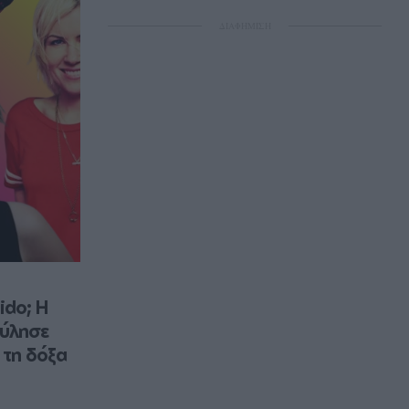
ΔΙΑΦΗΜΙΣΗ
do; Η 
ύλησε 
τη δόξα 