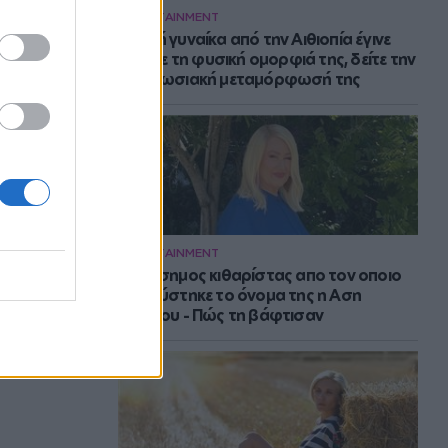
ENTERTAINMENT
Νεαρή γυναίκα από την Αιθιοπία έγινε
viral με τη φυσική ομορφιά της, δείτε την
εντυπωσιακή μεταμόρφωσή της
ENTERTAINMENT
Ο διάσημος κιθαρίστας απο τον οποιο
εμπνεύστηκε το όνομα της η Αση
Μπήλιου - Πώς τη βάφτισαν