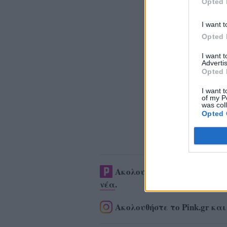
Opted 
I want t
Opted 
I want 
Advertis
Opted 
I want t
of my P
was col
Opted 
Ακολουθήστε το Pink.gr στ
νέα
.
Ακολουθήστε το Pink.gr και