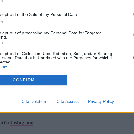
In
o opt-out of the Sale of my Personal Data.
In
to opt-out of processing my Personal Data for Targeted
ing.
In
o opt-out of Collection, Use, Retention, Sale, and/or Sharing
ersonal Data that Is Unrelated with the Purposes for which it
lected.
Out
CONFIRM
ο
Google News
και μάθετε πρώτοι
τα πιο hot
Data Deletion
Data Access
Privacy Policy
 στο
Instagram