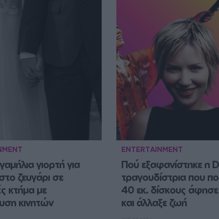
NMENT
ENTERTAINMENT
γαμήλια γιορτή για 
Πού εξαφανίστηκε η Di
το ζευγάρι σε 
τραγουδίστρια που πο
ς κτήμα με 
40 εκ. δίσκους άφησε 
υση κινητών
και άλλαξε ζωή