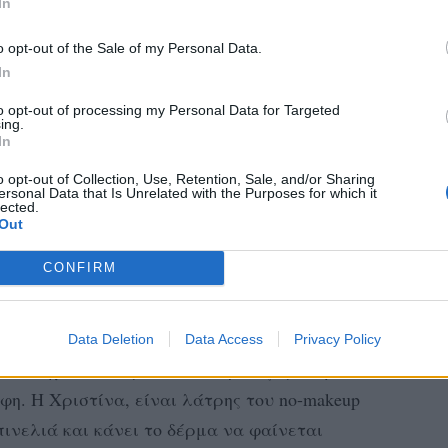
In
o opt-out of the Sale of my Personal Data.
In
to opt-out of processing my Personal Data for Targeted
ing.
In
o opt-out of Collection, Use, Retention, Sale, and/or Sharing
ersonal Data that Is Unrelated with the Purposes for which it
lected.
Out
CONFIRM
a Bompa Tanimanides (@chrismpo)
Data Deletion
Data Access
Privacy Policy
 που έχει στον προσωπικό της λογαριασμό
αφη. Η Χριστίνα, είναι λάτρης του no-makeup
y πινελιά και κάνει το δέρμα να φαίνεται