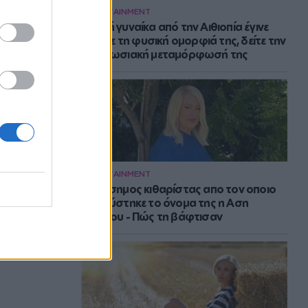
ENTERTAINMENT
Νεαρή γυναίκα από την Αιθιοπία έγινε
viral με τη φυσική ομορφιά της, δείτε την
εντυπωσιακή μεταμόρφωσή της
ENTERTAINMENT
Ο διάσημος κιθαρίστας απο τον οποιο
εμπνεύστηκε το όνομα της η Αση
Μπήλιου - Πώς τη βάφτισαν