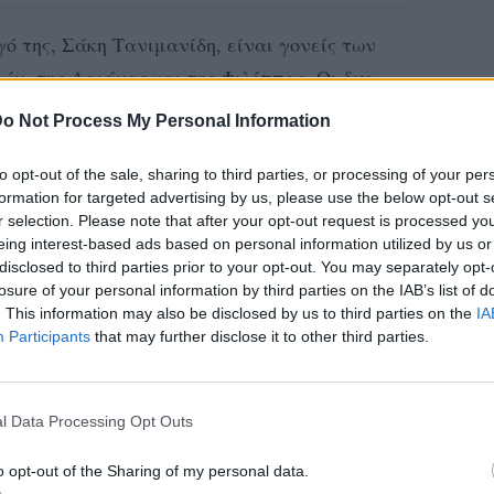
ό της, Σάκη Τανιμανίδη, είναι γονείς των
ών, της Αριάνας και της Φιλίππας. Οι δυο
llowers τους, τις πιο τρυφερές στιγμές μαζί
o Not Process My Personal Information
ν το κοινό τους.
to opt-out of the sale, sharing to third parties, or processing of your per
ncer και επιχειρηματίας. Είναι μία γυναίκα
formation for targeted advertising by us, please use the below opt-out s
r selection. Please note that after your opt-out request is processed y
ει να φέρνει την τέλεια ισορροπία τόσο
eing interest-based ads based on personal information utilized by us or
ι στην επαγγελματική της. Επιπλέον, είναι
disclosed to third parties prior to your opt-out. You may separately opt-
losure of your personal information by third parties on the IAB’s list of
ι να περιποιείται τον εαυτό της και είναι
. This information may also be disclosed by us to third parties on the
IA
ής. Σπάνια θα δεις την Χριστίνα με έντονο
Participants
that may further disclose it to other third parties.
ες απαλές υφές οι οποίες αναδεικνύουν
υ προσώπου.
l Data Processing Opt Outs
o opt-out of the Sharing of my personal data.