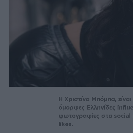
Η Χριστίνα Μπόμπα, είναι
όμορφες Ελληνίδες influe
φωτογραφίες στα social 
likes.