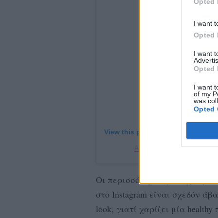
Opted 
I want t
Opted 
I want 
Advertis
Opted 
I want t
of my P
was col
Opted 
View this post on Instagram
A post shared by Christin
Οι περισσότερες φωτογραφίες
στο Instagram είναι σχεδόν άβ
look, γιατί χαρίζει μία health