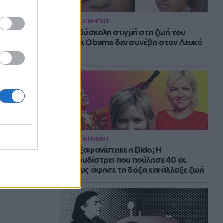
ENTERTAINMENT
Η πιο δύσκολη στιγμή στη ζωή του
Barack Obama δεν συνέβη στον Λευκό
Οίκο
ENTERTAINMENT
Πού εξαφανίστηκε η Dido; Η
τραγουδίστρια που πούλησε 40 εκ.
δίσκους άφησε τη δόξα και άλλαξε ζωή