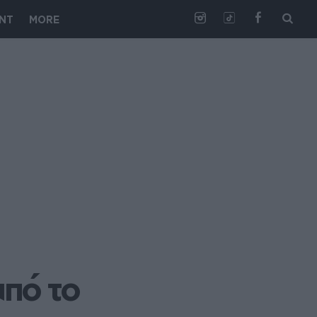
NT
MORE
πό το 