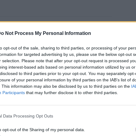
ου 2000, μιας και η σειρά κράτησε 10
o Not Process My Personal Information
to opt-out of the sale, sharing to third parties, or processing of your per
ησε στη μεταφορά βιντεοπαιχνιδιών
formation for targeted advertising by us, please use the below opt-out s
r: The Legend of Chun Li" ως η εμβληματική
r selection. Please note that after your opt-out request is processed y
eing interest-based ads based on personal information utilized by us or
 στη σειρά "Beauty and the Beast" ως η
disclosed to third parties prior to your opt-out. You may separately opt-
σάντλερ, από το 2012 έως το 2016, αλλά
losure of your personal information by third parties on the IAB’s list of
" από το 2018 έως το 2021 όπου ήταν και
. This information may also be disclosed by us to third parties on the
IA
Participants
that may further disclose it to other third parties.
 εμφανίστηκε σε μερικά επεισόδια της σειράς
l Data Processing Opt Outs
o opt-out of the Sharing of my personal data.
ΔΙΑΦΗΜΙΣΗ