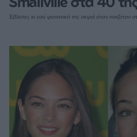
Smallville στα 40 τη
Έβλεπες κι εσύ φανατικά της σειρά όταν παιζόταν στ