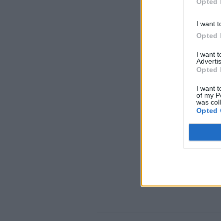
Opted 
I want t
Opted 
I want 
Advertis
Opted 
I want t
of my P
was col
Opted 