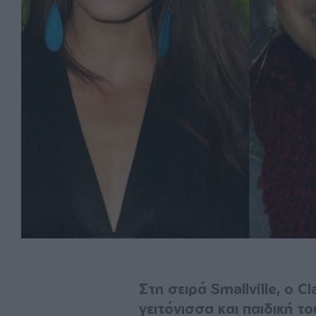
Στη σειρά Smallville, ο C
γειτόνισσα και παιδική το