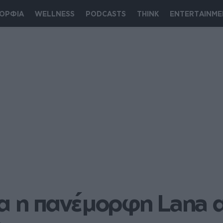
ΟΡΦΙΑ
WELLNESS
PODCASTS
THINK
ENTERTAINME
α η πανέμορφη Lana α