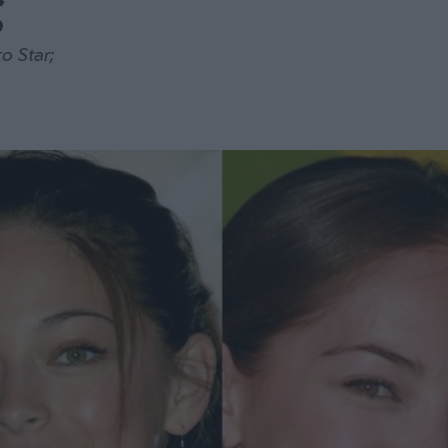
ς
ο Star;