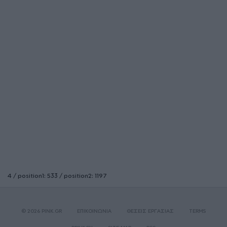
4 / position1: 533 / position2: 1197
© 2026 PINK.GR
ΕΠΙΚΟΙΝΩΝΙΑ
ΘΕΣΕΙΣ ΕΡΓΑΣΙΑΣ
TERMS