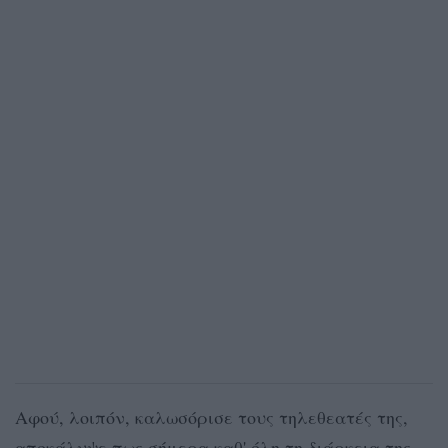
Αφού, λοιπόν, καλωσόρισε τους τηλεθεατές της,
αποκάλυψε πως σήμερα καθ' όλη τη διάρκεια της