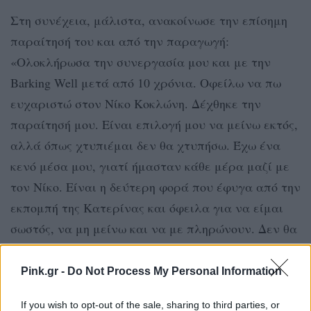
Στη συνέχεια, μάλιστα, ανακοίνωσε την επίσημη
παραίτησή του και από την παραγωγή:
«Ολοκλήρωσα την συνεργασία μου και με την
Barking Well μετά από 10 χρόνια. Οφείλω να πω
ευχαριστώ στον Νίκο Κοκλώνη. Δέχθηκε την
παραίτησή μου. Είναι επιλογή μου να μείνω εκτός,
αλλά όπως χτυπιέμαι δεν θα χτυπήσω. Έχω ένα
κενό μέσα μου, γιατί ήμασταν κάθε μέρα μαζί με
τον Νίκο. Είναι η δεύτερη φορά που έφυγα από την
εκπομπή της Κατερίνας και όφειλα για να είμαι
σωστός, να μη μείνω και να με πληρώνουν. Δεν θα
πήγαινα αλλού».
Pink.gr -
Do Not Process My Personal Information
If you wish to opt-out of the sale, sharing to third parties, or