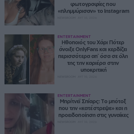
φωτογραφίες που 
«πλημμύρισαν» το Instagram
NEWSROOM
ΑΥΓ 10, 2026
ENTERTAINMENT
Ηθοποιός του Χάρι Πότερ 
άνοιξε OnlyFans και κερδίζει 
περισσότερα απ` όσα σε όλη 
της την καριέρα στην 
υποκριτική
NEWSROOM
ΑΥΓ 10, 2026
ENTERTAINMENT
Μπρίτνεϊ Σπίαρς: Το μπότοξ 
που την «κατέστρεψε» και η 
προειδοποίηση στις γυναίκες
NEWSROOM
ΑΥΓ 10, 2026