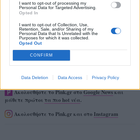
I want to opt-out of processing my
Personal Data for Targeted Advertising.
Opted In
I want to opt-out of Collection, Use,
Retention, Sale, and/or Sharing of my
Personal Data that Is Unrelated with the
Purposes for which it was collected.
Opted Out
CONFIRM
Data Deletion
Data Access
Privacy Policy
Ακολουθήστε το Pink.gr στο
Google News
και
μάθετε πρώτοι
τα πιο hot νέα
.
Ακολουθήστε το Pink.gr και στο
Instagram