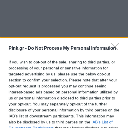
Pink.gr -
Do Not Process My Personal Information
If you wish to opt-out of the sale, sharing to third parties, or
processing of your personal or sensitive information for
targeted advertising by us, please use the below opt-out
section to confirm your selection. Please note that after your
Ακολουθήστε το Pink.gr στο
Google News
και
opt-out request is processed you may continue seeing
μάθετε πρώτοι
τα πιο hot νέα
.
interest-based ads based on personal information utilized by
us or personal information disclosed to third parties prior to
your opt-out. You may separately opt-out of the further
Ακολουθήστε το Pink.gr και στο
Instagram
disclosure of your personal information by third parties on the
IAB’s list of downstream participants. This information may
also be disclosed by us to third parties on the
IAB’s List of