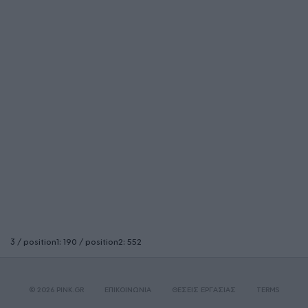
3 / position1: 190 / position2: 552
© 2026 PINK.GR
ΕΠΙΚΟΙΝΩΝΙΑ
ΘΕΣΕΙΣ ΕΡΓΑΣΙΑΣ
TERMS