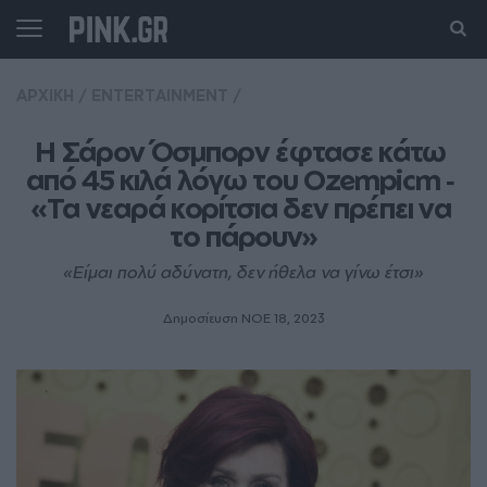
ΑΡΧΙΚΗ
/
ENTERTAINMENT
/
Η Σάρον Όσμπορν έφτασε κάτω 
από 45 κιλά λόγω του Ozempicm ‑ 
«Τα νεαρά κορίτσια δεν πρέπει να 
το πάρουν»
«Είμαι πολύ αδύνατη, δεν ήθελα να γίνω έτσι»
Δημοσίευση ΝΟE 18, 2023