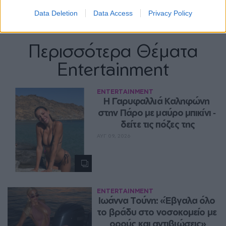
Data Deletion
Data Access
Privacy Policy
Περισσότερα Θέματα
Entertainment
ENTERTAINMENT
Η Γαρυφαλλιά Καληφώνη 
στην Πάρο με μαύρο μπικίνι ‑ 
δείτε τις πόζες της
ΑΥΓ 09, 2026
ENTERTAINMENT
Ιωάννα Τούνη: «Έβγαλα όλο 
το βράδυ στο νοσοκομείο με 
ορούς και αντιβιώσεις»