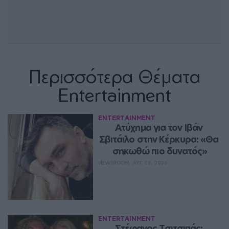
Περισσότερα Θέματα
Entertainment
ENTERTAINMENT
Ατύχημα για τον Ιβάν 
Σβιτάιλο στην Κέρκυρα: «Θα 
σηκωθώ πιο δυνατός»
NEWSROOM
ΑΥΓ 08, 2026
ENTERTAINMENT
Στέφανος Τσιτσιπάς: 