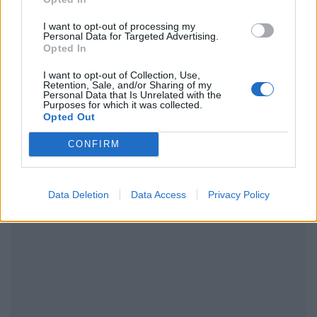
I want to opt-out of processing my
Personal Data for Targeted Advertising.
Opted In
I want to opt-out of Collection, Use,
ΔΙΑΦΗΜΙΣΗ
Retention, Sale, and/or Sharing of my
Personal Data that Is Unrelated with the
Purposes for which it was collected.
Opted Out
CONFIRM
Data Deletion
Data Access
Privacy Policy