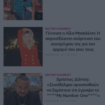
ENTERTAINMENT
Γέννησε η Λίλα Μπακλέση: Η 
απροσδόκητη ανάρτηση του 
συντρόφου της για τον 
ερχομό του γιου τους
NEWSROOM
ΑΥΓ 08, 2026
ENTERTAINMENT
Χρήστος Δάντης: 
«Συνάδελφοι προσπαθούν 
να ξεχάσουν ότι έγραψα το 
""""My Number One""""»
NEWSROOM
ΑΥΓ 07, 2026