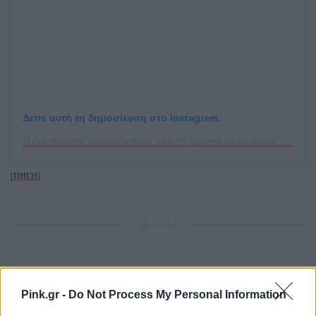
Δείτε αυτή τη δημοσίευση στο Instagram.
Η δημοσίευση κοινοποιήθηκε από το χρήστη Δώρα Δημητροπούλου (@dora_dimitropoulou)
[ΠΗΓΗ]
ΔΙΑΦΗΜΙΣΗ
Pink.gr -
Do Not Process My Personal Information