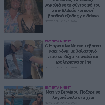
Αγκαλιά με τη σύντροφό του 
στην Ελβετία και κοινή 
βραδινή έξοδος για δείπνο
NEWSROOM
ΑΥΓ 08, 2026
ENTERTAINMENT
Ο Μπρούκλιν Μπέκαμ έβρασε 
μακαρόνια με θαλασσινό 
νερό και δέχτηκε ανελέητο 
τρολάρισμα online
NEWSROOM
ΑΥΓ 08, 2026
ENTERTAINMENT
Μαρίνα Βερνίκου: Πόζαρε με 
λαγοκέφαλο στο χέρι
NEWSROOM
ΑΥΓ 08, 2026