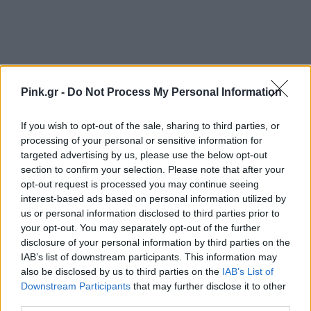
Pink.gr -
Do Not Process My Personal Information
Ακολουθήστε το Pink.gr στο
Google News
και
If you wish to opt-out of the sale, sharing to third parties, or
μάθετε πρώτοι
τα πιο hot νέα
.
processing of your personal or sensitive information for
targeted advertising by us, please use the below opt-out
Ακολουθήστε το Pink.gr και στο
Instagram
section to confirm your selection. Please note that after your
opt-out request is processed you may continue seeing
interest-based ads based on personal information utilized by
us or personal information disclosed to third parties prior to
your opt-out. You may separately opt-out of the further
disclosure of your personal information by third parties on the
IAB’s list of downstream participants. This information may
ΔΙΑΦΗΜΙΣΗ
also be disclosed by us to third parties on the
IAB’s List of
Downstream Participants
that may further disclose it to other
third parties.