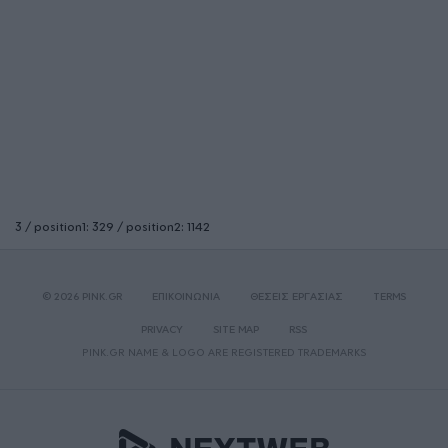
3 / position1: 329 / position2: 1142
© 2026 PINK.GR
ΕΠΙΚΟΙΝΩΝΙΑ
ΘΕΣΕΙΣ ΕΡΓΑΣΙΑΣ
TERMS
PRIVACY
SITE MAP
RSS
PINK.GR NAME & LOGO ARE REGISTERED TRADEMARKS