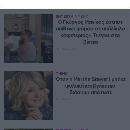
Entertainment
ENTERTAINMENT
Ο Γιώργος Μανίκας έστησε 
απίθανη φάρσα σε υπάλληλο 
καφετέριας – Τι έγινε στο 
βίντεο
ΑΥΓ 06, 2026
THINK
Όταν η Martha Stewart μπήκε 
φυλακή και βγήκε πιο 
διάσημη από ποτέ
ΑΥΓ 06, 2026