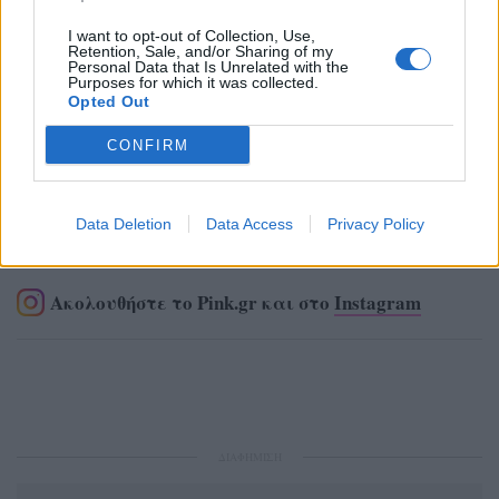
I want to opt-out of Collection, Use,
Retention, Sale, and/or Sharing of my
Personal Data that Is Unrelated with the
Purposes for which it was collected.
Opted Out
CONFIRM
Ακολουθήστε το Pink.gr στο
Google News
και
Data Deletion
Data Access
Privacy Policy
μάθετε πρώτοι
τα πιο hot νέα
.
Ακολουθήστε το Pink.gr και στο
Instagram
ΔΙΑΦΗΜΙΣΗ