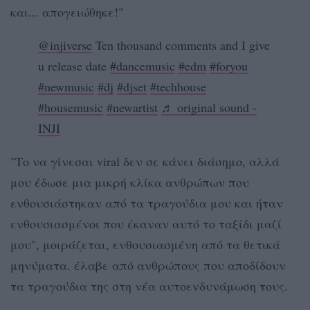
και... απογειώθηκε!"
@injiverse
Ten thousand comments and I give
u release date
#dancemusic
#edm
#foryou
#newmusic
#dj
#djset
#techhouse
#housemusic
#newartist
♬ original sound -
INJI
"Το να γίνεσαι viral δεν σε κάνει διάσημο, αλλά
μου έδωσε μια μικρή κλίκα ανθρώπων που
ενθουσιάστηκαν από τα τραγούδια μου και ήταν
ενθουσιασμένοι που έκαναν αυτό το ταξίδι μαζί
μου", μοιράζεται, ενθουσιασμένη από τα θετικά
μηνύματα. έλαβε από ανθρώπους που αποδίδουν
τα τραγούδια της στη νέα αυτοενδυνάμωση τους.