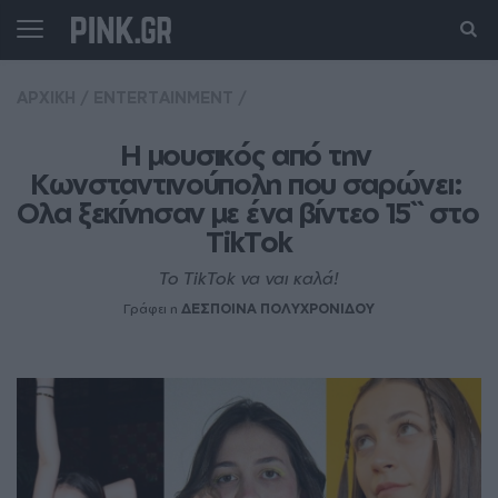
ΑΡΧΙΚΗ
/
ENTERTAINMENT
/
H μουσικός από την 
Κωνσταντινούπολη που σαρώνει: 
Oλα ξεκίνησαν με ένα βίντεο 15`` στο 
TikTok
To TikTok να ναι καλά!
Γράφει η
ΔΕΣΠΟΙΝΑ ΠΟΛΥΧΡΟΝΙΔΟΥ