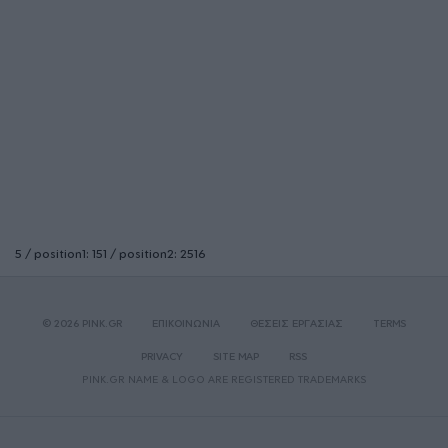
5 / position1: 151 / position2: 2516
© 2026 PINK.GR
ΕΠΙΚΟΙΝΩΝΙΑ
ΘΕΣΕΙΣ ΕΡΓΑΣΙΑΣ
TERMS
PRIVACY
SITE MAP
RSS
PINK.GR NAME & LOGO ARE REGISTERED TRADEMARKS