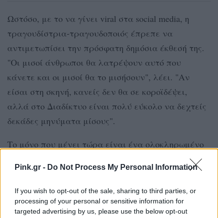
Ωστόσο, με το να γίνει viral στα social media, η
τραγουδίστρια-τραγουδοποιός έπρεπε να
αντιμετωπίσει την πρόσφατη δημόσια έκθεσή της.
"Οι μισοί άνθρωποι θα λατρέψουν αυτό που
κάνετε και οι μισοί θα το μισήσουν", λέει. "Αν
είσαι στη σκηνή, κανείς δεν θα σε κοροϊδέψει,
αλλά στο Διαδίκτυο είναι πολύ εύκολο να δεχτείς
δεκάδες μηνύματα μίσους".
Το μόνο που μένει τώρα είναι ένα ολοκληρωμένο
άλμπουμ!
Pink.gr -
Do Not Process My Personal Information
If you wish to opt-out of the sale, sharing to third parties, or
processing of your personal or sensitive information for
targeted advertising by us, please use the below opt-out