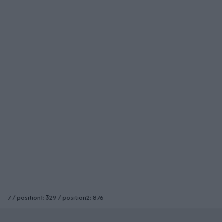
7 / position1: 329 / position2: 876