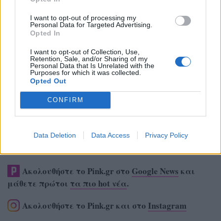
I want to opt-out of processing my
Personal Data for Targeted Advertising.
Opted In
I want to opt-out of Collection, Use,
Retention, Sale, and/or Sharing of my
Personal Data that Is Unrelated with the
Purposes for which it was collected.
Opted Out
CONFIRM
Data Deletion
Data Access
Privacy Policy
Ακολουθήστε το Pink.gr στο
Google News
και
μάθετε πρώτοι
τα πιο hot νέα
.
Ακολουθήστε το Pink.gr και στο
Instagram