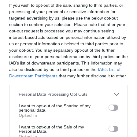
απογοητευτικό να ξυπνάω και να βρίσκω
If you wish to opt-out of the sale, sharing to third parties, or
συνεργεία κάμερας στο δρόμο να βιντεοσκοπούν
processing of your personal or sensitive information for
targeted advertising by us, please use the below opt-out
την μπροστινή μου πύλη για τις πρωινές ειδήσεις,
section to confirm your selection. Please note that after your
ιδιαίτερα επειδή η ιστορία δεν είναι αληθινή. Ο
opt-out request is processed you may continue seeing
interest-based ads based on personal information utilized by
Aaron ήταν φίλος του Τύπου και πάντα αφιέρωσε
us or personal information disclosed to third parties prior to
χρόνο για να μιλήσει ανοιχτά μαζί τους και ήταν
your opt-out. You may separately opt-out of the further
πολύ συνεργάσιμος. Ο Aaron δεν άξιζε να
disclosure of your personal information by third parties on the
IAB’s list of downstream participants. This information may
αμαυρωθεί η κληρονομιά του από αυτές και τις
also be disclosed by us to third parties on the
IAB’s List of
άλλες ανακριβείς πληροφορίες που αναφέρθηκαν
Downstream Participants
that may further disclose it to other
third parties.
τις τελευταίες δύο εβδομάδες".
Personal Data Processing Opt Outs
ΔΙΑΦΗΜΙΣΗ
I want to opt-out of the Sharing of my
personal data.
Opted In
I want to opt-out of the Sale of my
Personal Data.
Opted In