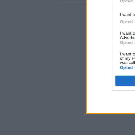
Opted 
I want t
Opted 
I want 
Advertis
Opted 
I want t
of my P
was col
Opted 