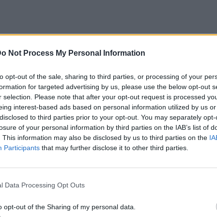
o Not Process My Personal Information
to opt-out of the sale, sharing to third parties, or processing of your per
ται, όταν η μητέρα του κι οι πέντε αδελφές
formation for targeted advertising by us, please use the below opt-out s
ιρός να παντρευτεί. Ο Λουίς κάνει ένα
r selection. Please note that after your opt-out request is processed y
α γυναίκα, που θα γοητεύσει την οικογένειά
eing interest-based ads based on personal information utilized by us or
disclosed to third parties prior to your opt-out. You may separately opt-
. παρατήσει τη μέρα του γάμου, ώστε να μην
losure of your personal information by third parties on the IAB’s list of
νά για γάμο. Η Εμμανιουέλ, η αδελφή του
. This information may also be disclosed by us to third parties on the
IA
Participants
that may further disclose it to other third parties.
ετακόμισε στο Παρίσι και ψάχνει δουλειά.
 στην οποία κερδίζουν και οι δύο, όμως το
ώς στραβά.
l Data Processing Opt Outs
o opt-out of the Sharing of my personal data.