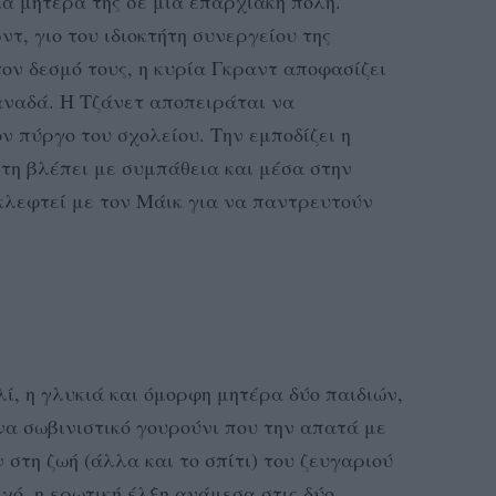
ια μητέρα της σε μια επαρχιακή πόλη.
τ, γιο του ιδιοκτήτη συνεργείου της
ον δεσμό τους, η κυρία Γκραντ αποφασίζει
αναδά. Η Τζάνετ αποπειράται να
ν πύργο του σχολείου. Την εμποδίζει η
 τη βλέπει με συμπάθεια και μέσα στην
κλεφτεί με τον Μάικ για να παντρευτούν
λί, η γλυκιά και όμορφη μητέρα δύο παιδιών,
να σωβινιστικό γουρούνι που την απατά με
 στη ζωή (άλλα και το σπίτι) του ζευγαριού
χό, η ερωτική έλξη ανάμεσα στις δύο