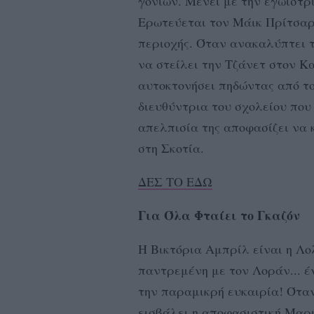
γονιών. Μένει με την εγωίστρ
Ερωτεύεται τον Μάικ Πρίτσαρν
περιοχής. Όταν ανακαλύπτει τ
να στείλει την Τζάνετ στον Κ
αυτοκτονήσει πηδώντας από το
διευθύντρια του σχολείου που
απελπισία της αποφασίζει να 
στη Σκοτία.
ΔΕΣ ΤΟ ΕΔΩ
Για Όλα Φταίει το Γκαζόν
Η Βικτόρια Αμπρίλ είναι η Λο
παντρεμένη με τον Λοράν... έ
την παραμικρή ευκαιρία! Όταν
εισβάλει η αποφασιστική Μαρι