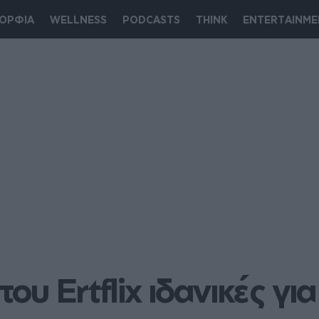
ΟΡΦΙΑ
WELLNESS
PODCASTS
THINK
ENTERTAINME
του Εrtflix ιδανικές γι