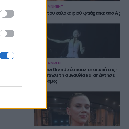
ENTERTAINMENT
Το hit του καλοκαιριού φτιάχτηκε από AI;
ENTERTAINMENT
H Ariana Grande έσπασε τη σιωπή της -
Σταμάτησε τη συναυλία και απάντησε
στις φήμες