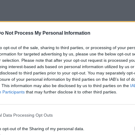
o Not Process My Personal Information
επα να με βλέπει. Μου έλεγε ότι ερχόταν
ιν λίγο καιρό, είχαμε βγει, είχαμε φάει και
to opt-out of the sale, sharing to third parties, or processing of your per
Θέλω να της πω ότι την αγαπώ και θα την
formation for targeted advertising by us, please use the below opt-out s
r selection. Please note that after your opt-out request is processed y
eing interest-based ads based on personal information utilized by us or
disclosed to third parties prior to your opt-out. You may separately opt-
losure of your personal information by third parties on the IAB’s list of
. This information may also be disclosed by us to third parties on the
IA
Participants
that may further disclose it to other third parties.
l Data Processing Opt Outs
o opt-out of the Sharing of my personal data.