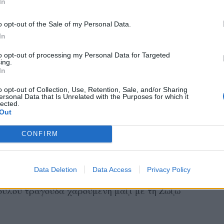
In
o opt-out of the Sale of my Personal Data.
In
to opt-out of processing my Personal Data for Targeted
ing.
In
ι στη Μαίρη Χρονοπούλου,
o opt-out of Collection, Use, Retention, Sale, and/or Sharing
ersonal Data that Is Unrelated with the Purposes for which it
 μωρό μου. Ξεκουράσου! Και τα όνειρά σου
lected.
Out
CONFIRM
ζάκη στην αείμνηστη ηθοποιό
ντζάκη ανέβασε ένα βίντεο
από έξοδό τους
Data Deletion
Data Access
Privacy Policy
ραπέζι και αφού έχουν ολοκληρώσει το
ούλου τραγουδά χαρούμενη μαζί με τη Ζωζώ