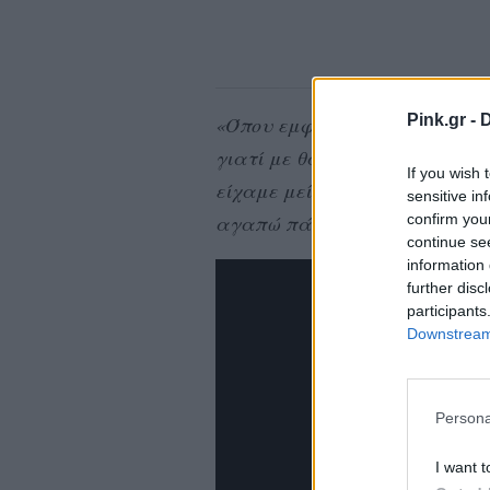
Pink.gr -
D
«Όπου εμφανιζόμουν, την έβλ
γιατί με θαύμαζε. Θυμάμαι πρ
If you wish 
είχαμε μείνει μέχρι το πρωί. 
sensitive in
confirm you
αγαπώ πάντα».
continue se
information 
further disc
participants
Downstream 
Persona
I want t