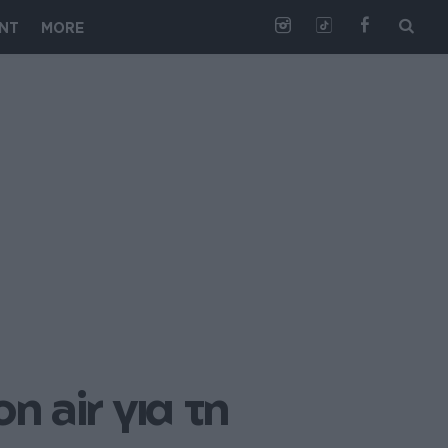
NT
MORE
air για τη 