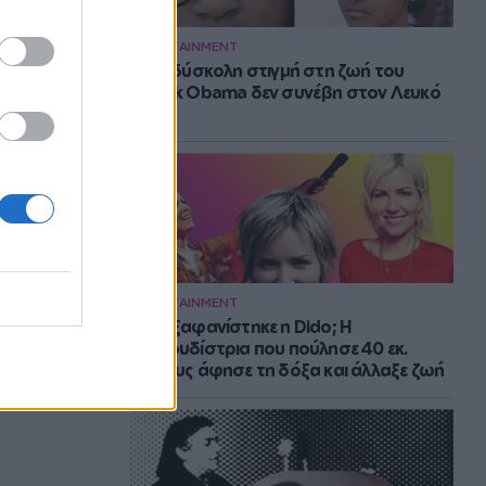
ENTERTAINMENT
Η πιο δύσκολη στιγμή στη ζωή του
Barack Obama δεν συνέβη στον Λευκό
Οίκο
ENTERTAINMENT
Πού εξαφανίστηκε η Dido; Η
τραγουδίστρια που πούλησε 40 εκ.
δίσκους άφησε τη δόξα και άλλαξε ζωή