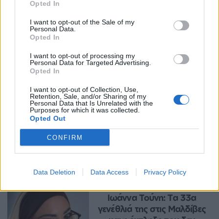
Opted In
I want to opt-out of the Sale of my
Personal Data.
Opted In
I want to opt-out of processing my
Personal Data for Targeted Advertising.
Opted In
I want to opt-out of Collection, Use,
Retention, Sale, and/or Sharing of my
Personal Data that Is Unrelated with the
Purposes for which it was collected.
Opted Out
CONFIRM
Περισσότερα Θέματα
Entertainment
Data Deletion
Data Access
Privacy Policy
ENTERTAINMENT
Ιωάννα Τούνη: Τα 33α 
γενέθλιά της στις Μαλδίβες 