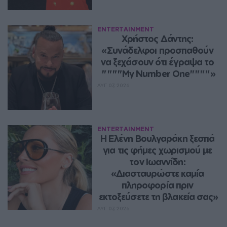
ENTERTAINMENT
Χρήστος Δάντης: 
«Συνάδελφοι προσπαθούν 
να ξεχάσουν ότι έγραψα το 
""""My Number One""""»
ΑΥΓ 07, 2026
ENTERTAINMENT
Η Ελένη Βουλγαράκη ξεσπά 
για τις φήμες χωρισμού με 
τον Ιωαννίδη: 
«Διασταυρώστε καμία 
πληροφορία πριν 
εκτοξεύσετε τη βλακεία σας»
ΑΥΓ 07, 2026