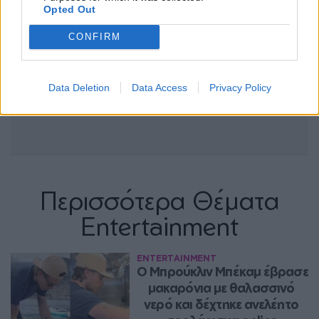
Opted Out
CONFIRM
Data Deletion
Data Access
Privacy Policy
Περισσότερα Θέματα
Entertainment
ENTERTAINMENT
Ο Μπρούκλιν Μπέκαμ έβρασε 
μακαρόνια με θαλασσινό 
νερό και δέχτηκε ανελέητο 