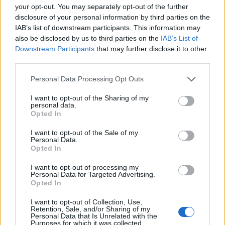
your opt-out. You may separately opt-out of the further
Ακολουθήστε το Pink.gr στο
Google News
και
disclosure of your personal information by third parties on the
μάθετε πρώτοι
τα πιο hot νέα
.
IAB’s list of downstream participants. This information may
also be disclosed by us to third parties on the
IAB’s List of
Downstream Participants
that may further disclose it to other
Ακολουθήστε το Pink.gr και στο
Instagram
third parties.
Personal Data Processing Opt Outs
I want to opt-out of the Sharing of my
personal data.
Opted In
ΔΙΑΦΗΜΙΣΗ
I want to opt-out of the Sale of my
Personal Data.
Opted In
I want to opt-out of processing my
Personal Data for Targeted Advertising.
Opted In
I want to opt-out of Collection, Use,
Retention, Sale, and/or Sharing of my
Personal Data that Is Unrelated with the
Purposes for which it was collected.